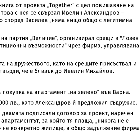
нига от проекта „Together“ с цел повишаване на
 това с нея се свързал Ивелин Александров –
о според Василев „няма нищо общо с легитимна
 на партия „Величие“, организирал срещи в "Лозен
стиционни възможности“ чрез фирма, управлявана
та на дружеството, като на срещите присъствал и
 твърди, че е близък до Ивелин Михайлов.
 покупка на апартамент „на зелено“ във Варна.
000 лв., като Александров ѝ предложил съдружие.
а двамата подписали договор за проект, наречен
 апартаментът, за който тя плаща, „никога не е
но не конкретно жилище, а общо задължение фирм