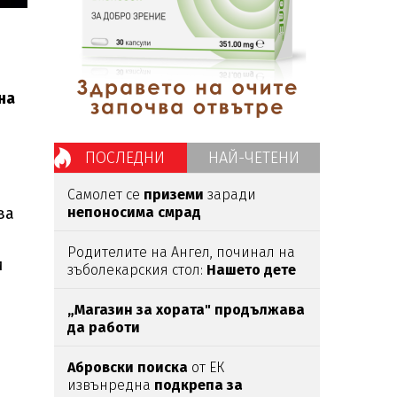
на
ПОСЛЕДНИ
НАЙ-ЧЕТЕНИ
Самолет се
приземи
заради
ва
непоносима смрад
Родителите на Ангел, починал на
и
зъболекарския стол:
Нашето дете
е интоксикирано
с препарат,
който е
антидотът
на
упойката
„Магазин за хората"
продължава
да работи
Абровски поиска
от ЕК
извънредна
подкрепа за