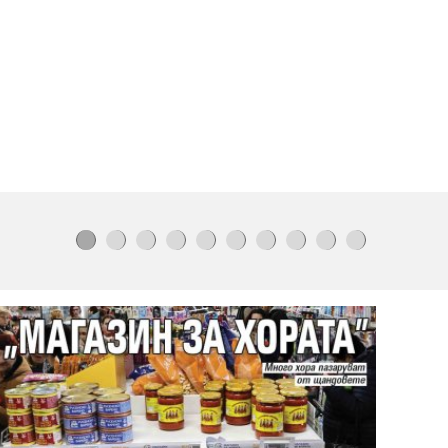
температурни рекорди
в
Европа
Доналд Тръмп:
Може би
аз съм
последният
републикански
президент на САЩ!
(видео)
АПИ пусна
нова заповед
за
движението на
камионите през
август
Започва чистка във
финансовото министерство,
съкращават 6%
Огромни
древни
съоръжения
в
Египет може да
разкриват
как са
строени пирамидите
Наглост:
Откриха
дълга 16 м
риболовна мрежа
в езерото
Близнака
Росица Кирилова
живее с 24
котки
Пентагонът разсекрети нови 41