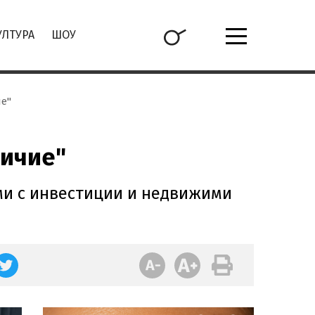
УЛТУРА
ШОУ
е"
личие"
ми с инвестиции и недвижими