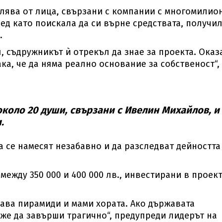
лява от лица, свързани с компании с многомилио
лед като поискала да си върне средствата, получи
.
л, съдружникът ѝ отрекъл да знае за проекта. Оказ
ка, че да няма реално основание за собственост“,
 около 20 души, свързани с Ивелин Михайлов, и
.
 се намесят незабавно и да разследват дейността
между 350 000 и 400 000 лв., инвестирани в проект
дава пирамиди и мами хората. Ако държавата
оже да завърши трагично“, предупреди лидерът на