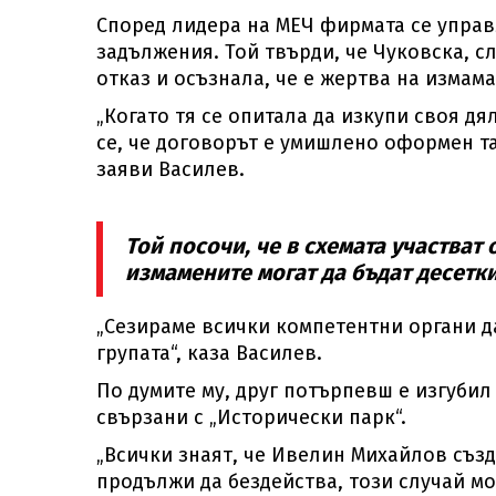
Според лидера на МЕЧ фирмата се управ
задължения. Той твърди, че Чуковска, с
отказ и осъзнала, че е жертва на измама
„Когато тя се опитала да изкупи своя дя
се, че договорът е умишлено оформен та
заяви Василев.
Той посочи, че в схемата участват
измамените могат да бъдат десетки
„Сезираме всички компетентни органи да
групата“, каза Василев.
По думите му, друг потърпевш е изгубил 
свързани с „Исторически парк“.
„Всички знаят, че Ивелин Михайлов съз
продължи да бездейства, този случай м