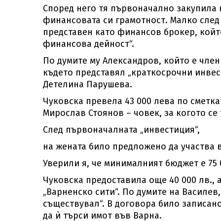
Според него тя първоначално закупила к
финансовата си грамотност. Малко след
представен като финансов брокер, койт
финансова дейност“.
По думите му Александров, който е член
където представял „краткосрочни инве
Детелина Парушева.
Чуковска превела 43 000 лева по сметка
Мирослав Стоянов – човек, за когото се
След първоначалната „инвестиция“,
на жената било предложено да участва в
Уверили я, че минималният бюджет е 75 
Чуковска предоставила още 40 000 лв., 
„Варненско сити“. По думите на Василев,
съществувал“. В договора било записа
да ѝ търси имот във Варна.