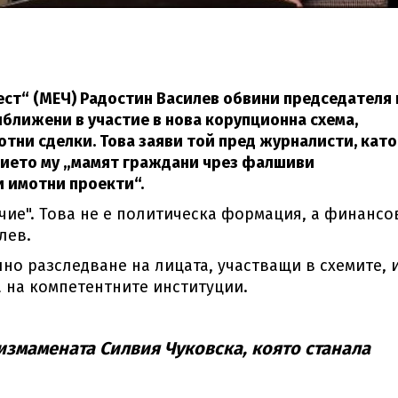
ест“ (МЕЧ) Радостин Василев обвини председателя 
ближени в участие в нова корупционна схема,
отни сделки. Това заяви той пред журналисти, като
нието му „мамят граждани чрез фалшиви
 имотни проекти“.
чие". Това не е политическа формация, а финансо
лев.
лно разследване на лицата, участващи в схемите, 
 на компетентните институции.
измамената Силвия Чуковска, която станала