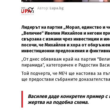
Автор:
Lupa.bg
Лидерът на партия „Морал, единство и ч
„Величие“ Ивелин Михайлов и негови при
свързана с измами чрез инвестиции и им
посочи, че Михайлов и хора от обкръже
инвестиционни предложения и фиктивни
„От днес обявявам край на партия "Вели
пирамида“, категоричен е Радостин Васи
Той подчерта, че МЕЧ ще настоява за пъ
ще предостави събраните доказателства
Василев даде конкретен пример с 
жертва на подобна схема.