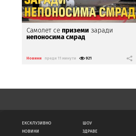
Родителите на Ангел, починал на
зъболекарския стол:
Нашето дете
е интоксикирано
с препарат,
който е
антидотът
на
упойката
Новини
преди 23 минути
846
ЕКСКЛУЗИВНО
ШОУ
НОВИНИ
ЗДРАВЕ