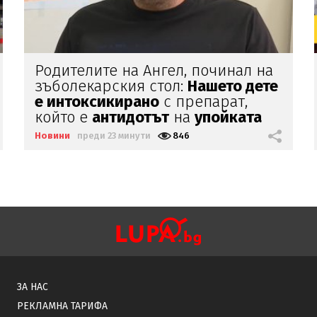
„Магазин за хората"
продължава
да работи
Новини
преди 30 минути
1022
ЗА НАС
РЕКЛАМНА ТАРИФА