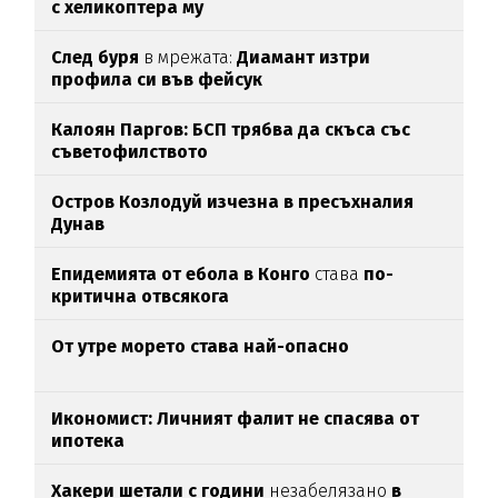
с хеликоптера му
След буря
в мрежата:
Диамант изтри
профила си във фейсук
Калоян Паргов: БСП трябва да скъса със
съветофилството
Остров Козлодуй изчезна в пресъхналия
Дунав
Епидемията от ебола в Конго
става
по-
критична отвсякога
От утре морето става най-опасно
Икономист: Личният фалит не спасява от
ипотека
Хакери шетали с години
незабелязано
в