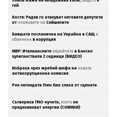
Убили мъжа на Младежкия хълм,
защото
е
гей
Костя: Радев го атакуват неговите депутати
от
плажовете на
Сейшелите
Бившата посланичка на Украйна в САЩ
е
обвинена
в корупция
МВР: Италианските
еврейчета
в Банско
хулиганствали 2 седмици (ВИДЕО)
Избраха чрез жребий шефа на
новата
антикорупционна комисия
Рок легендата Глен Хюз слиза от сцената
Сътвориха ГМО-кучета,
които
не
предизвикват алергии (СНИМКИ)