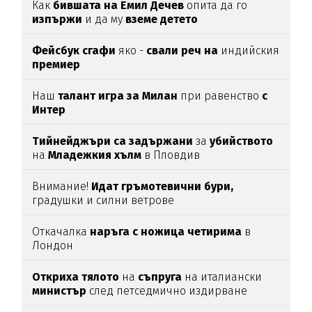
Как
бившата на Емил Дечев
опита да го
изпържи
и да му
вземе детето
Фейсбук сгафи
яко -
свали реч на
индийския
премиер
Наш
талант игра за Милан
при равенство
с
Интер
Тийнейджъри са задържани
за
убийството
на
Младежкия хълм
в Пловдив
Внимание!
Идат гръмотевични бури,
градушки и силни ветрове
Откачалка
наръга с ножица четирима
в
Лондон
Откриха тялото
на
съпруга
на италиански
министър
след петседмично издирване