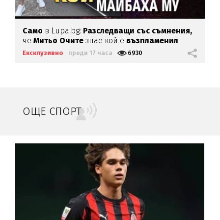
Само
в Lupa.bg:
Разследващи със съмнения,
че
Митьо Очите
знае кой е
възпламенил
Майбаха му
Ексклузивно
преди 17 часа
6930
ОЩЕ СПОРТ