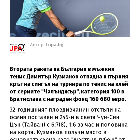
Автор:
Lupa.bg
Втората ракета на България в мъжкия
тенис Димитър Кузманов отпадна в първия
кръг на сингъл на турнира по тенис на клей
от сериите "Чалънджър", категория 100 в
Братислава с награден фонд 160 680 евро.
32-годишният пловдивчанин отстъпи на
осмия поставен и 245-и в света Чун-Син
Цън (Тайван) с 6:7(8), 1:6 за час и половина
на корта. Кузманов получи място в
основната схема като "щастлив губещ" от