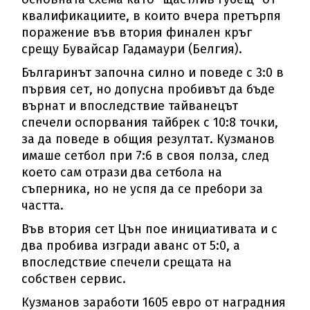
квалификациите, в които вчера претърпя
поражение във втория финален кръг
срещу Бувайсар Гадамаури (Белгия).
Българинът започна силно и поведе с 3:0 в
първия сет, но допусна пробивът да бъде
върнат и впоследствие тайванецът
спечели оспорвания тайбрек с 10:8 точки,
за да поведе в общия резултат. Кузманов
имаше сетбол при 7:6 в своя полза, след
което сам отрази два сетбола на
съперника, но не успя да се пребори за
частта.
Във втория сет Цън пое инициативата и с
два пробива изгради аванс от 5:0, а
впоследствие спечели срещата на
собствен сервис.
Кузманов заработи 1605 евро от наградния