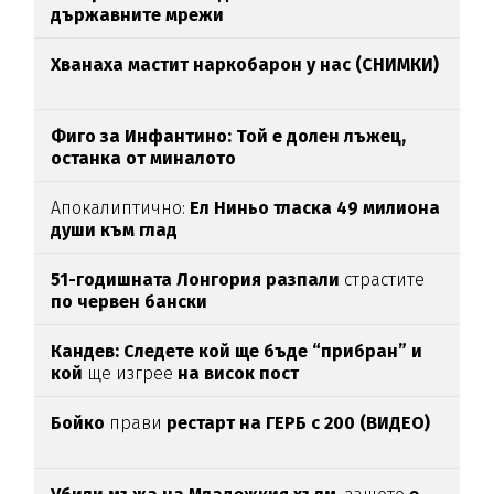
държавните мрежи
Хванаха мастит наркобарон у нас (СНИМКИ)
Фиго за Инфантино: Той е долен лъжец,
останка от миналото
Апокалиптично:
Ел Ниньо тласка 49 милиона
души към глад
51-годишната Лонгория разпали
страстите
по червен бански
Кандев: Следете кой ще бъде “прибран” и
кой
ще изгрее
на висок пост
Бойко
прави
рестарт на ГЕРБ с 200 (ВИДЕО)