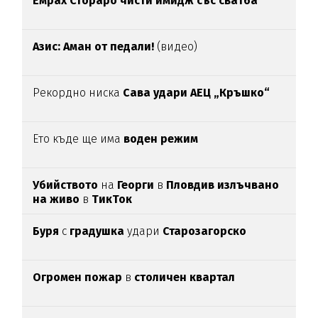
Емрах Стораро чисти имидж със сватба
Азис: Аман от педали!
(видео)
Рекордно ниска
Сава удари АЕЦ „Кръшко“
Ето къде ще има
воден режим
Убийството
на
Георги
в
Пловдив излъчвано
на живо
в
ТикТок
Буря
с
градушка
удари
Старозагорско
Огромен пожар
в
столичен квартал