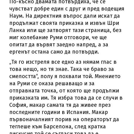
По-късно двамата потвърдиха, че се
чувстват добре един с друг и пред водещия
Наум. На директния въпрос дали искат да
продължат своята приказка и извън Шри
Ланка или ще затворят тази страница, без
миг колебание Руми отговори, че ще
опитат да вървят заедно напред, а за
ергенът остана само да потвърди.
„Тя го изстреля все едно аз нямам глас в
това нещо, но тя знае. Така че браво за
смелостта“, полу я похвали той. Мнението
на Руми се оказа решаващо и за
отправната точка, от която ще продължи
приказката им. Тя избра това да се случи в
София, макар самата тя да живее през
последните години в Испания. Макар
първоначалният порив на операторът да
теглеше към Барселона, след кратка
дискусия той се съгласи това да е