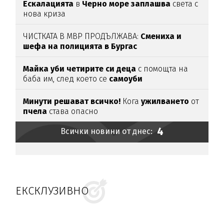
Ескалацията
в
Черно море заплашва
света с
нова криза
ЧИСТКАТА В МВР ПРОДЪЛЖАВА:
Смениха и
шефа на полицията в Бургас
Майка уби четирите си деца
с помощта на
баба им, след което се
самоуби
Минути решават всичко!
Кога
ужилването
от
пчела
става опасно
4
Всички новини от днес:
ЕКСКЛУЗИВНО