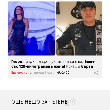
Глория
изригна срещу бившия си мъж:
Беше
със 120-килограмова жена!
Искаше
бърза
печалба...
Ексклузивно
преди 3 часа
2490
ОЩЕ НЕЩО ЗА ЧЕТЕНЕ