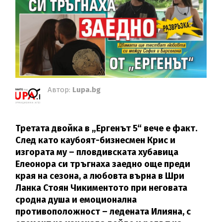
Автор:
Lupa.bg
Третата двойка в „Ергенът 5“ вече е факт.
След като каубоят-бизнесмен Крис и
изгората му – пловдивската хубавица
Елеонора си тръгнаха заедно още преди
края на сезона, а любовта върна в Шри
Ланка Стоян Чикиментото при неговата
сродна душа и емоционална
противоположност – ледената Илияна, с