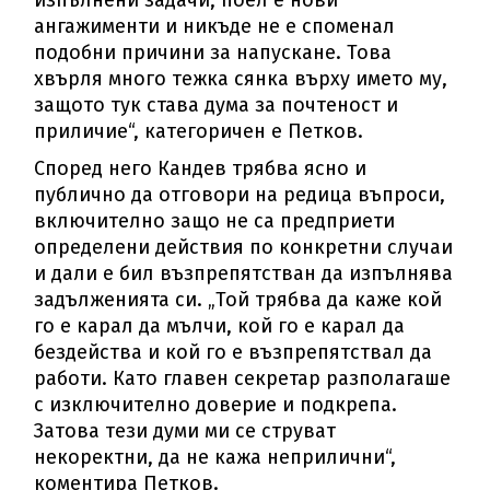
ангажименти и никъде не е споменал
подобни причини за напускане. Това
хвърля много тежка сянка върху името му,
защото тук става дума за почтеност и
приличие“, категоричен е Петков.
Според него Кандев трябва ясно и
публично да отговори на редица въпроси,
включително защо не са предприети
определени действия по конкретни случаи
и дали е бил възпрепятстван да изпълнява
задълженията си. „Той трябва да каже кой
го е карал да мълчи, кой го е карал да
бездейства и кой го е възпрепятствал да
работи. Като главен секретар разполагаше
с изключително доверие и подкрепа.
Затова тези думи ми се струват
некоректни, да не кажа неприлични“,
коментира Петков.