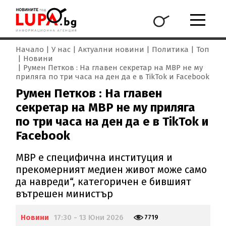
Начало
У нас
Актуални новини
Политика
Топ
Новини
Румен Петков : На главен секретар на МВР не му
приляга по три часа на ден да е в TikTok и Facebook
Румен Петков : На главен
секретар на МВР не му приляга
по три часа на ден да е в TikTok и
Facebook
МВР е специфична институция и
прекомерният медиен живот може само
да навреди“, категоричен е бившият
вътрешен министър
Новини
17:30 - 13 Юни 2026
7719