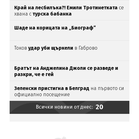
Край на лесбилъка?!
Емили Тротинетката
се
хвана с
турска бабанка
Шаде на корицата на „Биограф“
Токов
удар уби щъркели
в Габрово
Братът на Анджелина Джоли се разведе и
разкри, че е гей
Зеленски пристигна в Белград
на първото си
официално посещение
20
Всички новини от днес: