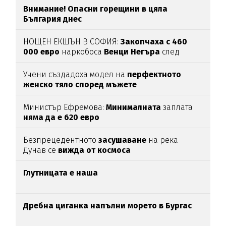
Внимание! Опасни горещини в цяла
България днес
НОЩЕН ЕКШЪН В СОФИЯ:
Закопчаха с 460
000 евро
наркобоса
Венци Негъра
след
бясна гонка
Учени създадоха модел на
перфектното
женско тяло според мъжете
Министър Ефремова:
Минималната
заплата
няма да е 620 евро
Безпрецедентното
засушаване
на река
Дунав се
вижда от космоса
Глутницата е наша
Дребна циганка напълни морето в Бургас