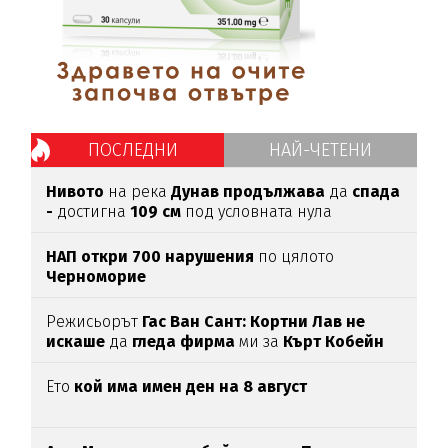
ПОСЛЕДНИ
НАЙ-ЧЕТЕНИ
Нивото
на река
Дунав продължава
да
спада
-
достигна
109 см
под условната нула
НАП откри 700 нарушения
по цялото
Черноморие
Режисьорът
Гас Ван Сант: Кортни Лав не
искаше
да
гледа фирма
ми за
Кърт Кобейн
Ето
кой има имен ден на 8 август