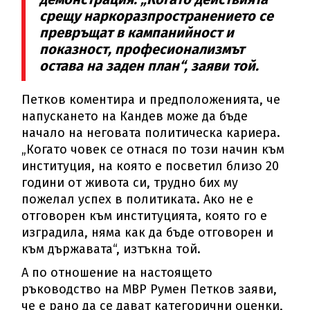
срещу наркоразпространението се
превръщат в кампанийност и
показност, професионализмът
остава на заден план“, заяви той.
Петков коментира и предположенията, че
напускането на Кандев може да бъде
начало на неговата политическа кариера.
„Когато човек се отнася по този начин към
институция, на която е посветил близо 20
години от живота си, трудно бих му
пожелал успех в политиката. Ако не е
отговорен към институцията, която го е
изградила, няма как да бъде отговорен и
към държавата“, изтъкна той.
А по отношение на настоящето
ръководство на МВР Румен Петков заяви,
че е рано да се дават категорични оценки,