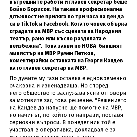
вътрешните работи и главен секретар беше
Бойко Борисов. На такава професионална
длъжност не приляга по три часа на ден да
си в TikTok и Facebook. Когато човек обърка
сградата на МВР със сцената на Народния
театър, рано или късно раздялата е
неизбежна". Това заяви по НОВА бившият
министър на МВР Румен Петков,
коментирайки оставката на Георги Кандев
като главен секретар на МВР.
По думите му тази оставка е едновременно
очаквана и изненадваща. Но според
него обществото заслужава ясни отговори
за мотивите зад това решение. "Решението
на Кандев да напусне ще помогне на МВР,
но начинът, по който го направи, поставя
сериозни въпроси. В понеделник той е
участвал в оперативка, докладвал е за
изпълнени задачи, поел е нови