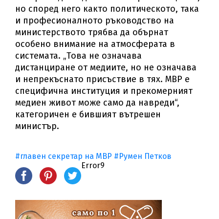
но според него както политическото, така
и професионалното ръководство на
министерството трябва да обърнат
особено внимание на атмосферата в
системата. „Това не означава
дистанциране от медиите, но не означава
и непрекъснато присъствие в тях. МВР е
специфична институция и прекомерният
медиен живот може само да навреди“,
категоричен е бившият вътрешен
министър.
#главен секретар на МВР
#Румен Петков
Error9