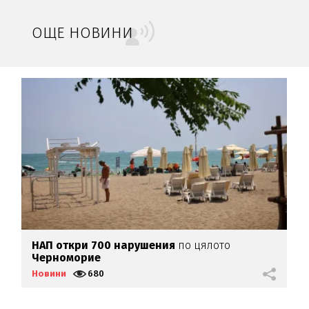
ОЩЕ НОВИНИ
а
НАП откри 700 нарушения
по цялото
Р
Черноморие
и
Новини
680
Н