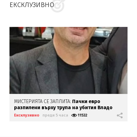
ЕКСКЛУЗИВНО
МИСТЕРИЯТА СЕ ЗАПЛИТА:
Пачки евро
разпилени върху трупа на убития Владо
Загатото
Ексклузивно
преди 5 часа
11532