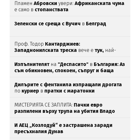
Пламен
Абровски
увери:
Африканската чума
е само в
стопанствата
Зеленски се среща с Вучич
в
Белград
Проф. Тодор
Кантарджиев:
Западнонилската
треска
вече е
тук,
най-
опасна е за
хората над 60
Изпълнителят
на
"Деспасито"
в
България: Аз
съм обикновен, спокоен, съпруг и баща
Дилърите с фентанила изпращали дрогата
по
куриер
в
пратки с маратонки
МИСТЕРИЯТА СЕ ЗАПЛИТА:
Пачки евро
разпилени върху трупа на убития Владо
Загатото
И АЕЦ „Козлодуй“ е застрашена заради
пресъхналия Дунав