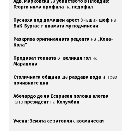
Адв. Марковски
за
убийството в Пловдив:
Георги няма профила
на
педофил
Пуснаха под домашен арест
бившия
шеф
на
ВиК-Бургас
и
двамата му подчинени
Разкриха оригиналната рецепта
на
„Кока-
Кола“
Продават топката
от
великия гол
на
Марадона
Столичната община
ще
раздава вода
и през
почивните дни
Абелардо де ла Есприеля положи клетва
като
президент
на
Колумбия
Учени: Земята се затопля
с
космически
темпове