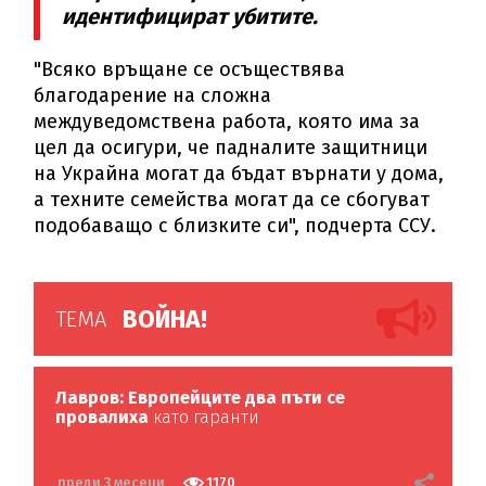
идентифицират убитите.
"Всяко връщане се осъществява
благодарение на сложна
междуведомствена работа, която има за
цел да осигури, че падналите защитници
на Украйна могат да бъдат върнати у дома,
а техните семейства могат да се сбогуват
подобаващо с близките си", подчерта ССУ.
ВОЙНА!
ТЕМА
Лавров: Европейците два пъти се
провалиха
като гаранти
преди 3 месеци
1170