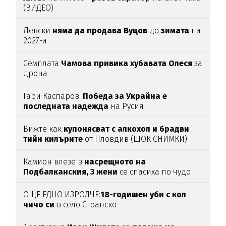
(ВИДЕО)
Левски
няма да продава Вуцов
до
зимата
на
2027-а
Семплата
Чамова привика хубавата Олеся
за
дрона
Гари Каспаров:
Победа за Украйна е
последната надежда
на Русия
Вижте как
купонясват с алкохол и брадви
тийн килърите
от Пловдив (ШОК СНИМКИ)
Камион влезе в
насрещното на
Подбалканския, 3 жени
се спасиха по чудо
(ВИДЕО)
ОЩЕ ЕДНО ИЗРОДЧЕ:
18-годишен уби с кол
чичо си
в село Странско