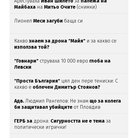
Арестуваха
Иван Шилето
за
палежа на
Майбаха
на
Митьо Очите
(снимки)
Лионел
Меси загуби
баща си
Какво
знаем за дрона "Майя"
и за какво се
използва той?
"Говнари"
струваха 10 000 евро
глоба на
Левски
"Проста България"
цял ден пере тениски: С
какво е
облечен Димитър Стоянов?
Адв.
Людмил Рангелов: Не знам
що за колега
би защитавал убийците
от Пловдив
ГЕРБ за
дрона:
Сигурността не е тема
за
политически игрички!