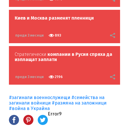
Киев и Москва разменят пленници
преди 3 месеци
893
Стратегически
компании в Русия
спряха
да
изплащат
заплати
преди 3 месеци
2196
#загинали военнослужещи
#семейства на
загинали войници
#размяна на заложници
#война в Украйна
Error9