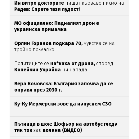
Ин витро докторите
пишат кърваво писмо на
Радев: Спрете тази лудост!
МО официално: Падналият дрон е
украинска примамка
Орлин Горанов подкара 70,
чувства се на
тройно по-малко
Политиците се
на*каха от дрона,
според
Копейкин Украйна
ни напада
Вера Кочовска: България започва да се
оправя през 2030 г.
Ку-Ку Мермерски зове да напуснем СЗО
Пътници в шок: Шофьор на автобус гледа
тик ток
зад
волана (ВИДЕО)