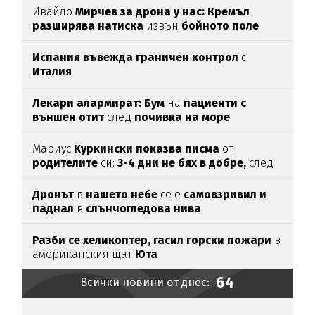
Ивайло
Мирчев за дрона у нас: Кремъл
разширява натиска
извън
бойното поле
Испания въвежда граничен контрол
с
Италия
Лекари алармират: Бум
на
пациенти с
външен отит
след
почивка на море
Мариус
Куркински показва писма
от
родителите
си:
3-4 дни не бях в добре,
след
като ги
прочетох
Дронът
в
нашето небе
се е
самовзривил и
паднал
в
слънчогледова нива
Разби се хеликоптер,
гасил горски пожари
в
американския щат
Юта
64
Всички новини от днес: