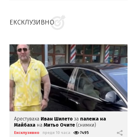
ЕКСКЛУЗИВНО
Арестуваха
Иван Шилето
за
палежа на
Майбаха
на
Митьо Очите
(снимки)
Ексклузивно
преди 10 часа
7495