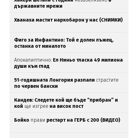
държавните мрежи
Хванаха мастит наркобарон у нас (СНИМКИ)
Фиго за Инфантино: Той е долен лъжец,
останка от миналото
Апокалиптично:
Ел Ниньо тласка 49 милиона
души към глад
51-годишната Лонгория разпали
страстите
по червен бански
Кандев: Следете кой ще бъде “прибран” и
кой
ще изгрее
на висок пост
Бойко
прави
рестарт на ГЕРБ с 200 (ВИДЕО)