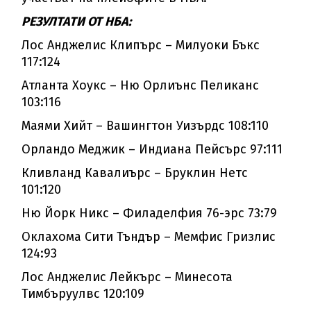
РЕЗУЛТАТИ ОТ НБА:
Лос Анджелис Клипърс – Милуоки Бъкс
117:124
Атланта Хоукс – Ню Орлиънс Пеликанс
103:116
Маями Хийт – Вашингтон Уизърдс 108:110
Орландо Меджик – Индиана Пейсърс 97:111
Кливланд Кавалиърс – Бруклин Нетс
101:120
Ню Йорк Никс – Филаделфия 76-эрс 73:79
Оклахома Сити Тъндър – Мемфис Гризлис
124:93
Лос Анджелис Лейкърс – Минесота
Тимбъруулвс 120:109