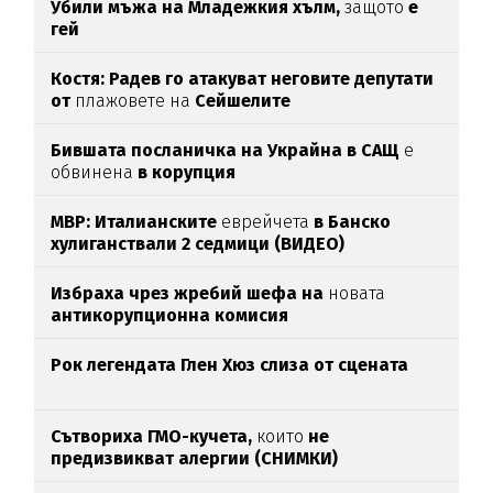
Убили мъжа на Младежкия хълм,
защото
е
гей
Костя: Радев го атакуват неговите депутати
от
плажовете на
Сейшелите
Бившата посланичка на Украйна в САЩ
е
обвинена
в корупция
МВР: Италианските
еврейчета
в Банско
хулиганствали 2 седмици (ВИДЕО)
Избраха чрез жребий шефа на
новата
антикорупционна комисия
Рок легендата Глен Хюз слиза от сцената
Сътвориха ГМО-кучета,
които
не
предизвикват алергии (СНИМКИ)