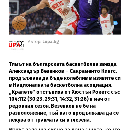
Автор:
Lupa.bg
Тимът на българската баскетболна звезда
Александър Везенков – Сакраменто Кингс,
продължава да бъде колеблив в изявите си
в Националната баскетболна асоциация.
„Кралете“ отстъпиха от Хюстън Рокетс със
104:112 (30:23, 29:31, 14:32, 31:26) в мач от
редовния сезон. Везенков не бе на
разположение, тъй като продължава да се
лекува от травмата си в глезена.
Мачът започна силно за домакините, които