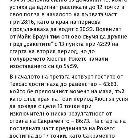
успяха да вдигнат разликата до 12 точки в
своя полза в началото на първата част
при 28:16, като в края на периода
продължаваха да водят с 30:23. Воденият
от Майк Браун тим отново съумя да дръпне
пред „ракетите“ с 13 пункта при 42:29 на
старта на втория период, но до
полувремето Хюстън Рокетс намали
изоставането си до 54:59.
В началото на третата четвърт гостите от
Тексас достигнаха до равенство – 63:63,
който бе преломният момент на мача, тъй
като след края на този период Хюстън успя
да поведе с цели 13 точки при
изключително ниска резултатност от
страна на Сакраменто – 86:73. На старта на
последната част преднината на Рокетс
достигна до 17 точки, като Сакраменто