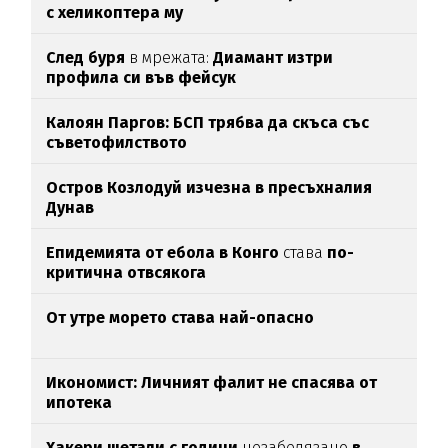
с хеликоптера му
След буря
в мрежата:
Диамант изтри
профила си във фейсук
Калоян Паргов: БСП трябва да скъса със
съветофилството
Остров Козлодуй изчезна в пресъхналия
Дунав
Епидемията от ебола в Конго
става
по-
критична отвсякога
От утре морето става най-опасно
Икономист: Личният фалит не спасява от
ипотека
Хакери шетали с години
незабелязано
в