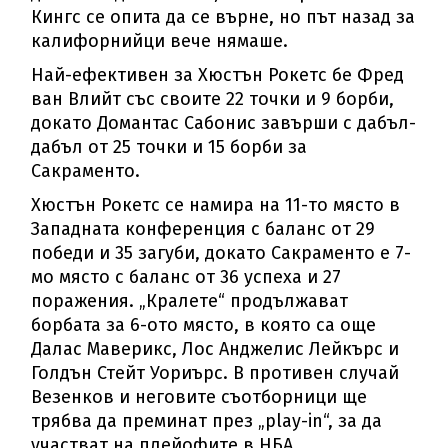
Кингс се опита да се върне, но път назад за
калифорнийци вече нямаше.
Най-ефективен за Хюстън Рокетс бе Фред
ван Влийт със своите 22 точки и 9 борби,
докато Домантас Сабонис завърши с дабъл-
дабъл от 25 точки и 15 борби за
Сакраменто.
Хюстън Рокетс се намира на 11-то място в
Западната конференция с баланс от 29
победи и 35 загуби, докато Сакраменто е 7-
мо място с баланс от 36 успеха и 27
поражения. „Кралете“ продължават
борбата за 6-ото място, в която са още
Далас Маверикс, Лос Анджелис Лейкърс и
Голдън Стейт Уориърс. В противен случай
Везенков и неговите съотборници ще
трябва да преминат през „play-in“, за да
участват на плейофите в НБА.