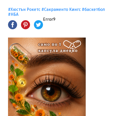
#Хюстън Рокетс
#Сакраменто Кингс
#баскетбол
#НБА
Error9