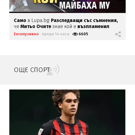
Само
в Lupa.bg:
Разследващи със съмнения,
че
Митьо Очите
знае кой е
възпламенил
Майбаха му
Ексклузивно
преди 14 часа
6605
ОЩЕ СПОРТ