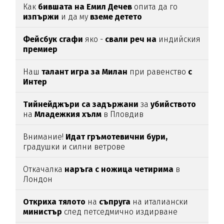
Как
бившата на Емил Дечев
опита да го
изпържи
и да му
вземе детето
Фейсбук сгафи
яко -
свали реч на
индийския
премиер
Наш
талант игра за Милан
при равенство
с
Интер
Тийнейджъри са задържани
за
убийството
на
Младежкия хълм
в Пловдив
Внимание!
Идат гръмотевични бури,
градушки и силни ветрове
Откачалка
наръга с ножица четирима
в
Лондон
Откриха тялото
на
съпруга
на италиански
министър
след петседмично издирване