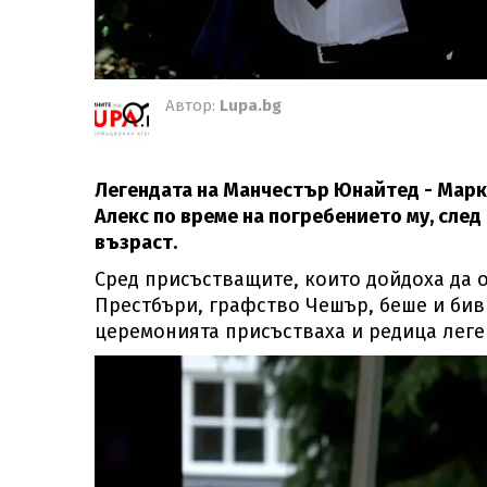
Автор:
Lupa.bg
Легендата на Манчестър Юнайтед - Марк 
Алекс по време на погребението му, след
възраст.
Сред присъстващите, които дойдоха да о
Престбъри, графство Чешър, беше и бив
церемонията присъстваха и редица леге