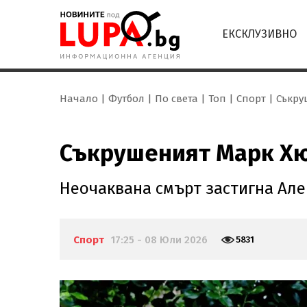
ЕКСКЛУЗИВНО
Начало
Футбол
По света
Топ
Спорт
Съкру
Съкрушеният Марк Хюз
Неочаквана смърт застигна Але
Спорт
17:25 - 08 Юли 2026
5831