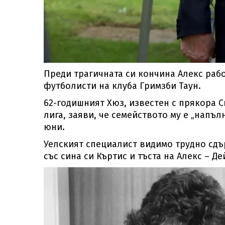
Преди трагичната си кончина Алекс раб
футболисти на клуба Гримзби Таун.
62-годишният Хюз, известен с прякора 
лига, заяви, че семейството му е „напъл
юни.
Уелският специалист видимо трудно сдъ
със сина си Къртис и тъста на Алекс – Д