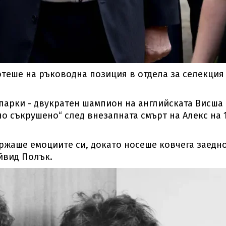
отеше на ръководна позиция в отдела за селекция
Спарки - двукратен шампион на английската Висша
но съкрушено“ след внезапната смърт на Алекс на 
ржаше емоциите си, докато носеше ковчега заедн
ейвид Полък.