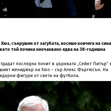
Хюз, съкрушен от загубата, носеше ковчега на сина
 като той почина неочаквано едва на 38-годишна
тдадат последна почит в църквата „Сейнт Питър“ 
шият мениджър на Хюз – сър Алекс Фъргюсън. На
ндарни фигури от света на футбола.