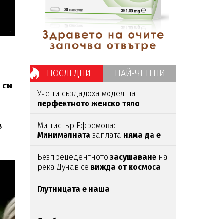
ПОСЛЕДНИ
НАЙ-ЧЕТЕНИ
 си
Учени създадоха модел на
перфектното женско тяло
според мъжете
в
Министър Ефремова:
Минималната
заплата
няма да е
620 евро
Безпрецедентното
засушаване
на
река Дунав се
вижда от космоса
Глутницата е наша