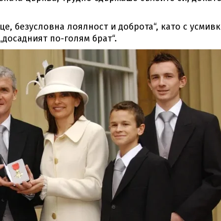
це, безусловна лоялност и доброта“, като с усмивк
 „досадният по-голям брат“.