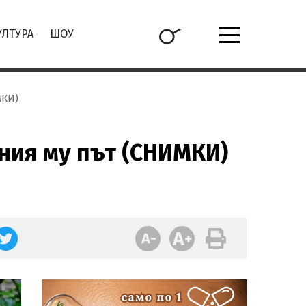
УЛТУРА
ШОУ
МКИ)
ния му път (СНИМКИ)