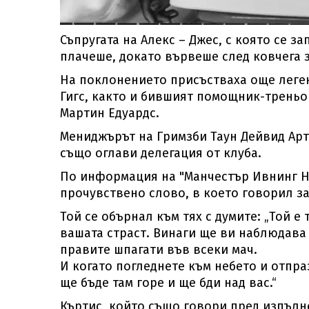
Съпругата на Алекс – Джес, с която се з
плачеше, докато вървеше след ковчега з
На поклонението присъстваха още леге
Гигс, както и бившият помощник-треньо
Мартин Едуардс.
Мениджърът на Гримзби Таун Дейвид Арте
също оглави делегация от клуба.
По информация на "Манчестър Ивнинг Ню
прочувствено слово, в което говорил з
Той се обърнал към тях с думите: „Той е
вашата страст. Винаги ще ви наблюдава 
правите шпагати във всеки мач.
И когато погледнете към небето и отпраз
ще бъде там горе и ще бди над вас.“
Къртис, който също говори пред изпълн