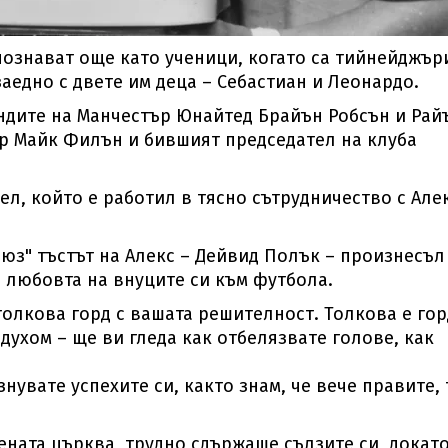
апознават още като ученици, когато са тийнейджър
аедно с двете им деца – Себастиан и Леонардо.
ндите на Манчестър Юнайтед Брайън Робсън и Рай
р Майк Филън и бившият председател на клуба
л, който е работил в тясно сътрудничество с Алек
з" тъстът на Алекс – Дейвид Полък – произнесъл
а любовта на внуците си към футбола.
 толкова горд с вашата решителност. Толкова е гор
духом – ще ви гледа как отбелязвате голове, как
нувате успехите си, както знам, че вече правите,
ената църква, трудно сдържаше сълзите си, докат