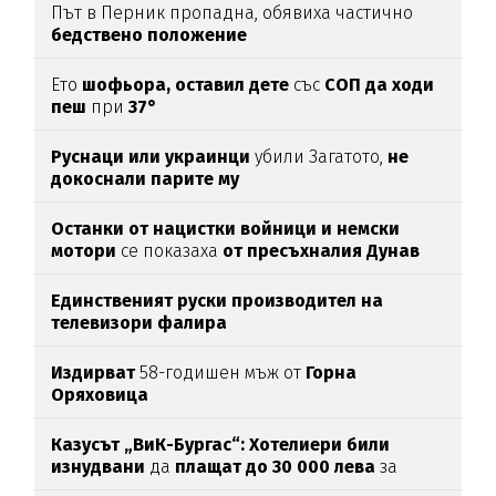
Път в Перник пропадна, обявиха частично
бедствено положение
Ето
шофьора, оставил дете
със
СОП да ходи
пеш
при
37°
Руснаци или украинци
убили Загатото,
не
докоснали парите му
Останки от нацистки войници и немски
мотори
се показаха
от пресъхналия Дунав
(СНИМКИ)
Единственият руски производител на
телевизори фалира
Издирват
58-годишен мъж от
Горна
Оряховица
Казусът „ВиК-Бургас“: Хотелиери били
изнудвани
да
плащат до 30 000 лева
за
вода