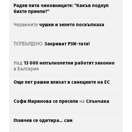
Радев пита чиновниците: "Какъв подкуп
бихте приели?"
Червените
чушки и зелето поскъпнаха
ПОТВЪРДЕНО:
Закриват РЗИ-тата!
Над
13 000 непълнолетни работят законно
в България
Oще пет рашки влизат в санкциите на ЕС
Софи Маринова се пресели
на
Слънчака
Главчев се одитира... сам