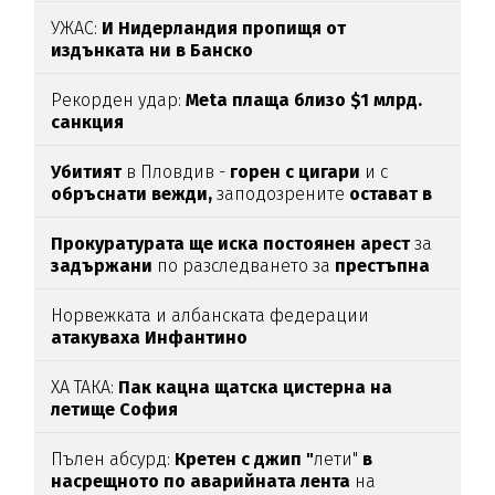
УЖАС:
И Нидерландия пропищя от
издънката ни в Банско
Рекорден удар:
Meta плаща близо $1 млрд.
санкция
Убитият
в Пловдив -
горен с цигари
и с
обръснати вежди,
заподозрените
остават в
ареста
Прокуратурата ще иска постоянен арест
за
задържани
по разследването за
престъпна
група във ВиК-Бургас
Норвежката и албанската федерации
атакуваха Инфантино
ХА ТАКА:
Пак кацна щатска цистерна на
летище София
Пълен абсурд:
Кретен с джип "
лети"
в
насрещното по аварийната лента
на