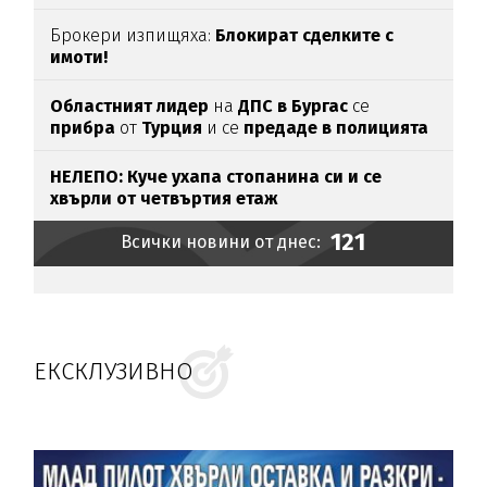
магистрала
"Тракия“
(ВИДЕО)
Брокери изпищяха:
Блокират сделките с
имоти!
Областният лидер
на
ДПС в Бургас
се
прибра
от
Турция
и се
предаде в полицията
НЕЛЕПО: Куче ухапа стопанина си и се
хвърли от четвъртия етаж
121
Всички новини от днес:
ЕКСКЛУЗИВНО