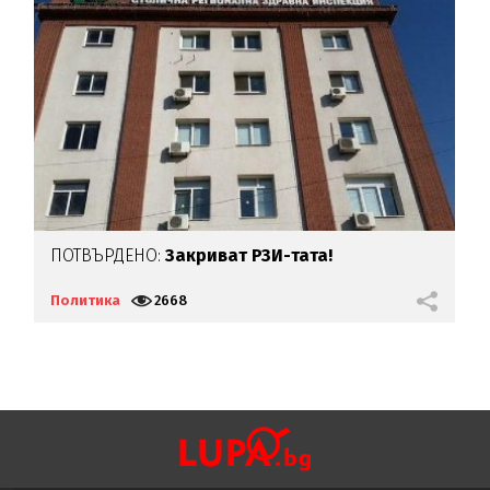
ПОТВЪРДЕНО:
Закриват РЗИ-тата!
Г
Политика
2668
П