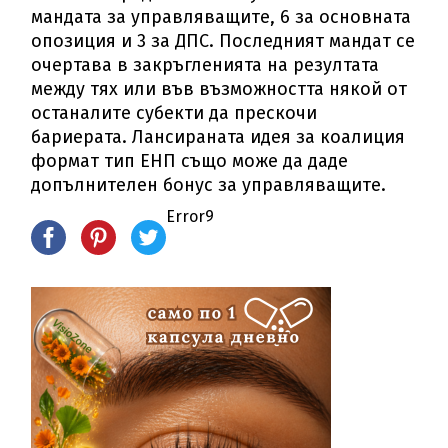
мандата за управляващите, 6 за основната
опозиция и 3 за ДПС. Последният мандат се
очертава в закръгленията на резултата
между тях или във възможността някой от
останалите субекти да прескочи
бариерата. Лансираната идея за коалиция
формат тип ЕНП също може да даде
допълнителен бонус за управляващите.
Error9