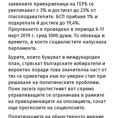
заявените привърженици на ГЕРБ се
увеличават с 3% и достигат до 23% от
гласоподавателите. БСП прибавя 1% и
подкрепата й достига до 19,4%.
Проучването е проведено в периода 6-11
март 2019 г. сред 1000 души. То обхваща и
времето, в което социалистите напуснаха
парламента.
Бурите, които бушуват в международен
план, стряскат българските избиратели и
вероятно поради това значителна част от
тях се ориентира към по-умерен стил при
решаване на политическите проблеми.
Поне засега протестният вот спрямо
управляващите се ограничава в рамките
на привържениците на опозицията, сочат
още прогнозите на социолозите.
Политизацията на общественото мнение