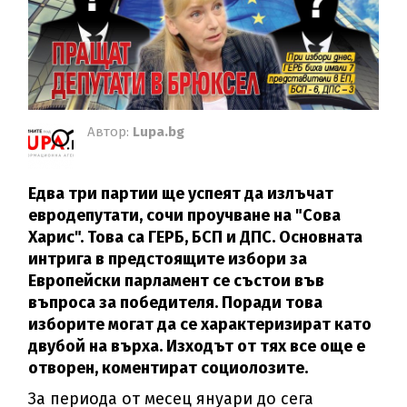
Автор:
Lupa.bg
Едва три партии ще успеят да излъчат
евродепутати, сочи проучване на "Сова
Харис". Това са ГЕРБ, БСП и ДПС. Основната
интрига в предстоящите избори за
Европейски парламент се състои във
въпроса за победителя. Поради това
изборите могат да се характеризират като
двубой на върха. Изходът от тях все още е
отворен, коментират социолозите.
За периода от месец януари до сега