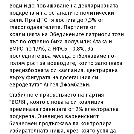
води и до повишаване на декларираната
подкрепа и на останалите политически
сили. При ДПС тя достига до 7,3% от
гласоподавателите. Партиите от
коалицията на Обединените патриоти този
път по отделно биха получили: Атака и
ВМРО по 1,9%, а НФСБ - 0,8%. За
последните два месеца отбелязваме по-
голям ръст за воеводите, които започнаха
предизборната си кампания, центрирана
върху фигурата на досегашния си
евродепутат Ангел Джамбазки.
Стабилно е присъствието на партия
"ВОЛЯ", която с новата си коалиция
преминава границата от 2% електорална
подкрепа. Очевидно варненският
бизнесмен продължава да контролира
избирателната ниша, чрез която успя да