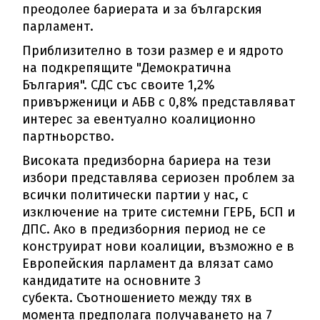
преодолее бариерата и за българския
парламент.
Приблизително в този размер е и ядрото
на подкрепящите "Демократична
България". СДС със своите 1,2%
привърженици и АБВ с 0,8% представляват
интерес за евентуално коалиционно
партньорство.
Високата предизборна бариера на тези
избори представлява сериозен проблем за
всички политически партии у нас, с
изключение на трите системни ГЕРБ, БСП и
ДПС. Ако в предизборния период не се
конструират нови коалиции, възможно е в
Европейския парламент да влязат само
кандидатите на основните 3
субекта.
Съотношението между тях в
момента предполага получаването на 7