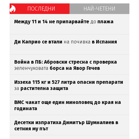
ПОСЛЕДНИ
НАЙ-ЧЕТЕНИ
Между 11 и 14 не припарвайте
до
плажа
Ди Каприо се втали
на почивка
в Испания
Война в ПБ: Абровски стресна с проверка
зеленчуковата
борса на Явор Гечев
Иззеха 115 кг и 527 литра опасни препарати
за
растителна защита
ВМС чакат още един миноловец до края на
годината
Десетки изпратиха Димитър Шумналиев в
сетния му път