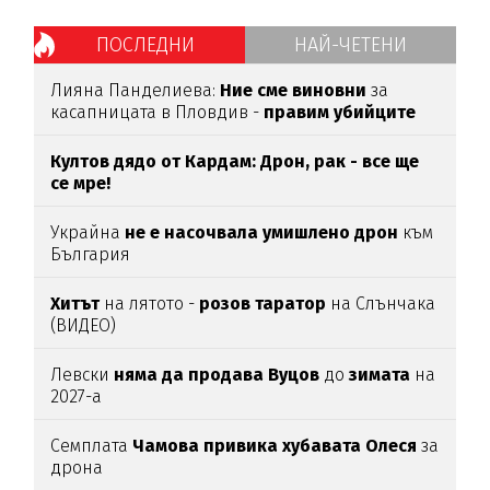
ПОСЛЕДНИ
НАЙ-ЧЕТЕНИ
Лияна Панделиева:
Ние сме виновни
за
касапницата в Пловдив -
правим убийците
медийни звезди!
Култов дядо от Кардам: Дрон, рак - все ще
се мре!
Украйна
не е насочвала умишлено дрон
към
България
Хитът
на лятото -
розов таратор
на Слънчака
(ВИДЕО)
Левски
няма да продава Вуцов
до
зимата
на
2027-а
Семплата
Чамова привика хубавата Олеся
за
дрона