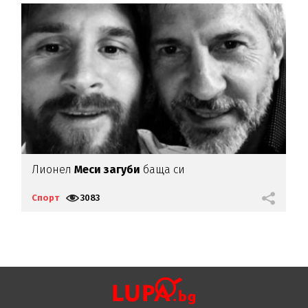
а
Лионел
Меси загуби
баща си
"
Л
Спорт
3083
С