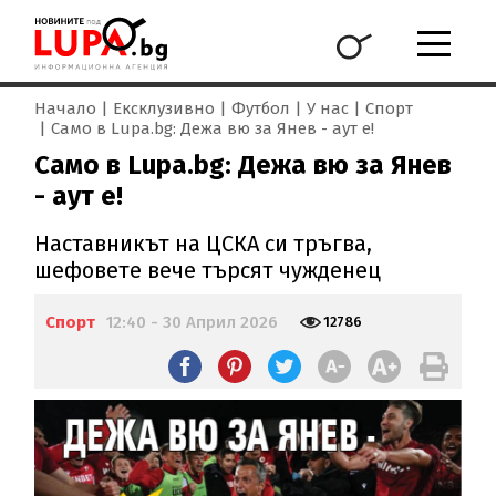
Начало
Ексклузивно
Футбол
У нас
Спорт
Само в Lupa.bg: Дежа вю за Янев - аут е!
Само в Lupa.bg: Дежа вю за Янев
- аут е!
Наставникът на ЦСКА си тръгва,
шефовете вече търсят чужденец
Спорт
12:40 - 30 Април 2026
12786