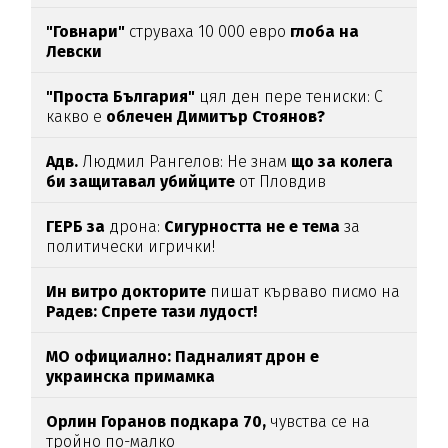
"Говнари"
струваха 10 000 евро
глоба на
Левски
"Проста България"
цял ден пере тениски: С
какво е
облечен Димитър Стоянов?
Адв.
Людмил Рангелов: Не знам
що за колега
би защитавал убийците
от Пловдив
ГЕРБ за
дрона:
Сигурността не е тема
за
политически игрички!
Ин витро докторите
пишат кърваво писмо на
Радев: Спрете тази лудост!
МО официално: Падналият дрон е
украинска примамка
Орлин Горанов подкара 70,
чувства се на
тройно по-малко