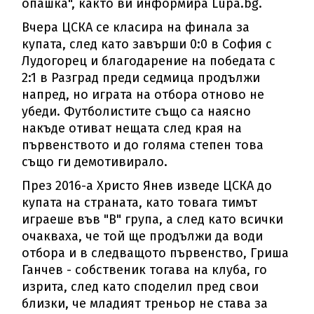
опашка", както ви информира Lupa.bg.
Вчера ЦСКА се класира на финала за
купата, след като завърши 0:0 в София с
Лудогорец и благодарение на победата с
2:1 в Разград преди седмица продължи
напред, но играта на отбора отново не
убеди. Футболистите също са наясно
накъде отиват нещата след края на
първенството и до голяма степен това
също ги демотивирало.
През 2016-а Христо Янев изведе ЦСКА до
купата на страната, като товага тимът
играеше във "В" група, а след като всички
очакваха, че той ще продължи да води
отбора и в следващото първенство, Гриша
Ганчев - собственик тогава на клуба, го
изрита, след като споделил пред свои
близки, че младият треньор не става за