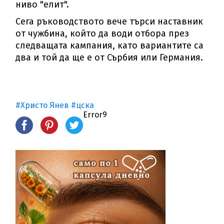
ниво "елит".
Сега ръководството вече търси наставник
от чужбина, който да води отбора през
следващата кампания, като вариантите са
два и той да ще е от Сърбия или Германия.
#Христо Янев
#цска
Error9