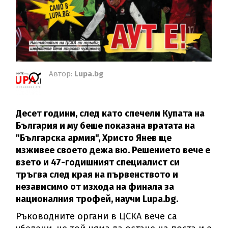
Автор:
Lupa.bg
Десет години, след като спечели Купата на
България и му беше показана вратата на
"Българска армия", Христо Янев ще
изживее своето дежа вю. Решението вече е
взето и 47-годишният специалист си
тръгва след края на първенството и
независимо от изхода на финала за
националния трофей, научи Lupa.bg.
Ръководните органи в ЦСКА вече са