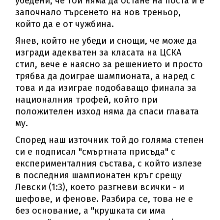
убедени, че той няма да остане на поста и е
започнало търсенето на нов треньор,
който да е от чужбина.
Янев, който не убеди и снощи, че може да
изгради адекватен за класата на ЦСКА
стил, вече е наясно за решението и просто
трябва да доиграе шампионата, а наред с
това и да изиграе подобаващо финала за
националния трофей, който при
положителен изход няма да спаси главата
му.
Според наш източник той до голяма степен
си е подписал "смъртната присъда" с
експерименталния състава, с който излезе
в последния шампионатен кръг срещу
Левски (1:3), което разгневи всички - и
шефове, и фенове. Разбира се, това не е
без основание, а "крушката си има