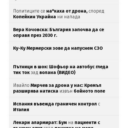
Политиците се
на*каха от дрона,
според
Копейкин Украйна
ни напада
Вера Кочовска: България започва да се
оправя през 2030 г.
Ку-Ку Мермерски зове да напуснем СЗО
Пътници в шок: Шофьор на автобус гледа
тик ток
зад
волана (ВИДЕО)
Ивайло
Мирчев за дрона у нас: Кремъл
разширява натиска
извън
бойното поле
Испания въвежда граничен контрол
с
Италия
Лекари алармират: Бум
на
пациенти с