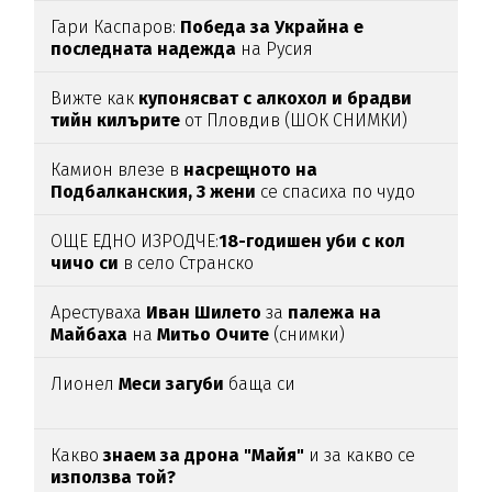
Гари Каспаров:
Победа за Украйна е
последната надежда
на Русия
Вижте как
купонясват с алкохол и брадви
тийн килърите
от Пловдив (ШОК СНИМКИ)
Камион влезе в
насрещното на
Подбалканския, 3 жени
се спасиха по чудо
(ВИДЕО)
ОЩЕ ЕДНО ИЗРОДЧЕ:
18-годишен уби с кол
чичо си
в село Странско
Арестуваха
Иван Шилето
за
палежа на
Майбаха
на
Митьо Очите
(снимки)
Лионел
Меси загуби
баща си
Какво
знаем за дрона "Майя"
и за какво се
използва той?