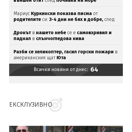
външен отит
след
почивка на море
Мариус
Куркински показва писма
от
родителите
си:
3-4 дни не бях в добре,
след
като ги
прочетох
Дронът
в
нашето небе
се е
самовзривил и
паднал
в
слънчогледова нива
Разби се хеликоптер,
гасил горски пожари
в
американския щат
Юта
64
Всички новини от днес:
ЕКСКЛУЗИВНО