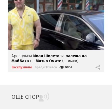
Арестуваха
Иван Шилето
за
палежа на
Майбаха
на
Митьо Очите
(снимки)
Ексклузивно
преди 12 часа
8057
ОЩЕ СПОРТ