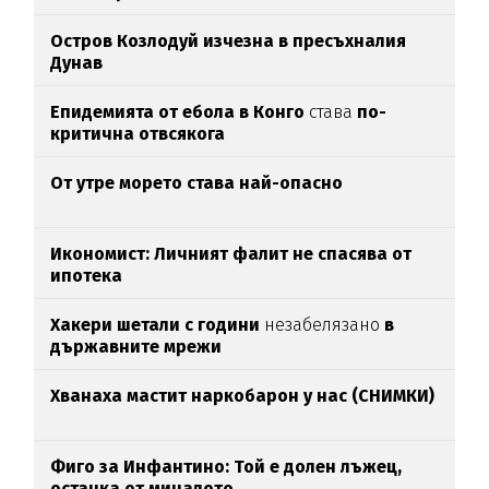
Остров Козлодуй изчезна в пресъхналия
Дунав
Епидемията от ебола в Конго
става
по-
критична отвсякога
От утре морето става най-опасно
Икономист: Личният фалит не спасява от
ипотека
Хакери шетали с години
незабелязано
в
държавните мрежи
Хванаха мастит наркобарон у нас (СНИМКИ)
Фиго за Инфантино: Той е долен лъжец,
останка от миналото