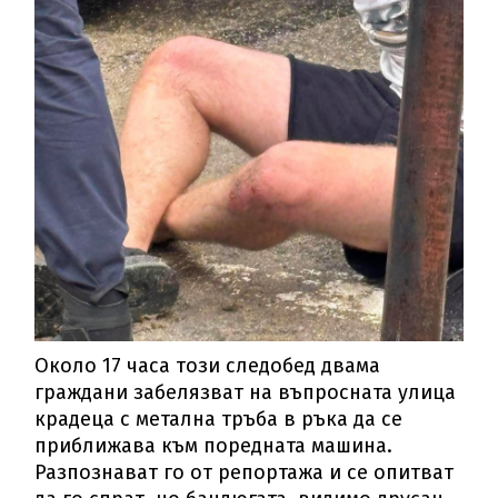
Около 17 часа този следобед двама
граждани забелязват на въпросната улица
крадеца с метална тръба в ръка да се
приближава към поредната машина.
Разпознават го от репортажа и се опитват