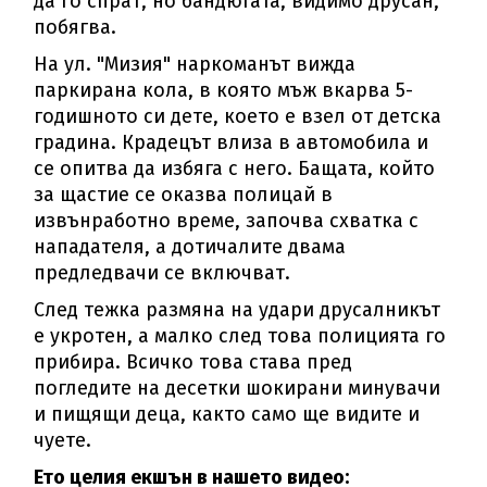
да го спрат, но бандюгата, видимо друсан,
побягва.
На ул. "Мизия" наркоманът вижда
паркирана кола, в която мъж вкарва 5-
годишното си дете, което е взел от детска
градина. Крадецът влиза в автомобила и
се опитва да избяга с него. Бащата, който
за щастие се оказва полицай в
извънработно време, започва схватка с
нападателя, а дотичалите двама
предледвачи се включват.
След тежка размяна на удари друсалникът
е укротен, а малко след това полицията го
прибира. Всичко това става пред
погледите на десетки шокирани минувачи
и пищящи деца, както само ще видите и
чуете.
Ето целия екшън в нашето видео: