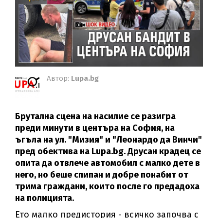
Автор:
Lupa.bg
Брутална сцена на насилие се разигра
преди минути в центъра на София, на
ъгъла на ул. "Мизия" и "Леонардо да Винчи"
пред обектива на Lupa.bg. Друсан крадец се
опита да отвлече автомобил с малко дете в
него, но беше спипан и добре понабит от
трима граждани, които после го предадоха
на полицията.
Ето малко предистория - всичко започва с