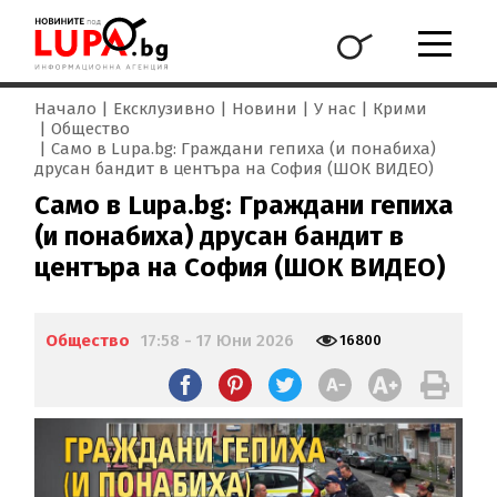
Начало
Ексклузивно
Новини
У нас
Крими
Общество
Само в Lupa.bg: Граждани гепиха (и понабиха)
друсан бандит в центъра на София (ШОК ВИДЕО)
Само в Lupa.bg: Граждани гепиха
(и понабиха) друсан бандит в
центъра на София (ШОК ВИДЕО)
Общество
17:58 - 17 Юни 2026
16800