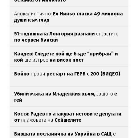
Апокалиптично:
Ел Ниньо тласка 49 милиона
души към глад
51-годишната Лонгория разпали
страстите
по червен бански
Кандев: Следете кой ще бъде “прибран” и
кой
ще изгрее
на висок пост
Бойко
прави
рестарт на ГЕРБ с 200 (ВИДЕО)
Убили мъжа на Младежкия хълм,
защото
е
гей
Костя: Радев го атакуват неговите депутати
от
плажовете на
Сейшелите
Бившата посланичка на Украйна в САЩ
е