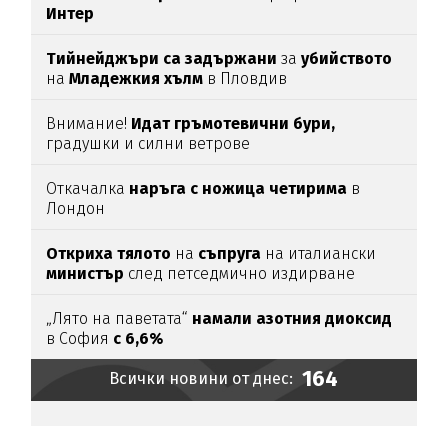
Интер
Тийнейджъри са задържани
за
убийството
на
Младежкия хълм
в Пловдив
Внимание!
Идат гръмотевични бури,
градушки и силни ветрове
Откачалка
наръга с ножица четирима
в
Лондон
Откриха тялото
на
съпруга
на италиански
министър
след петседмично издирване
„Лято на паветата“
намали азотния диоксид
в София
с 6,6%
164
Всички новини от днес: