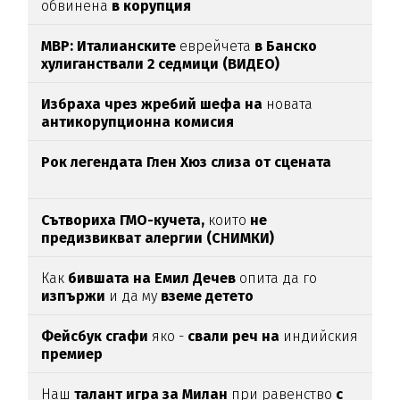
обвинена
в корупция
МВР: Италианските
еврейчета
в Банско
хулиганствали 2 седмици (ВИДЕО)
Избраха чрез жребий шефа на
новата
антикорупционна комисия
Рок легендата Глен Хюз слиза от сцената
Сътвориха ГМО-кучета,
които
не
предизвикват алергии (СНИМКИ)
Как
бившата на Емил Дечев
опита да го
изпържи
и да му
вземе детето
Фейсбук сгафи
яко -
свали реч на
индийския
премиер
Наш
талант игра за Милан
при равенство
с