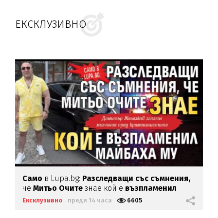
ЕКСКЛУЗИВНО
Само
в Lupa.bg:
Разследващи със съмнения,
че
Митьо Очите
знае кой е
възпламенил
Майбаха му
Ексклузивно
преди 14 часа
6605