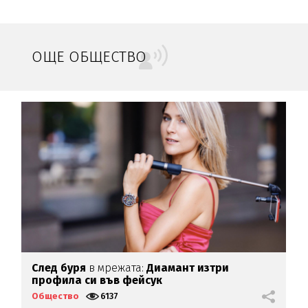
ОЩЕ ОБЩЕСТВО
След буря
в мрежата:
Диамант изтри
Х
профила си във фейсук
д
Общество
6137
О