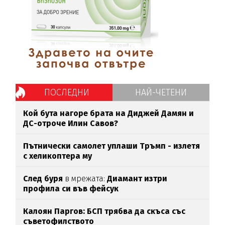
ПОСЛЕДНИ
НАЙ-ЧЕТЕНИ
Кой бута нагоре брата на Диджей Дамян и
ДС-отроче Илин Савов?
Пътнически самолет уплаши Тръмп - излетя
с хеликоптера му
След буря
в мрежата:
Диамант изтри
профила си във фейсук
Калоян Паргов: БСП трябва да скъса със
съветофилството