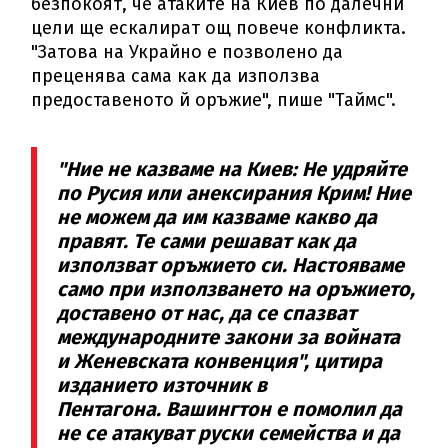
безпокоят, че атаките на Киев по далечни
цели ще ескалират ощ повече конфликта.
"Затова на Украйно е позволено да
преценява сама как да използва
предоставеното й оръжие", пише "Таймс".
"Ние не казваме на Киев: Не удряйте
по Русия или анексирания Крим! Ние
не можем да им казваме какво да
правят. Те сами решават как да
използват оръжието си. Настояваме
само при използването на оръжието,
доставено от нас, да се спазват
международните закони за войната
и Женевската конвенция", цитира
изданието източник в
Пентагона. Вашингтон е помолил да
не се атакуват руски семейства и да