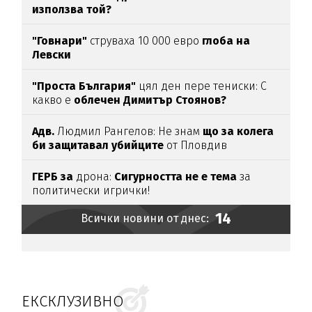
използва той?
"Говнари"
струваха 10 000 евро
глоба на
Левски
"Проста България"
цял ден пере тениски: С
какво е
облечен Димитър Стоянов?
Адв.
Людмил Рангелов: Не знам
що за колега
би защитавал убийците
от Пловдив
ГЕРБ за
дрона:
Сигурността не е тема
за
политически игрички!
14
Всички новини от днес:
ЕКСКЛУЗИВНО