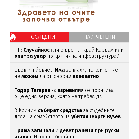
ПОСЛЕДНИ
НАЙ-ЧЕТЕНИ
ПП:
Случайност
ли е дронът край Кардам или
опит
за
удар
по критична инфраструктура?
Цветлин Йовчев:
Има
заплахи, на които ние
не
можем
да отговорим
адекватно
Тодор
Тагарев
за
взривилия
се дрон: Има
още една версия, която не трябва да
изключваме
В Кричим
събират
средства
за съдебните
дела на семейството на
убития
Георги
Кузев
Трима
загинали
и
девет
ранени
при
руски
атаки
в Източна Украйна