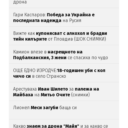
дрона
Гари Каспаров:
Победа за Украйна е
последната надежда
на Русия
Вижте как
купонясват с алкохол и брадви
тийн килърите
от Пловдив (ШОК СНИМКИ)
Камион влезе в
насрещното на
Подбалканския, 3 жени
се спасиха по чудо
(ВИДЕО)
ОЩЕ ЕДНО ИЗРОДЧЕ:
18-годишен уби с кол
чичо си
в село Странско
Арестуваха
Иван Шилето
за
палежа на
Майбаха
на
Митьо Очите
(снимки)
Лионел
Меси загуби
баща си
Какво
знаем за дрона "Майя"
и за какво се