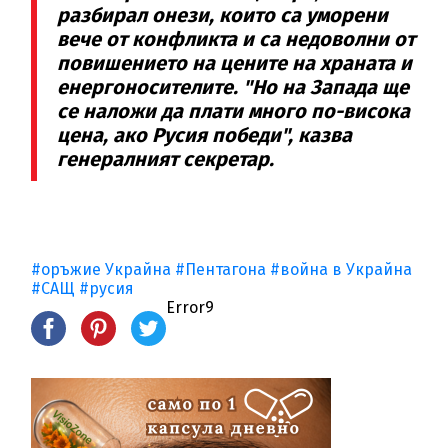
разбирал онези, които са уморени
вече от конфликта и са недоволни от
повишението на цените на храната и
енергоносителите. "Но на Запада ще
се наложи да плати много по-висока
цена, ако Русия победи", казва
генералният секретар.
#оръжие Украйна
#Пентагона
#война в Украйна
#САЩ
#русия
Error9