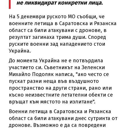
не ликвидират конкретни лица.
На 5 декември руското МО съобщи, че
военните летища в Саратовска и Рязанска
област са били атакувани с дронове, в
резултат загинаха трима души. Според
руските военни зад нападението стои
Украйна.
До момента Украйна не е потвърдила
участието си. Съветникът на Зеленски
Михайло Подоляк написа, "ако често се
пускат разни неща във въздушното
пространство на други страни, рано или
късно неизвестните летателни обекти се
връщат към мястото на излитане".
Военни летища в Саратовска и Рязанска
област са били атакувани днес сутринта от
дронове. Възможно е да са повредени