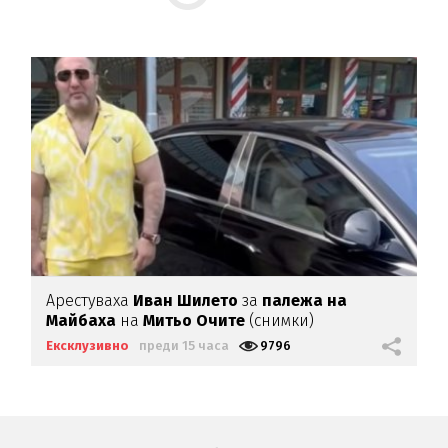
Арестуваха
Иван Шилето
за
палежа на
Майбаха
на
Митьо Очите
(снимки)
Ексклузивно
преди 15 часа
9796