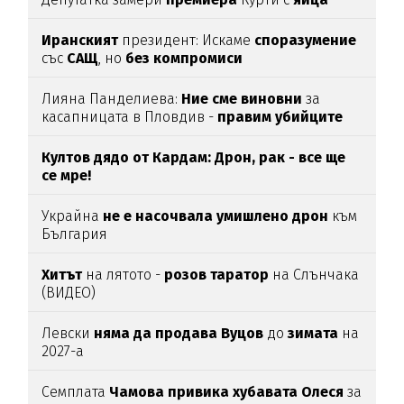
Иранският
президент: Искаме
споразумение
със
САЩ
, но
без
компромиси
Лияна Панделиева:
Ние сме виновни
за
касапницата в Пловдив -
правим убийците
медийни звезди!
Култов дядо от Кардам: Дрон, рак - все ще
се мре!
Украйна
не е насочвала умишлено дрон
към
България
Хитът
на лятото -
розов таратор
на Слънчака
(ВИДЕО)
Левски
няма да продава Вуцов
до
зимата
на
2027-а
Семплата
Чамова привика хубавата Олеся
за