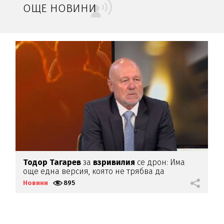
ОЩЕ НОВИНИ
Тодор
Тагарев
за
взривилия
се дрон: Има
В
още една версия, която не трябва да
д
изключваме
Новини
895
Н