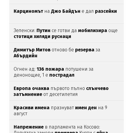
Карциномът
на
Джо
Байдън
е дал
разсейки
Зеленски:
Путин
се готви да
мобилизира
още
стотици
хиляди
руснаци
Димитър
Митов
отново бе
резерва
за
Абърдийн
Огнен ад:
136
пожара
потушени за
денонощие, 1 е
пострадал
Европа
очаква
първото пълно
слънчево
затъмнение
от десетилетия
Красиви
имена
празнуват
имен
ден
на 9
август
Напрежение
в парламента на Косово:
Депутатка замери
премиера
Курти с
яйца