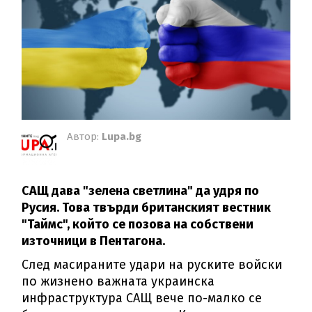
Автор:
Lupa.bg
САЩ дава "зелена светлина" да удря по
Русия. Това твърди британският вестник
"Таймс", който се позова на собствени
източници в Пентагона.
След масираните удари на руските войски
по жизнено важната украинска
инфраструктура САЩ вече по-малко се