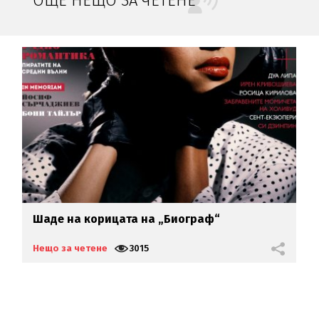
ОЩЕ НЕЩО ЗА ЧЕТЕНЕ
се
Шаде на корицата на „Биограф“
Б
р
Нещо за четене
3015
Н