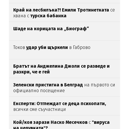
Край на лесбилъка?!
Емили Тротинетката
се
хвана с
турска бабанка
Шаде на корицата на „Биограф“
Токов
удар уби щъркели
в Габрово
Братът на Анджелина Джоли се разведе и
разкри, че е гей
Зеленски пристигна в Белград
на първото си
официално посещение
Експерти: Отглеждат се деца психопати,
всички сме съучастници
Кой/коя зарази
Наско Месечков
с
"вируса
на целувката"?