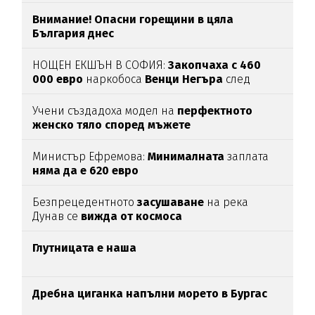
Внимание! Опасни горещини в цяла
България днес
НОЩЕН ЕКШЪН В СОФИЯ:
Закопчаха с 460
000 евро
наркобоса
Венци Негъра
след
бясна гонка
Учени създадоха модел на
перфектното
женско тяло според мъжете
Министър Ефремова:
Минималната
заплата
няма да е 620 евро
Безпрецедентното
засушаване
на река
Дунав се
вижда от космоса
Глутницата е наша
Дребна циганка напълни морето в Бургас