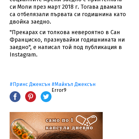
си Моли през март 2018 г. Тогава двамата
са отбелязали първата си годишнина като
двойка заедно.
"Прекарах си толкова невероятно в Сан
Франциско, празнувайки годишнината ни
заедно", е написал той под публикация в
Instagram.
#Принс Джексън
#Майкъл Джексън
Error9