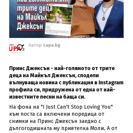
Автор:
Lupa.bg
Принс Джексън - най-голямото от трите
деца на Майкъл Джексън, сподели
вълнуваща новина с публикация в Instagram
профила си, придружена от една от най-
известните песни на баща си.
На фона на "I Just Can't Stop Loving You"
към поста са включени поредица от
снимки на Принс Джексън заедно с
дългогодишната му приятелка Моли. А от