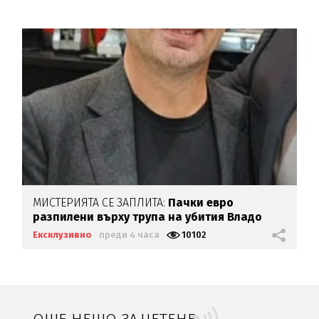
МИСТЕРИЯТА СЕ ЗАПЛИТА:
Пачки евро
разпилени върху трупа на убития Владо
Загатото
Ексклузивно
преди 4 часа
10102