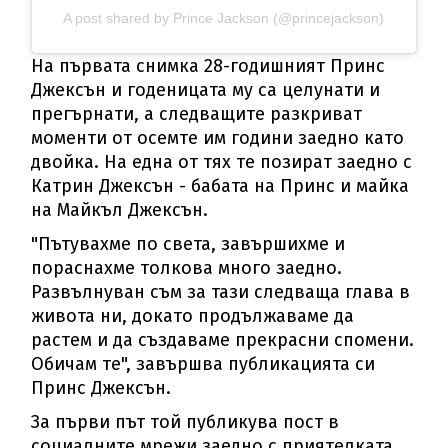
A post shared by Prince Jackson (@princejackson)
На първата снимка 28-годишният Принс
Джексън и годеницата му са целунати и
прегърнати, а следващите разкриват
моменти от осемте им години заедно като
двойка. На една от тях те позират заедно с
Катрин Джексън - бабата на Принс и майка
на Майкъл Джексън.
"Пътувахме по света, завършихме и
пораснахме толкова много заедно.
Развълнуван съм за тази следваща глава в
живота ни, докато продължаваме да
растем и да създаваме прекрасни спомени.
Обичам те", завършва публикацията си
Принс Джексън.
За първи път той публикува пост в
социалните мрежи заедно с приятелката