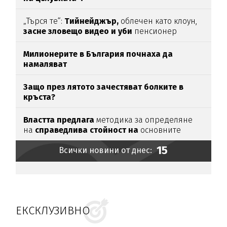
„Търся те“:
Тийнейджър,
облечен като клоун,
засне зловещо видео и уби
пенсионер
Милионерите в България почнаха да
намаляват
Защо през лятото зачестяват болките в
кръста?
Властта предлага
методика за определяне
на
справедлива стойност на
основните
храни
15
Всички новини от днес:
ЕКСКЛУЗИВНО