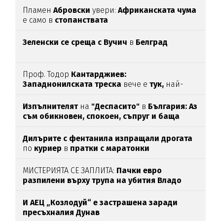
Пламен
Абровски
увери:
Африканската чума
е само в
стопанствата
Зеленски се среща с Вучич
в
Белград
Проф. Тодор
Кантарджиев:
Западнонилската
треска
вече е
тук,
най-
опасна е за
хората над 60
Изпълнителят
на
"Деспасито"
в
България: Аз
съм обикновен, спокоен, съпруг и баща
Дилърите с фентанила изпращали дрогата
по
куриер
в
пратки с маратонки
МИСТЕРИЯТА СЕ ЗАПЛИТА:
Пачки евро
разпилени върху трупа на убития Владо
Загатото
И АЕЦ „Козлодуй“ е застрашена заради
пресъхналия Дунав