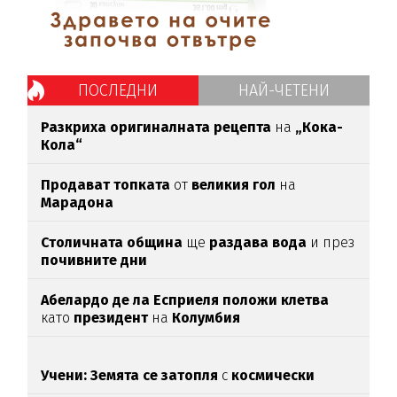
ПОСЛЕДНИ
НАЙ-ЧЕТЕНИ
Разкриха оригиналната рецепта
на
„Кока-
Кола“
Продават топката
от
великия гол
на
Марадона
Столичната община
ще
раздава вода
и през
почивните дни
Абелардо де ла Есприеля положи клетва
като
президент
на
Колумбия
Учени: Земята се затопля
с
космически
темпове