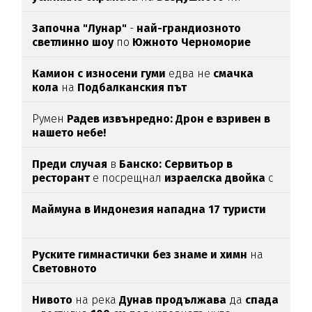
пространство
Започна "Лунар"
-
най-грандиозното
светлинно шоу
по
Южното Черноморие
Камион с износени гуми
едва нe
смачка
кола
на
Подбалканския път
Румен
Радев извънредно: Дрон е взривен в
нашето небе!
Преди случая
в
Банско: Сервитьор в
ресторант
е посрещнал
израелска двойка
с
"Хайл Хитлер"
Маймуна в Индонезия нападна 17 туристи
Руските гимнастички без знаме и химн
на
Световното
Нивото
на река
Дунав продължава
да
спада