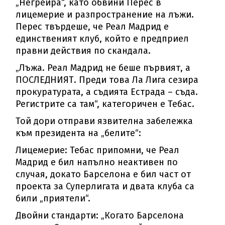
„Негрейра“, като обвини Перес в
лицемерие и разпространение на лъжи.
Перес твърдеше, че Реал Мадрид е
единственият клуб, който е предприел
правни действия по скандала.
„Лъжа. Реал Мадрид не беше първият, а
ПОСЛЕДНИЯТ. Преди това Ла Лига сезира
прокуратурата, а съдията Естрада – съда.
Регистрите са там“, категоричен е Тебас.
Той дори отправи язвителна забележка
към президента на „белите“:
Лицемерие: Тебас припомни, че Реал
Мадрид е бил напълно неактивен по
случая, докато Барселона е бил част от
проекта за Суперлигата и двата клуба са
били „приятели“.
Двойни стандарти: „Когато Барселона