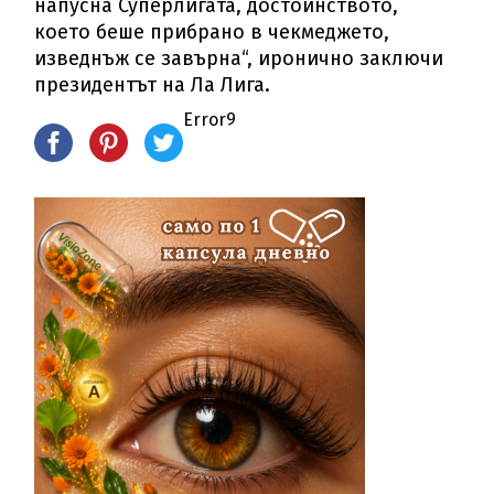
напусна Суперлигата, достойнството,
което беше прибрано в чекмеджето,
изведнъж се завърна“, иронично заключи
президентът на Ла Лига.
Error9