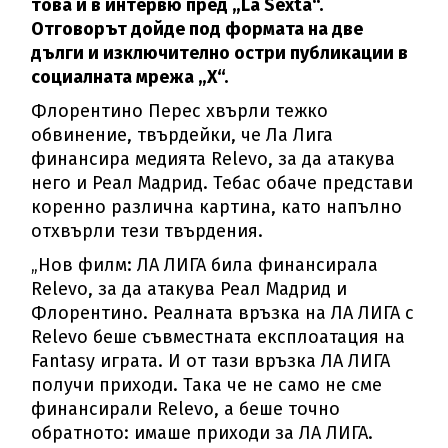
това и в интервю пред „La Sexta“.
Отговорът дойде под формата на две
дълги и изключително остри публикации в
социалната мрежа „X“.
Флорентино Перес хвърли тежко
обвинение, твърдейки, че Ла Лига
финансира медията Relevo, за да атакува
него и Реал Мадрид. Тебас обаче представи
коренно различна картина, като напълно
отхвърли тези твърдения.
„Нов филм: ЛА ЛИГА била финансирала
Relevo, за да атакува Реал Мадрид и
Флорентино. Реалната връзка на ЛА ЛИГА с
Relevo беше съвместната експлоатация на
Fantasy играта. И от тази връзка ЛА ЛИГА
получи приходи. Така че не само не сме
финансирали Relevo, а беше точно
обратното: имаше приходи за ЛА ЛИГА.