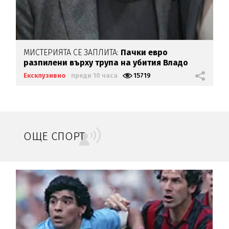
МИСТЕРИЯТА СЕ ЗАПЛИТА:
Пачки евро
разпилени върху трупа на убития Владо
Загатото
Ексклузивно
преди 10 часа
15719
ОЩЕ СПОРТ