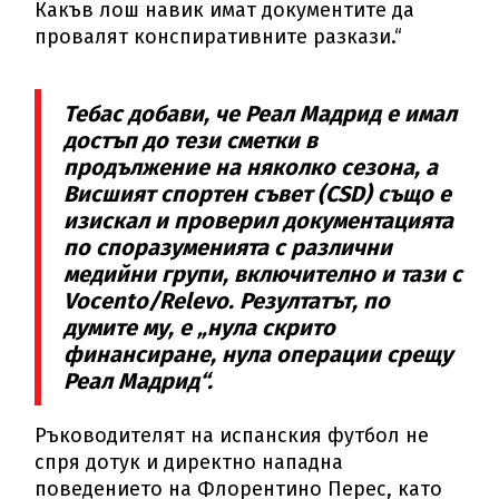
Какъв лош навик имат документите да
провалят конспиративните разкази.“
Тебас добави, че Реал Мадрид е имал
достъп до тези сметки в
продължение на няколко сезона, а
Висшият спортен съвет (CSD) също е
изискал и проверил документацията
по споразуменията с различни
медийни групи, включително и тази с
Vocento/Relevo. Резултатът, по
думите му, е „нула скрито
финансиране, нула операции срещу
Реал Мадрид“.
Ръководителят на испанския футбол не
спря дотук и директно нападна
поведението на Флорентино Перес, като