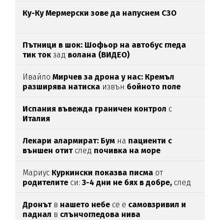
Ку-Ку Мермерски зове да напуснем СЗО
Пътници в шок: Шофьор на автобус гледа
тик ток
зад
волана (ВИДЕО)
Ивайло
Мирчев за дрона у нас: Кремъл
разширява натиска
извън
бойното поле
Испания въвежда граничен контрол
с
Италия
Лекари алармират: Бум
на
пациенти с
външен отит
след
почивка на море
Мариус
Куркински показва писма
от
родителите
си:
3-4 дни не бях в добре,
след
като ги
прочетох
Дронът
в
нашето небе
се е
самовзривил и
паднал
в
слънчогледова нива