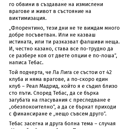
го обвини в създаване на измислени
врагове и живот в състояние на
виктимизация.
„Флорентино, тези дни не те виждам много
добре посъветван. Или не казваш
истината, или ти разказват фалшиви неща.
И, честно казано, става все по-трудно да
се разбере коя от двете опции е по-лоша“,
написа Тебас.
Той подчерта, че Ла Лига се състои от 42
клуба и няма врагове, а по-скоро един
клуб – Реал Мадрид, който я е съдил близо
сто пъти. Според Тебас, да се бърка
загубата на гласувания с преследване е
„обезпокоително“, а да се бъркат приходи
с финансиране е „нещо съвсем друго“.
Тебас засегна и друга болна тема – случая