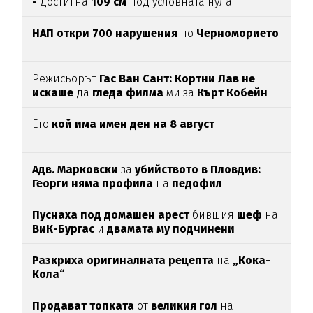
-
достигна
109 см
под условната нула
НАП откри 700 нарушения
по
Черноморието
Режисьорът
Гас Ван Сант: Кортни Лав не
искаше
да
гледа филма
ми за
Кърт Кобейн
Ето
кой има имен ден на 8 август
Адв. Марковски
за
убийството в Пловдив:
Георги няма профила
на
педофил
Пуснаха под домашен арест
бившия
шеф
на
ВиК-Бургас
и
двамата му подчинени
Разкриха оригиналната рецепта
на
„Кока-
Кола“
Продават топката
от
великия гол
на