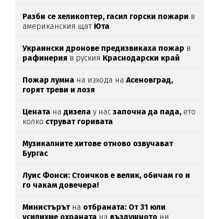
Разби се хеликоптер,
гасил горски пожари
в
американския щат
Юта
Украински дронове предизвикаха пожар
в
рафинерия
в руския
Краснодарски край
Пожар лумна
на изхода на
Асеновград,
горят треви и лозя
Цената
на
дизела
у нас
започна да пада,
ето
колко
струват горивата
Музикалните хитове отново озвучават
Бургас
Луис Фонси: Стоичков е велик, обичам го и
го чакам довечера!
Министърът
на
отбраната: От 31 юли
усилихме охраната
на
въздушното
ни