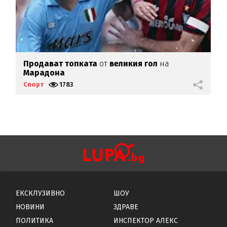
Продават топката
от
великия гол
на
Ф
Марадона
с
Спорт
1783
С
ЕКСКЛУЗИВНО
ШОУ
НОВИНИ
ЗДРАВЕ
ПОЛИТИКА
ИНСПЕКТОР АЛЕКС