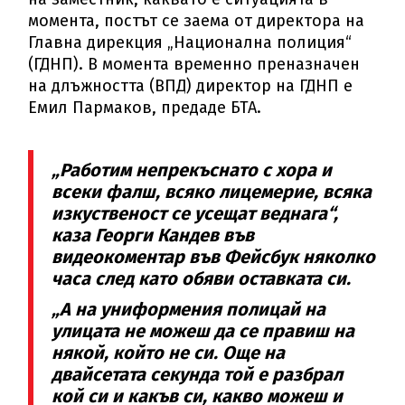
момента, постът се заема от директора на
Главна дирекция „Национална полиция“
(ГДНП). В момента временно преназначен
на длъжността (ВПД) директор на ГДНП е
Емил Пармаков, предаде БТА.
„Работим непрекъснато с хора и
всеки фалш, всяко лицемерие, всяка
изкуственост се усещат веднага“,
каза Георги Кандев във
видеокоментар във Фейсбук няколко
часа след като обяви оставката си.
„А на униформения полицай на
улицата не можеш да се правиш на
някой, който не си. Още на
двайсетата секунда той е разбрал
кой си и какъв си, какво можеш и