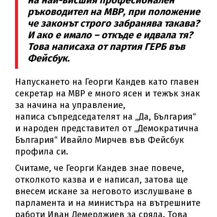
на най-висшия професионален
ръководител на МВР, при положение
че законът строго забранява такава?
И ако е имало – откъде е идвала тя?
Това написаха от партия ГЕРБ във
Фейсбук.
Напускането на Георги Кандев като главен
секретар на МВР е много ясен и тежък знак
за начина на управление,
написа съпредседателят на „Да, България“
и народен представител от „Демократична
България“ Ивайло Мирчев във Фейсбук
профила си.
Считаме, че Георги Кандев знае повече,
отколкото казва и е написал, затова ще
внесем искане за неговото изслушване в
парламента и на министъра на вътрешните
работи Иван Демерджиев за сряда. Това