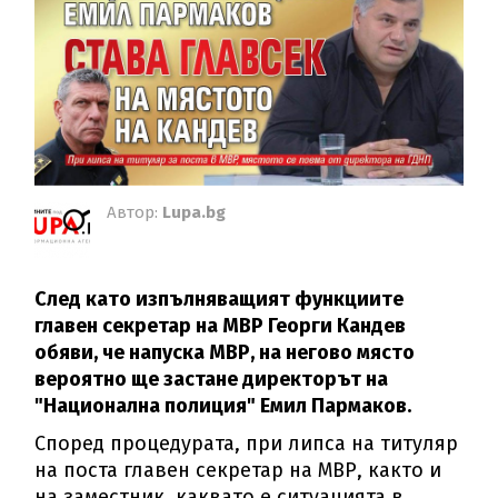
Автор:
Lupa.bg
След като изпълняващият функциите
главен секретар на МВР Георги Кандев
обяви, че напуска МВР, на негово място
вероятно ще застане директорът на
"Национална полиция" Емил Пармаков.
Според процедурата, при липса на титуляр
на поста главен секретар на МВР, както и
на заместник, каквато е ситуацията в