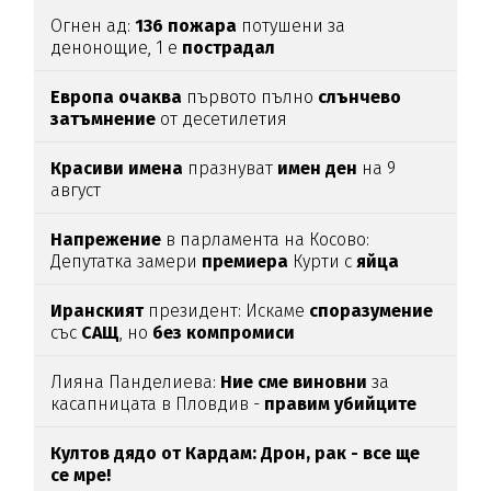
Огнен ад:
136
пожара
потушени за
денонощие, 1 е
пострадал
Европа
очаква
първото пълно
слънчево
затъмнение
от десетилетия
Красиви
имена
празнуват
имен
ден
на 9
август
Напрежение
в парламента на Косово:
Депутатка замери
премиера
Курти с
яйца
Иранският
президент: Искаме
споразумение
със
САЩ
, но
без
компромиси
Лияна Панделиева:
Ние сме виновни
за
касапницата в Пловдив -
правим убийците
медийни звезди!
Култов дядо от Кардам: Дрон, рак - все ще
се мре!