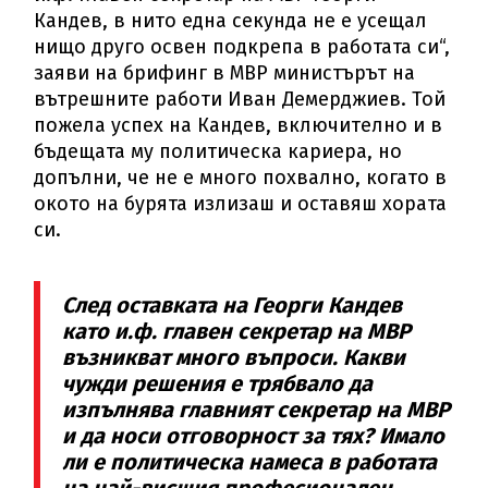
Кандев, в нито една секунда не е усещал
нищо друго освен подкрепа в работата си“,
заяви на брифинг в МВР министърът на
вътрешните работи Иван Демерджиев. Той
пожела успех на Кандев, включително и в
бъдещата му политическа кариера, но
допълни, че не е много похвално, когато в
окото на бурята излизаш и оставяш хората
си.
След оставката на Георги Кандев
като и.ф. главен секретар на МВР
възникват много въпроси. Какви
чужди решения е трябвало да
изпълнява главният секретар на МВР
и да носи отговорност за тях? Имало
ли е политическа намеса в работата