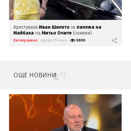
Арестуваха
Иван Шилето
за
палежа на
Майбаха
на
Митьо Очите
(снимки)
Ексклузивно
преди 15 часа
9890
ОЩЕ НОВИНИ