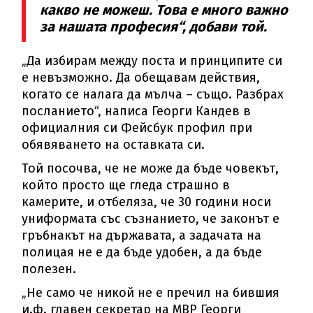
какво не можеш. Това е много важно
за нашата професия“, добави той.
„Да избирам между поста и принципите си
е невъзможно. Да обещавам действия,
когато се налага да мълча – също. Разбрах
посланието“, написа Георги Кандев в
официалния си Фейсбук профил при
обявяването на оставката си.
Той посочва, че не може да бъде човекът,
който просто ще гледа страшно в
камерите, и отбеляза, че 30 години носи
униформата със съзнанието, че законът е
гръбнакът на държавата, а задачата на
полицая не е да бъде удобен, а да бъде
полезен.
„Не само че никой не е пречил на бившия
и.ф. главен секретар на МВР Георги