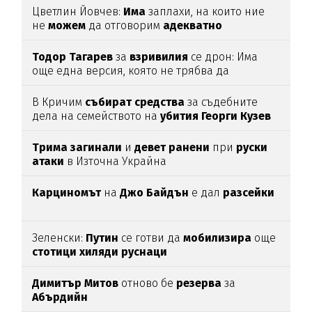
Цветлин Йовчев:
Има
заплахи, на които ние
не
можем
да отговорим
адекватно
Тодор
Тагарев
за
взривилия
се дрон: Има
още една версия, която не трябва да
изключваме
В Кричим
събират
средства
за съдебните
дела на семейството на
убития
Георги
Кузев
Трима
загинали
и
девет
ранени
при
руски
атаки
в Източна Украйна
Карциномът
на
Джо
Байдън
е дал
разсейки
Зеленски:
Путин
се готви да
мобилизира
още
стотици
хиляди
руснаци
Димитър
Митов
отново бе
резерва
за
Абърдийн