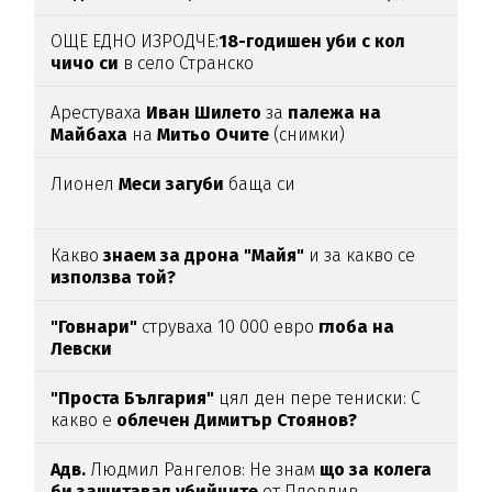
(ВИДЕО)
ОЩЕ ЕДНО ИЗРОДЧЕ:
18-годишен уби с кол
чичо си
в село Странско
Арестуваха
Иван Шилето
за
палежа на
Майбаха
на
Митьо Очите
(снимки)
Лионел
Меси загуби
баща си
Какво
знаем за дрона "Майя"
и за какво се
използва той?
"Говнари"
струваха 10 000 евро
глоба на
Левски
"Проста България"
цял ден пере тениски: С
какво е
облечен Димитър Стоянов?
Адв.
Людмил Рангелов: Не знам
що за колега
би защитавал убийците
от Пловдив