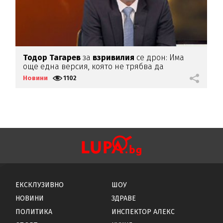
Тодор
Тагарев
за
взривилия
се дрон: Има
В
още една версия, която не трябва да
д
изключваме
Новини
1102
Н
ЕКСКЛУЗИВНО
ШОУ
НОВИНИ
ЗДРАВЕ
ПОЛИТИКА
ИНСПЕКТОР АЛЕКС