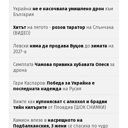
Украйна
не е насочвала умишлено дрон
към
България
Хитът
на лятото -
розов таратор
на Слънчака
(ВИДЕО)
Левски
няма да продава Вуцов
до
зимата
на
2027-а
Семплата
Чамова привика хубавата Олеся
за
дрона
Гари Каспаров:
Победа за Украйна е
последната надежда
на Русия
Вижте как
купонясват с алкохол и брадви
тийн килърите
от Пловдив (ШОК СНИМКИ)
Камион влезе в
насрещното на
Подбалканския, 3 жени
се спасиха по чудо