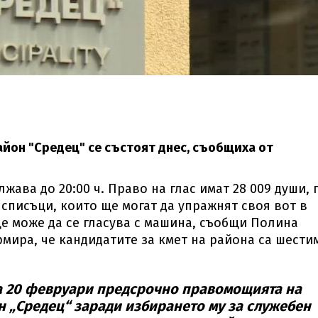
айон "Средец" се състоят днес, съобщиха от
лжава до 20:00 ч. Право на глас имат 28 009 души, 
списъци, които ще могат да упражнят своя вот в
ще може да се гласува с машина, съобщи Полина
мира, че кандидатите за кмет на района са шести
а 20 февруари предсрочно правомощията на
н „Средец“ заради избирането му за служебен