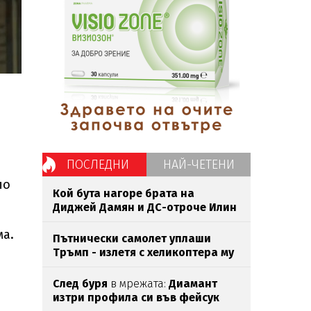
ПОСЛЕДНИ
НАЙ-ЧЕТЕНИ
по
Кой бута нагоре брата на
Диджей Дамян и ДС-отроче Илин
Савов?
ма.
Пътнически самолет уплаши
Тръмп - излетя с хеликоптера му
След буря
в мрежата:
Диамант
изтри профила си във фейсук