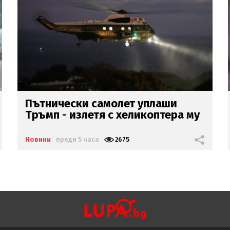
След буря
в мрежата:
Диамант
изтри профила си във фейсук
Новини
преди 5 часа
6035