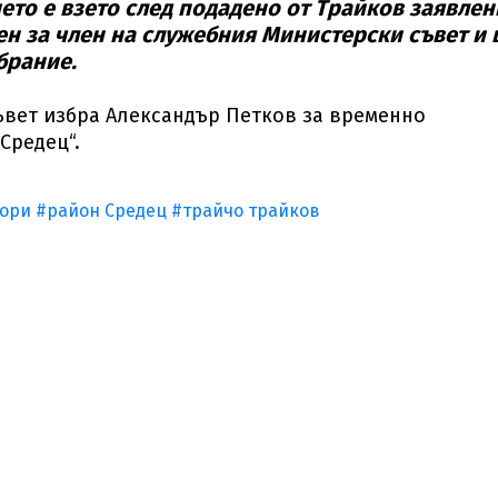
ето е взето след подадено от Трайков заявлен
жен за член на служебния Министерски съвет и
брание.
ъвет избра Александър Петков за временно
Средец“.
бори
#район Средец
#трайчо трайков