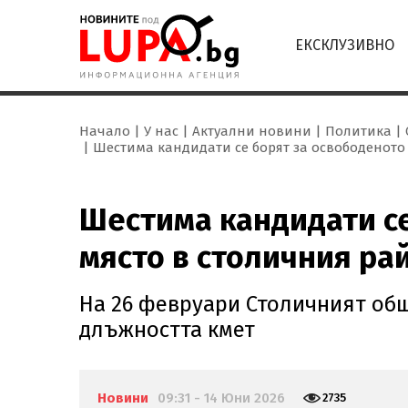
ЕКСКЛУЗИВНО
Начало
У нас
Актуални новини
Политика
Шестима кандидати се борят за освободеното 
Шестима кандидати се
място в столичния ра
На 26 февруари Столичният об
длъжността кмет
Новини
09:31 - 14 Юни 2026
2735