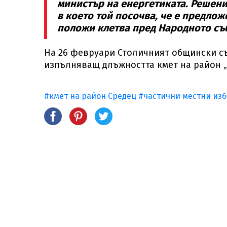
министър на енергетиката. Решени
в което той посочва, че е предло
положи клетва пред Народното съ
На 26 февруари Столичният общински с
изпълняващ длъжността кмет на район „
#кмет на район Средец
#частични местни из