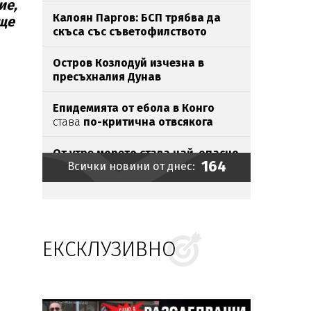
ие,
Калоян Паргов: БСП трябва да
 ще
скъса със съветофилството
Остров Козлодуй изчезна в
пресъхналия Дунав
Епидемията от ебола в Конго
става
по-критична отвсякога
От утре морето става най-опасно
164
Всички новини от днес:
Икономист: Личният фалит не
спасява от ипотека
ЕКСКЛУЗИВНО
Хакери шетали с години
незабелязано
в държавните
мрежи
Хванаха мастит наркобарон у
нас (СНИМКИ)