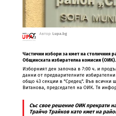
Автор:
Lupa.bg
Частични избори за кмет на столичния р
Общинската избирателна комисия (ОИК).
Изборният ден започва в 7:00 ч. и продъ
данни от предварителните избирателни 
общо 43 секции в "Средец". Във всички 
Витанова, председател на ОИК. Тя инфор
Със свое решение ОИК прекрати н
Трайчо Трайков като кмет на райо