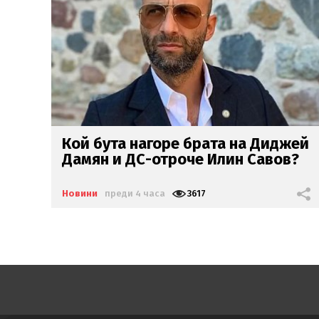
жей
Пътнически самолет уплаши
?
Тръмп - излетя с хеликоптера му
Новини
преди 5 часа
2675