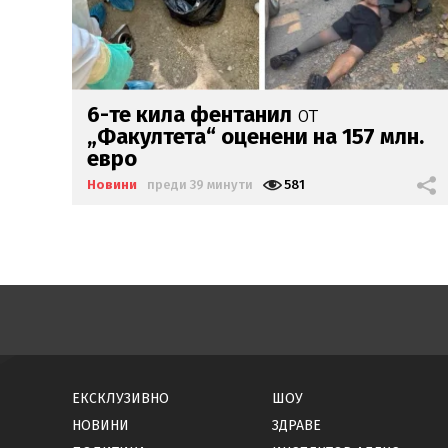
Невиждан глад в Афганистан,
н.
чакат
бум на мигранти
Новини
преди 47 минути
787
ЕКСКЛУЗИВНО
ШОУ
НОВИНИ
ЗДРАВЕ