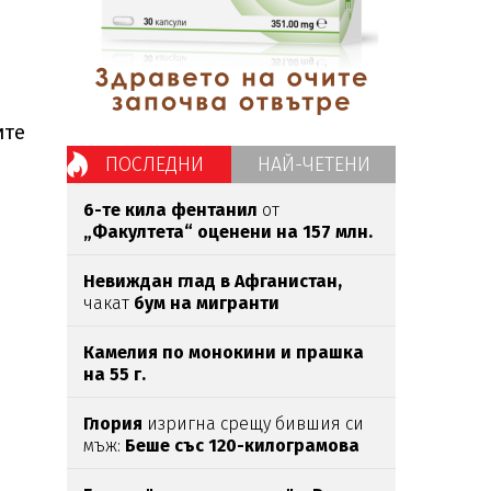
ите
ПОСЛЕДНИ
НАЙ-ЧЕТЕНИ
6-те кила фентанил
от
„Факултета“ оценени на 157 млн.
евро
Невиждан глад в Афганистан,
чакат
бум на мигранти
Камелия по монокини и прашка
на 55 г.
Глория
изригна срещу бившия си
мъж:
Беше със 120-килограмова
жена!
Искаше
бърза печалба...