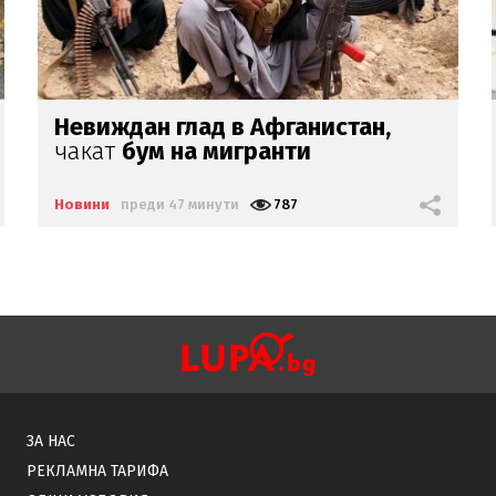
Бум на "черни вдовици" в Русия
Новини
преди 3 часа
2929
ЗА НАС
РЕКЛАМНА ТАРИФА