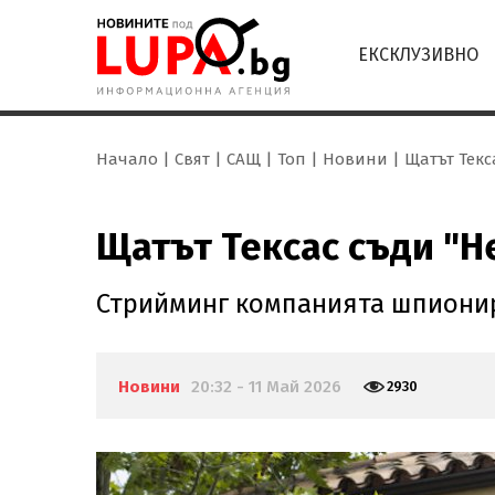
ЕКСКЛУЗИВНО
Начало
Свят
САЩ
Топ
Новини
Щатът Текс
Щатът Тексас съди "Н
Стрийминг компанията шпионир
Новини
20:32 - 11 Май 2026
2930