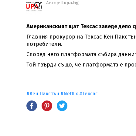
Автор:
Lupa.bg
Американският щат Тексас заведе дело ср
Главния прокурор на Тексас Кен Пакстъ
потребители.
Според него платформата събира даннит
Той твърди също, че платформата е прое
#Кен Пакстън
#Netflix
#Тексас