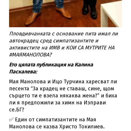
Пловдивчанката с основание пита имал ли
автокрадец сред симпатизантите и
активистите на ИМВ и КОИ СА МУТРИТЕ НА
#МАЯМАНОЛОВА?
Ето цялата публикация на Калина
Паскалева:
Мая Манолова и Ицо Турчина харесват ли
песента “За крадец не ставаш, сине, щом
сърцето ти е взела някаква жена?” и биха
ли я предложили за химн на Изправи
се.БГ?
✅ Един от симпатизантите на Мая
Манолова се казва Христо Токилиев.