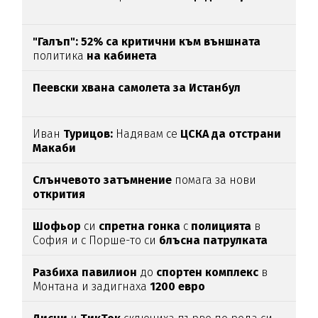
"Галъп": 52% са критични към външната
политика
на кабинета
Пеевски хвана самолета за Истанбул
Иван
Турицов:
Надявам се
ЦСКА да отстрани
Макаби
Слънчевото затъмнение
помага за нови
открития
Шофьор
си
спретна
гонка
с
полицията
в
София и с Порше-то си
блъсна
патрулката
Разбиха
павилион
до
спортен
комплекс
в
Монтана и задигнаха
1200
евро