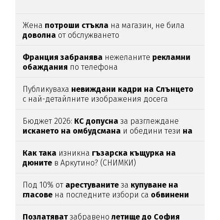
Жена
потроши
стъкла
на магазин, не била
доволна
от обслужването
Франция забранява
нежеланите
рекламни
обаждания
по телефона
Публикуваха
невиждани кадри на Слънцето
с най-детайлните изображения досега
Бюджет 2026:
КС допусна
за разглеждане
искането на омбудсмана
и обедини тези
на
ПП и ГЕРБ
Как така
изникна
гъзарска къщурка на
дюните
в Аркутино? (СНИМКИ)
Под 10% от
арестуваните
за
купуване
на
гласове
на последните избори са
обвинени
Позлатяват
забравено
летище до София