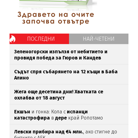
ПОСЛЕДНИ
НАЙ-ЧЕТЕНИ
Зеленогорски изпълзя от небитието и
провидя победа за Гюров и Кандев
Съдът спря събарянето на 12 къщи в Баба
Алино
Жега още десетина дни! Хватката се
охлабва от 18 август
Екшън
и гонка: Кола с
испанци
катастрофира
в
дере
край Ропотамо
Левски прибира над €4 млн.
, ако стигне до
битките с АЕК