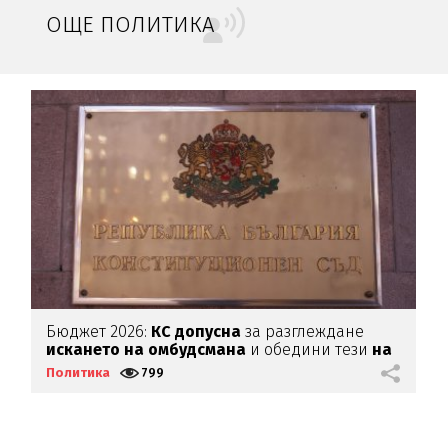
ОЩЕ ПОЛИТИКА
Бюджет 2026:
КС допусна
за разглеждане
П
искането на омбудсмана
и обедини тези
на
ПП и ГЕРБ
Политика
799
П