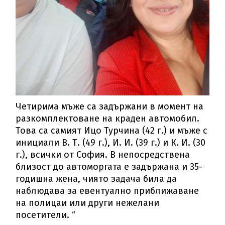
Четирима мъже са задържани в момент на
разкомплектоване на краден автомобил.
Това са самият Ицо Турчина (42 г.) и мъже с
инициали В. Т. (49 г.), И. И. (39 г.) и К. И. (30
г.), всички от София. В непосредствена
близост до автоморгата е задържана и 35-
годишна жена, чиято задача била да
наблюдава за евентуално приближаване
на полицаи или други нежелани
посетители. “