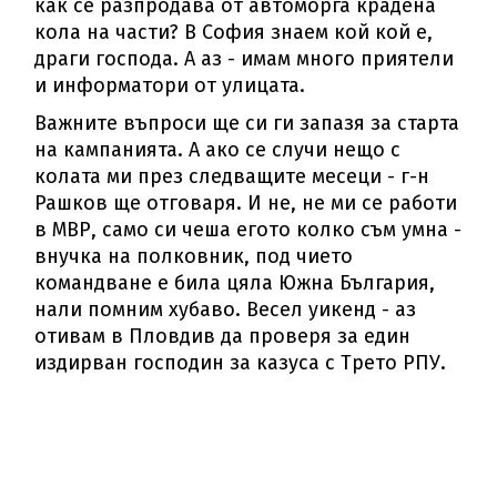
как се разпродава от автоморга крадена
кола на части? В София знаем кой кой е,
драги господа. А аз - имам много приятели
и информатори от улицата.
Важните въпроси ще си ги запазя за старта
на кампанията. А ако се случи нещо с
колата ми през следващите месеци - г-н
Рашков ще отговаря. И не, не ми се работи
в МВР, само си чеша егото колко съм умна -
внучка на полковник, под чието
командване е била цяла Южна България,
нали помним хубаво. Весел уикенд - аз
отивам в Пловдив да проверя за един
издирван господин за казуса с Трето РПУ.