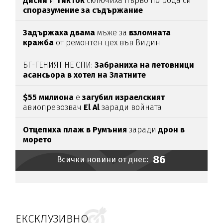
Дисни
и
ТикТок
сключиха първо по рода си
споразумение за съдържание
Задържаха
двама
мъже за
взломната
кражба
от ремонтен цех във Видин
БГ-ГЕНИЯТ НЕ СПИ:
Забраниха на летовници
асансьора в хотел на Златните
$55 милиона
е
загубил израелският
авиопревозвач
El Al
заради войната
Отцепиха плаж в Румъния
заради
дрон в
морето
86
Всички новини от днес:
ЕКСКЛУЗИВНО