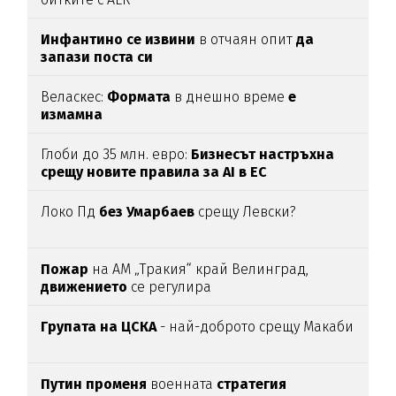
Инфантино се извини
в отчаян опит
да
запази поста си
Веласкес:
Формата
в днешно време
е
измамна
Глоби до 35 млн. евро:
Бизнесът настръхна
срещу новите правила за AI в ЕС
Локо Пд
без Умарбаев
срещу Левски?
Пожар
на АМ „Тракия“ край Велинград,
движението
се регулира
Групата на ЦСКА
- най-доброто срещу Макаби
Путин променя
военната
стратегия