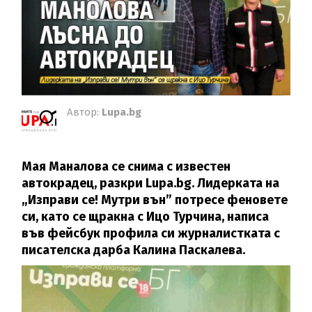
Автор:
Lupa.bg
Мая Маналова се снима с известен
автокрадец, разкри Lupa.bg. Лидерката на
„Изправи се! Мутри вън” потресе феновете
си, като се щракна с Ицо Турчина, написа
във фейсбук профила си журналистката с
писателска дарба Калина Паскалева.