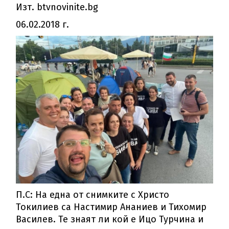
Изт. btvnovinite.bg
06.02.2018 г.
П.С: На една от снимките с Христо
Токилиев са Настимир Ананиев и Тихомир
Василев. Те знаят ли кой е Ицо Турчина и