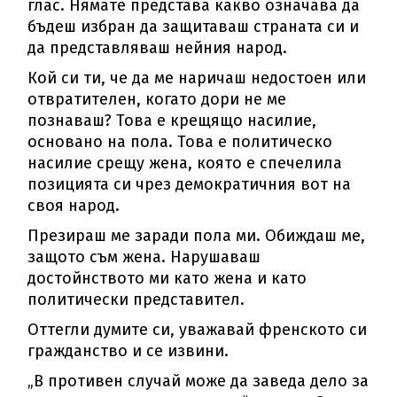
глас. Нямате представа какво означава да
бъдеш избран да защитаваш страната си и
да представляваш нейния народ.
Кой си ти, че да ме наричаш недостоен или
отвратителен, когато дори не ме
познаваш? Това е крещящо насилие,
основано на пола. Това е политическо
насилие срещу жена, която е спечелила
позицията си чрез демократичния вот на
своя народ.
Презираш ме заради пола ми. Обиждаш ме,
защото съм жена. Нарушаваш
достойнството ми като жена и като
политически представител.
Оттегли думите си, уважавай френското си
гражданство и се извини.
„В противен случай може да заведа дело за