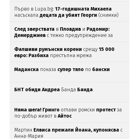
Първо в Lupa.bg:
17-годишната Михаела
насъскала
децата да убият Георги
(снимки)
След зверствата
в
Пловдив
и
Радомир:
Демерджиев
с тежко предупреждение за
децата
Фалшиви румънски корени
срещу
15 000
евро: Разбиха
престъпна мрежа
Маданска
показа
супер тяло
по
бански
БНТ обиди Андреа
Банда
Банда
Няма шега! Гринго
оглави ромски
протест
за
по-добър живот в
Айтос
Мартин
Елвиса прежали Йоана, купонясва
с
Анна-Мария