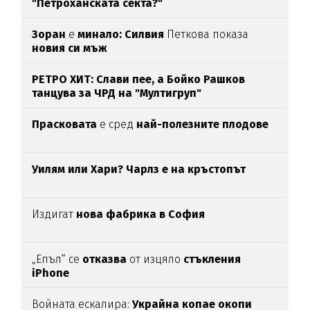
"Петроханската секта?"
Зоран
е
минало: Силвия
Петкова показа
новия си мъж
РЕТРО ХИТ: Слави пее, а Бойко Рашков
танцува за ЧРД на "Мултигруп"
Прасковата
е сред
най-полезните плодове
Уилям или Хари? Чарлз е на кръстопът
Издигат
нова фабрика в София
„Епъл“ се
отказва
от изцяло
стъкления
iPhone
Войната ескалира:
Украйна копае окопи