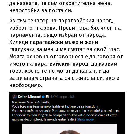
да казвате, че съм отвратителна жена,
недостойна за поста си.
Аз съм сенатор на парагвайския народ,
избран от народа. Преди това бях член на
парламента, също избран от народа.
Хиляди парагвайски мъже и жени
гласуваха за мен и ме смятат за свой глас.
Моята основна отговорност е да говоря от
името на парагвайския народ, да казвам
това, което те не могат да кажат, и да
защитавам страната си с живота си, ако е
необходимо.