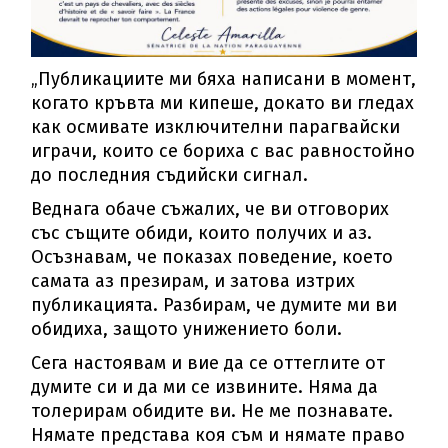
„Публикациите ми бяха написани в момент,
когато кръвта ми кипеше, докато ви гледах
как осмивате изключителни парагвайски
играчи, които се бориха с вас равностойно
до последния съдийски сигнал.
Веднага обаче съжалих, че ви отговорих
със същите обиди, които получих и аз.
Осъзнавам, че показах поведение, което
самата аз презирам, и затова изтрих
публикацията. Разбирам, че думите ми ви
обидиха, защото унижението боли.
Сега настоявам и вие да се оттеглите от
думите си и да ми се извините. Няма да
толерирам обидите ви. Не ме познавате.
Нямате представа коя съм и нямате право