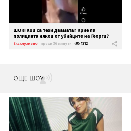
ШОК! Кои са тези двамата? Крие ли
полицията някои от убийците на Георги?
Ексклузивно
преди 36 минути
1312
ОЩЕ ШОУ