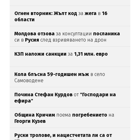
Огнен вторник: Жълт код
за
жега
в
16
области
Молдова отзова
за консултации
посланика
си в
Русия
след взривяването на дрон
КЗП наложи санкции
за
1,31 млн. евро
Кола блъсна 59-годишен мъж
в село
Самоводене
Почина Стефан Курдов
от
"Господари на
ефира"
Община Кричим
поема
погребението
на
Георги Кузев
Руски тролове, и нацистчетата ли са от