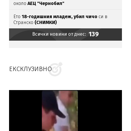
около
АЕЦ "Чернобил"
Ето
18-годишния младеж, убил чичо
си в
Странско
(СНИМКИ)
139
Всички новини от днес:
ЕКСКЛУЗИВНО