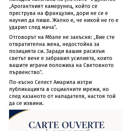
„Арогантният камерунец, който се
преструва на французин, дори не се е
научил да пише. Жалко е, че никой не го е
ударил след мача“.
Отговорът на Мбапе не закъсня: „Вие сте
отвратителна жена, недостойна за
позицията си. Заради вашия расизъм
светът вече е забравил усилията, които
вашите играчи положиха на Световното
първенство“.
По-късно Селест Амарила изтри
публикацията в социалните мрежи, но
след казаното от нападателя, настоя той
да се извини.