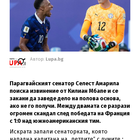
Автор:
Lupa.bg
Парагвайският сенатор Селест Амарила
поиска извинение от Килиан Мбапе и се
закани да заведе дело на полова основа,
ако не го получи. Между двамата се разрази
огромен скандал след победата на Франция
с 1:0 над южноамериканския тим.
Искрата запали сенаторката, която
нападна капитана на „петлите“ с думите.: