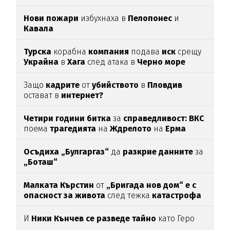
Нови пожари
избухнаха в
Пелопонес
и
Кавала
Турска
корабна
компания
подава
иск
срещу
Украйна
в
Хага
след атака в
Черно море
Защо
кадрите
от
убийството
в
Пловдив
остават в
интернет?
Четири години битка
за
справедливост: ВКС
поема
трагедията
на
Ждрелото
на
Ерма
Осъдиха „Булгаргаз“
да
разкрие данните
за
„Боташ“
Малката Кърстин
от
„Бригада нов дом“ е с
опасност за живота
след тежка
катастрофа
И
Ники Кънчев се разведе тайно
като Геро