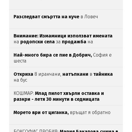
Разследват смъртта на куче
в Ловеч
Внимание:
Измамници използват имената
на
родопски села
за
продажба
на
„
чудодейни“ мехлеми
Най-много бира се пие в Добрич,
София е
шеста
Откриха
8 иракчани,
натъпкани
в
тайника
на бус
КОШМАР:
Млад пилот хвърли оставка и
разкри - летя 30 минути в седмицата
Морето ври от циганка,
връщат я обратно
БОКСОФИС ПРОБИВ:
Мария Бакалова снима в