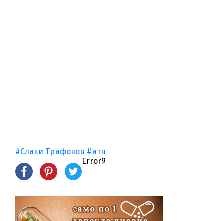
#Слави Трифонов
#итн
Error9