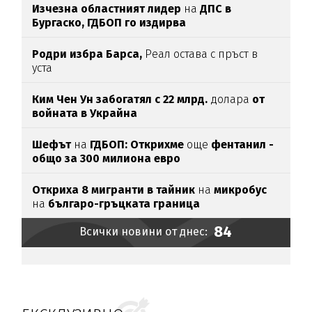
Изчезна областният лидер
на
ДПС в
Бургаско,
ГДБОП го издирва
Родри избра Барса,
Реал остава с пръст в
уста
Ким Чен Ун забогатял с 22 млрд.
долара
от
войната в Украйна
Шефът
на
ГДБОП: Открихме
още
фентанил -
общо за 3
00 милиона евро
Откриха 8 мигранти в тайник
на
микробус
на
българо-гръцката граница
84
Всички новини от днес: