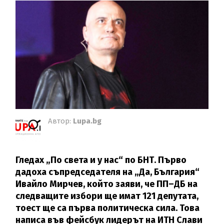
Автор:
Lupa.bg
Гледах „По света и у нас“ по БНТ. Първо
дадоха съпредседателя на „Да, България“
Ивайло Мирчев, който заяви, че ПП–ДБ на
следващите избори ще имат 121 депутата,
тоест ще са първа политическа сила. Това
написа във фейсбук лидерът на ИТН Слави