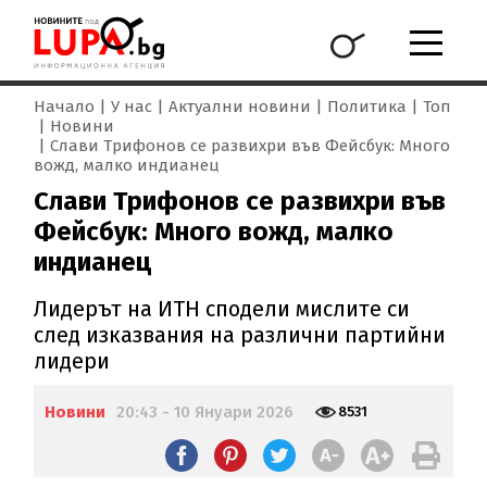
Начало
У нас
Актуални новини
Политика
Топ
Новини
Слави Трифонов се развихри във Фейсбук: Много
вожд, малко индианец
Слави Трифонов се развихри във
Фейсбук: Много вожд, малко
индианец
Лидерът на ИТН сподели мислите си
след изказвания на различни партийни
лидери
Новини
20:43 - 10 Януари 2026
8531