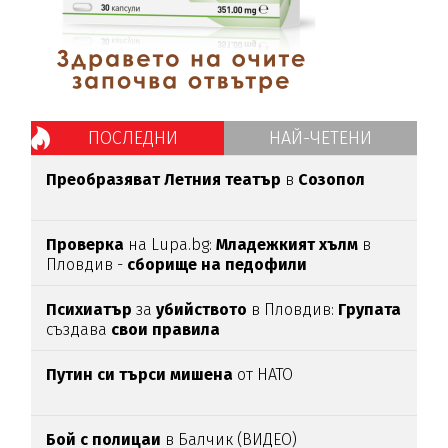
ПОСЛЕДНИ
НАЙ-ЧЕТЕНИ
Преобразяват Летния театър
в
Созопол
Проверка
на Lupa.bg:
Младежкият хълм
в
Пловдив -
сборище на педофили
Психиатър
за
убийството
в Пловдив:
Групата
създава
свои
правила
Путин си търси мишена
от НАТО
Бой с полицаи
в Балчик (ВИДЕО)