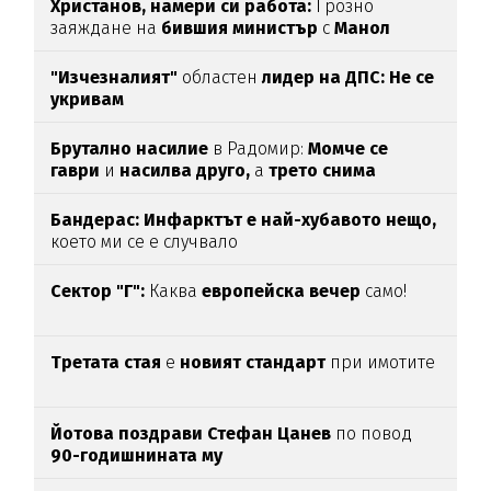
Христанов, намери си работа:
Грозно
заяждане на
бившия министър
с
Манол
Глишев
ядоса мрежата
"Изчезналият"
областен
лидер на ДПС: Не се
укривам
Брутално насилие
в Радомир:
Момче се
гаври
и
насилва друго,
а
трето снима
Бандерас: Инфарктът е най-хубавото нещо,
което ми се е случвало
Сектор "Г":
Каква
европейска вечер
само!
Третата стая
е
новият стандарт
при имотите
Йотова поздрави Стефан Цанев
по повод
90-годишнината му