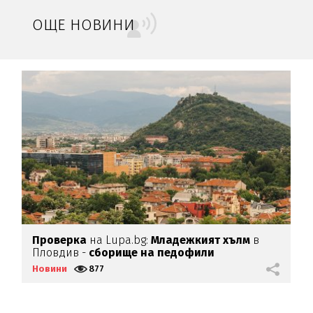
ОЩЕ НОВИНИ
Проверка
на Lupa.bg:
Младежкият хълм
в
П
Пловдив -
сборище на педофили
с
Новини
877
Н