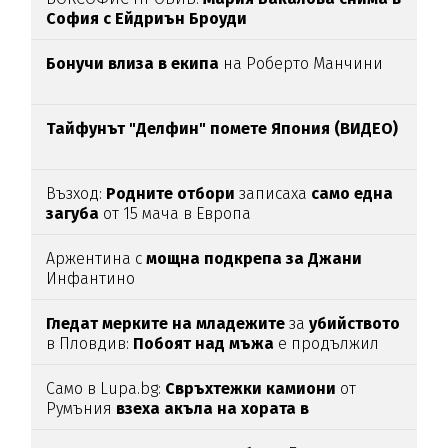
София с Ейдриън Броуди
Бонучи влиза в екипа
на Роберто Манчини
Тайфунът "Делфин" помете Япония (ВИДЕО)
Възход:
Родните отбори
записаха
само една
загуба
от 15 мача в Европа
Аржентина с
мощна подкрепа за Джани
Инфантино
Гледат мерките на младежите
за
убийството
в Пловдив:
Побоят над мъжа
е продължил
над час
(СНИМКИ)
Само в Lupa.bg:
Свръхтежки камиони
от
Румъния
взеха акъла на хората в
Ботевградско
(СНИМКИ)