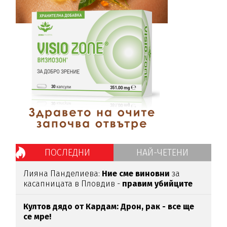
ПОСЛЕДНИ
НАЙ-ЧЕТЕНИ
Лияна Панделиева:
Ние сме виновни
за
касапницата в Пловдив -
правим убийците
медийни звезди!
Култов дядо от Кардам: Дрон, рак - все ще
се мре!