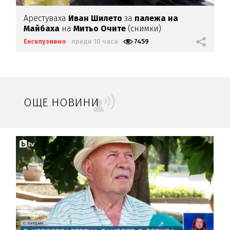
Арестуваха
Иван Шилето
за
палежа на
Майбаха
на
Митьо Очите
(снимки)
Ексклузивно
преди 10 часа
7459
ОЩЕ НОВИНИ