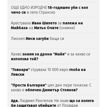
(ВИДЕО)
ОЩЕ ЕДНО ИЗРОДЧЕ:
18-годишен уби с кол
чичо си
в село Странско
Арестуваха
Иван Шилето
за
палежа на
Майбаха
на
Митьо Очите
(снимки)
Лионел
Меси загуби
баща си
Какво
знаем за дрона "Майя"
и за какво се
използва той?
"Говнари"
струваха 10 000 евро
глоба на
Левски
"Проста България"
цял ден пере тениски: С
какво е
облечен Димитър Стоянов?
Адв.
Людмил Рангелов: Не знам
що за колега
би защитавал убийците
от Пловдив