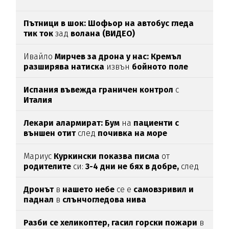
Пътници в шок: Шофьор на автобус гледа
тик ток
зад
волана (ВИДЕО)
Ивайло
Мирчев за дрона у нас: Кремъл
разширява натиска
извън
бойното поле
Испания въвежда граничен контрол
с
Италия
Лекари алармират: Бум
на
пациенти с
външен отит
след
почивка на море
Мариус
Куркински показва писма
от
родителите
си:
3-4 дни не бях в добре,
след
като ги
прочетох
Дронът
в
нашето небе
се е
самовзривил и
паднал
в
слънчогледова нива
Разби се хеликоптер,
гасил горски пожари
в