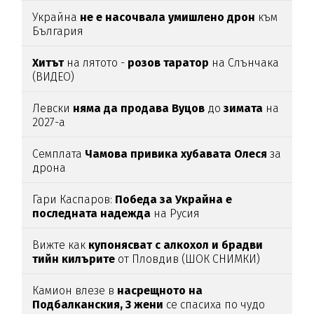
Украйна
не е насочвала умишлено дрон
към
България
Хитът
на лятото -
розов таратор
на Слънчака
(ВИДЕО)
Левски
няма да продава Вуцов
до
зимата
на
2027-а
Семплата
Чамова привика хубавата Олеся
за
дрона
Гари Каспаров:
Победа за Украйна е
последната надежда
на Русия
Вижте как
купонясват с алкохол и брадви
тийн килърите
от Пловдив (ШОК СНИМКИ)
Камион влезе в
насрещното на
Подбалканския, 3 жени
се спасиха по чудо