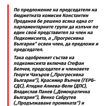
По предложение на председателя на
бюджетната комисия Константин
Проданов бе решено всяка една от
парламентарните групи да излъчи по
един свой представител за член на
Подкомисията, а „Прогресивна
България“ освен член, да предложи и
председател.
Така одобреният състав на
подкомисията включва Стефан
Белчев, председател и членовете
Георги Чакъров („Прогресивна
България“), Красимир Вълчев (ГЕРБ-
СДС), Атидже Алиева-Вели (ДПС),
Владислав Панев („Демократична
България“), Венко Сабрутев
(„Продължаване промяната“) и