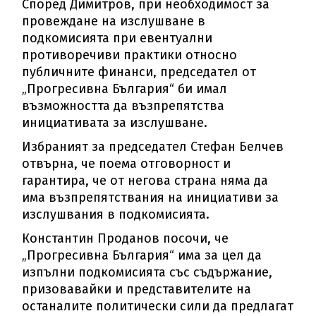
Според Димитров, при необходимост за
провеждане на изслушване в
подкомисията при евентуални
противоречиви практики относно
публичните финанси, председател от
„Прогресивна България“ би имал
възможността да възпрепятства
инициативата за изслушване.
Избраният за председател Стефан Белчев
отвърна, че поема отговорност и
гарантира, че от негова страна няма да
има възпрепятствания на инициативи за
изслушвания в подкомисията.
Константин Проданов посочи, че
„Прогресивна България“ има за цел да
изпълни подкомисията със съдържание,
призовавайки и представителите на
останалите политически сили да предлагат