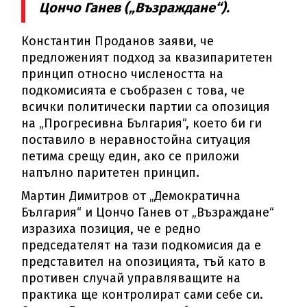
Цончо Ганев („Възраждане“).
Константин Проданов заяви, че
предложеният подход за квазипаритетен
принцип относно числеността на
подкомисията е съобразен с това, че
всички политически партии са опозиция
на „Прогресивна България“, което би ги
поставило в неравностойна ситуация
петима срещу един, ако се приложи
напълно паритетен принцип.
Мартин Димитров от „Демократична
България“ и Цончо Ганев от „Възраждане“
изразиха позиция, че е редно
председателят на тази подкомисия да е
представител на опозицията, тъй като в
противен случай управляващите на
практика ще контролират сами себе си.