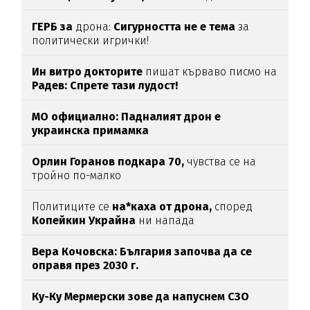
ГЕРБ за
дрона:
Сигурността не е тема
за
политически игрички!
Ин витро докторите
пишат кърваво писмо на
Радев: Спрете тази лудост!
МО официално: Падналият дрон е
украинска примамка
Орлин Горанов подкара 70,
чувства се на
тройно по-малко
Политиците се
на*каха от дрона,
според
Копейкин Украйна
ни напада
Вера Кочовска: България започва да се
оправя през 2030 г.
Ку-Ку Мермерски зове да напуснем СЗО