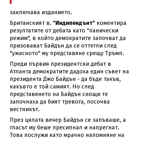
заключава изданието.
Британският в.
"Индипендънт"
коментира
резултатите от дебата като "панически
режим", в който демократите започват да
призовават Байдън да се оттегли след
"ужасното" му представяне срещу Тръмп.
Преди първия президентски дебат в
Атланта демократите дадоха един съвет на
президента Джо Байдън - да бъде такъв,
какъвто е той самият. Но след
представянето на Байдън снощи те
започнаха да бият тревога, посочва
вестникът.
През цялата вечер Байдън се запъваше, а
гласът му беше пресипнал и напрегнат.
Това послужи като мрачно напомняне на