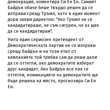
демокрация, коментира Си Ен Ен. Самият
Байдън обаче беше твърдо решен да се
изправи срещу Тръмп, като в един момент
дори заяви директно: "Ако Тръмп не се
кандидатираше, не съм сигурен, че аз щях
да се кандидатирам".
Нито един сериозен претендент от
Демократическата партия не се изправи
срещу Байдън и на този етап от
кампанията той трябва сам да реши дали
да се оттегли, ако демократите изберат
друг кандидат. Ако Байдън все пак се
оттегли, номинацията на демократите ще
бъде решена на място, прогнозира Си Ен
Ен.