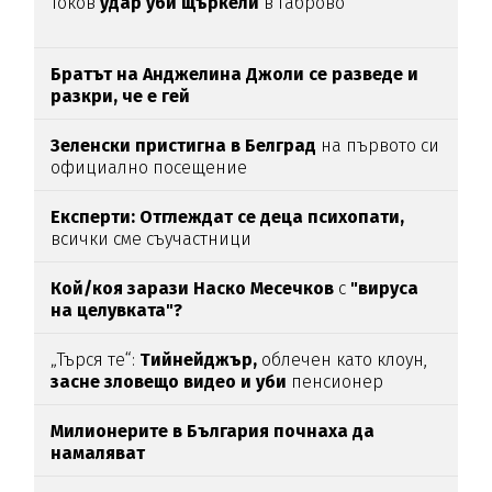
Токов
удар уби щъркели
в Габрово
Братът на Анджелина Джоли се разведе и
разкри, че е гей
Зеленски пристигна в Белград
на първото си
официално посещение
Експерти: Отглеждат се деца психопати,
всички сме съучастници
Кой/коя зарази
Наско Месечков
с
"вируса
на целувката"?
„Търся те“:
Тийнейджър,
облечен като клоун,
засне зловещо видео и уби
пенсионер
Милионерите в България почнаха да
намаляват