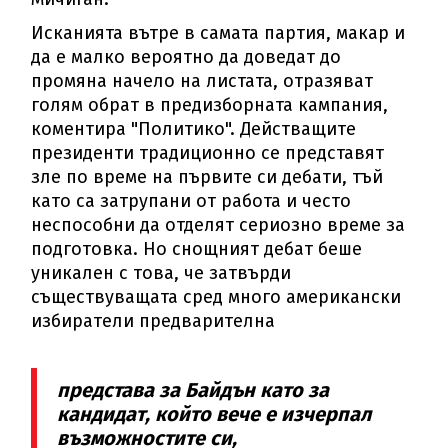
Исканията вътре в самата партия, макар и
да е малко вероятно да доведат до
промяна начело на листата, отразяват
голям обрат в предизборната кампания,
коментира "Политико". Действащите
президенти традиционно се представят
зле по време на първите си дебати, тъй
като са затрупани от работа и често
неспособни да отделят сериозно време за
подготовка. Но снощният дебат беше
уникален с това, че затвърди
съществуващата сред много американски
избиратели предварителна
представа за Байдън като за
кандидат, който вече е изчерпал
възможностите си,