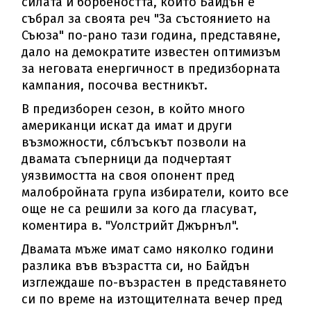
силата и борбеността, които Байдън е
събрал за своята реч "За състоянието на
Съюза" по-рано тази година, представяне,
дало на демократите известен оптимизъм
за неговата енергичност в предизборната
кампания, посочва вестникът.
В предизборен сезон, в който много
американци искат да имат и други
възможности, сблъсъкът позволи на
двамата съперници да подчертаят
уязвимостта на своя опонент пред
малобройната група избиратели, които все
още не са решили за кого да гласуват,
коментира в. "Уолстрийт Джърнъл".
Двамата мъже имат само няколко години
разлика във възрастта си, но Байдън
изглеждаше по-възрастен в представянето
си по време на изтощителната вечер пред