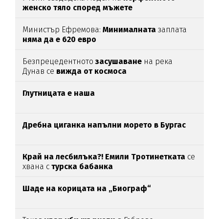
женско тяло според мъжете
Министър Ефремова:
Минималната
заплата
няма да е 620 евро
Безпрецедентното
засушаване
на река
Дунав се
вижда от космоса
Глутницата е наша
Дребна циганка напълни морето в Бургас
Край на лесбилъка?!
Емили Тротинетката
се
хвана с
турска бабанка
Шаде на корицата на „Биограф“