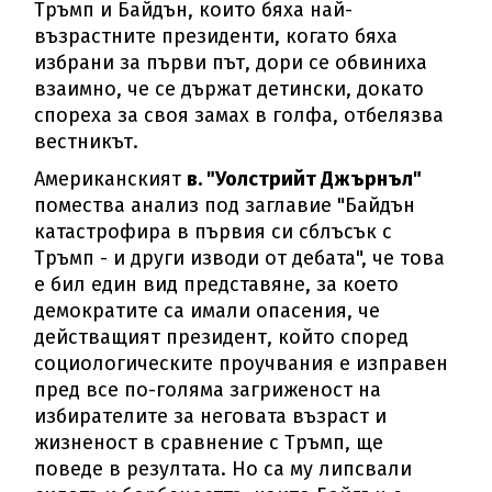
Тръмп и Байдън, които бяха най-
възрастните президенти, когато бяха
избрани за първи път, дори се обвиниха
взаимно, че се държат детински, докато
спореха за своя замах в голфа, отбелязва
вестникът.
Американският
в. "Уолстрийт Джърнъл"
помества анализ под заглавие "Байдън
катастрофира в първия си сблъсък с
Тръмп - и други изводи от дебата", че това
е бил един вид представяне, за което
демократите са имали опасения, че
действащият президент, който според
социологическите проучвания е изправен
пред все по-голяма загриженост на
избирателите за неговата възраст и
жизненост в сравнение с Тръмп, ще
поведе в резултата. Но са му липсвали