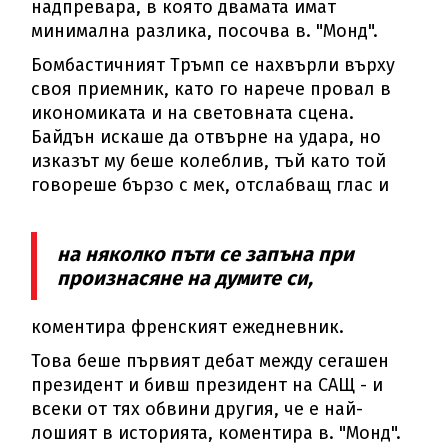
надпревара, в която двамата имат
минимална разлика, посочва в. "Монд".
Бомбастичният Тръмп се нахвърли върху
своя приемник, като го нарече провал в
икономиката и на световната сцена.
Байдън искаше да отвърне на удара, но
изказът му беше колеблив, тъй като той
говореше бързо с мек, отслабващ глас и
на няколко пъти се запъна при
произнасяне на думите си,
коментира френският ежедневник.
Това беше първият дебат между сегашен
президент и бивш президент на САЩ - и
всеки от тях обвини другия, че е най-
лошият в историята, коментира в. "Монд".