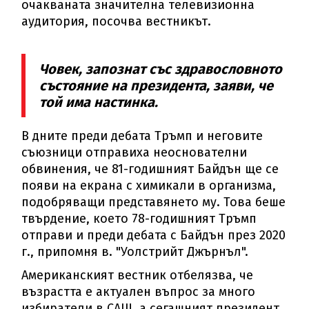
очакваната значителна телевизионна
аудитория, посочва вестникът.
Човек, запознат със здравословното
състояние на президента, заяви, че
той има настинка.
В дните преди дебата Тръмп и неговите
съюзници отправиха неоснователни
обвинения, че 81-годишният Байдън ще се
появи на екрана с химикали в организма,
подобряващи представянето му. Това беше
твърдение, което 78-годишният Тръмп
отправи и преди дебата с Байдън през 2020
г., припомня в. "Уолстрийт Джърнъл".
Американският вестник отбелязва, че
възрастта е актуален въпрос за много
избиратели в САЩ, а сегашният президент