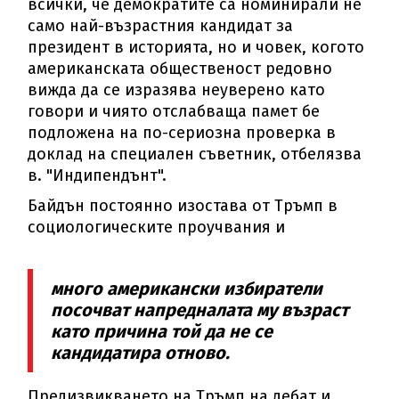
всички, че демократите са номинирали не
само най-възрастния кандидат за
президент в историята, но и човек, когото
американската общественост редовно
вижда да се изразява неуверено като
говори и чиято отслабваща памет бе
подложена на по-сериозна проверка в
доклад на специален съветник, отбелязва
в. "Индипендънт".
Байдън постоянно изостава от Тръмп в
социологическите проучвания и
много американски избиратели
посочват напредналата му възраст
като причина той да не се
кандидатира отново.
Предизвикването на Тръмп на дебат и