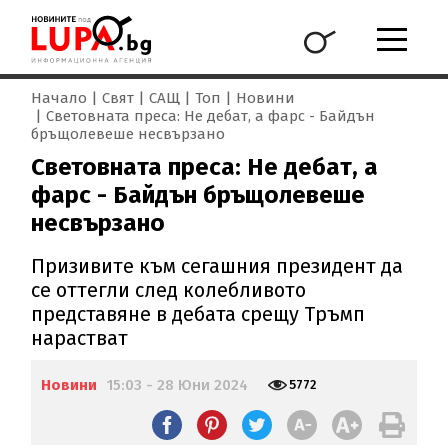
Начало
Свят
САЩ
Топ
Новини
Световната преса: Не дебат, а фарс - Байдън
бръщолевеше несвързано
Световната преса: Не дебат, а
фарс - Байдън бръщолевеше
несвързано
Призивите към сегашния президент да
се оттегли след колебливото
представяне в дебата срещу Тръмп
нарастват
Новини
15:03 - 28 Юни 2024
5772