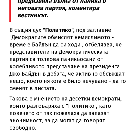
предизвика вълна от паника в
неговата партия, коментира
вестникът.
В същия дух
"Политико",
под заглавие
"Демократите обмислят немислимото -
време е Байдън да си ходи", отбелязва, че
представители на Демократическата
партия са толкова паникьосани от
колебливото представяне на президента
Джо Байдън в дебата, че активно обсъждат
нещо, което някога е било нечувано - да го
сменят в листата.
Такова е мнението на десетки демократи,
които разговаряха с "Политико", като
повечето от тях пожелаха да запазят
анонимност, за да могат да говорят
свободно.