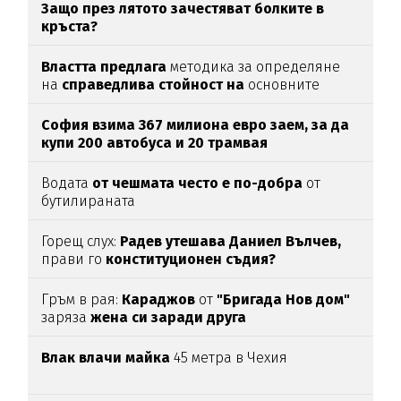
Защо през лятото зачестяват болките в
кръста?
Властта предлага
методика за определяне
на
справедлива стойност на
основните
храни
София взима 367 милиона евро заем, за да
купи 200 автобуса и 20 трамвая
Водата
от чешмата често е по-добра
от
бутилираната
Горещ слух:
Радев утешава Даниел Вълчев,
прави го
конституционен съдия?
Гръм в рая:
Караджов
от
"Бригада Нов дом"
заряза
жена си заради друга
Влак влачи майка
45 метра в Чехия