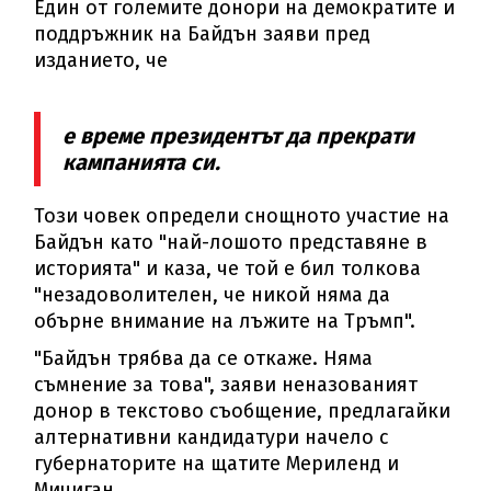
Един от големите донори на демократите и
поддръжник на Байдън заяви пред
изданието, че
е време президентът да прекрати
кампанията си.
Този човек определи снощното участие на
Байдън като "най-лошото представяне в
историята" и каза, че той е бил толкова
"незадоволителен, че никой няма да
обърне внимание на лъжите на Тръмп".
"Байдън трябва да се откаже. Няма
съмнение за това", заяви неназованият
донор в текстово съобщение, предлагайки
алтернативни кандидатури начело с
губернаторите на щатите Мериленд и
Мичиган.