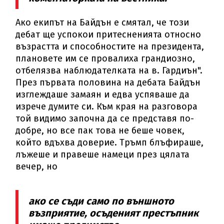
Ако екипът на Байдън е смятал, че този
дебат ще успокои притесненията относно
възрастта и способностите на президента,
плановете им се провалиха грандиозно,
отбелязва наблюдателката на в. Гардиън".
През първата половина на дебата Байдън
изглеждаше замаян и едва успяваше да
изрече думите си. Към края на разговора
той видимо започна да се представя по-
добре, но все пак това не беше човек,
който вдъхва доверие. Тръмп блъфираше,
лъжеше и правеше намеци през цялата
вечер, но
ако се съди само по външното
възприятие, осъденият престъпник