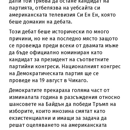
дали той трябва да остане кандидат на
партията, отбелязва на уебсайта си
американската телевизия Си Ен Ен, която
беше домакин на дебата.
Този дебат беше исторически по много
причини, но не на последно място защото
се провежда преди всеки от двамата мъже
да бъде официално номиниран като
кандидат за президент на съответните
партийни конгреси. Националният конгрес
на Демократическата партия ще се
проведе на 19 август в Чикаго.
Демократите прекараха голяма част от
изминалата година в разсъждения относно
шансовете на Байдън да победи Тръмп на
изборите, които мнозина смятат като
екзистенциални и имащи за задача да
решат оцеляването на американската