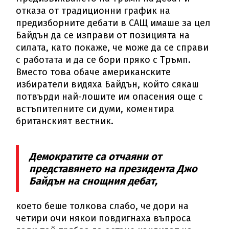
отказа от традиционни график на
предизборните дебати в САЩ имаше за цел
Байдън да се изправи от позицията на
силата, като покаже, че може да се справи
с работата и да се бори пряко с Тръмп.
Вместо това обаче американските
избиратели видяха Байдън, който сякаш
потвърди най-лошите им опасения още с
встъпителните си думи, коментира
британският вестник.
Демократите са отчаяни от
представянето на президента Джо
Байдън на снощния дебат,
което беше толкова слабо, че дори на
четири очи някои повдигнаха въпроса