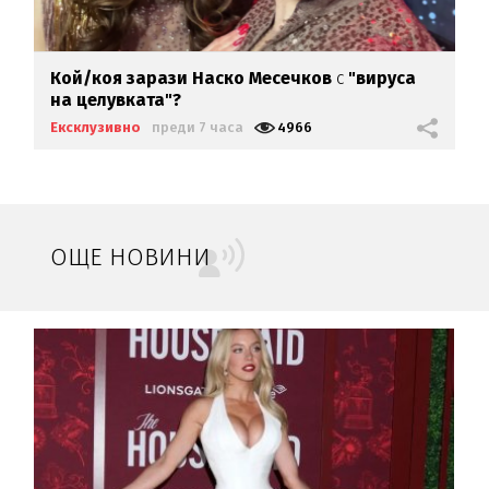
Кой/коя зарази
Наско Месечков
с
"вируса
на целувката"?
Ексклузивно
преди 7 часа
4966
ОЩЕ НОВИНИ