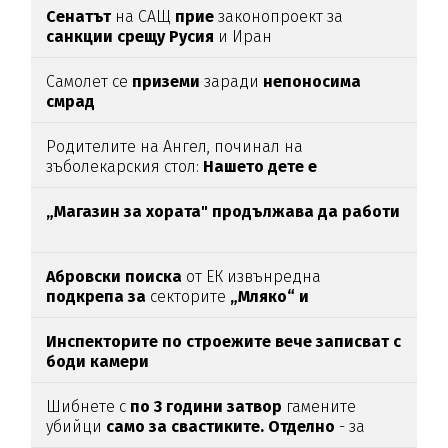
Сенатът
на САЩ
прие
законопроект за
санкции срещу Русия
и Иран
Самолет се
приземи
заради
непоносима
смрад
Родителите на Ангел, починал на
зъболекарския стол:
Нашето дете е
интоксикирано
с препарат, който е
антидотът
на
упойката
„Магазин за хората"
продължава да работи
Абровски поиска
от ЕК извънредна
подкрепа за
секторите
„Мляко“ и
„Свиневъдство“
Инспекторите по строежите вече записват с
боди камери
Шибнете с
по 3 години затвор
гамените
убийци
само за свастиките. Отделно
- за
убийството