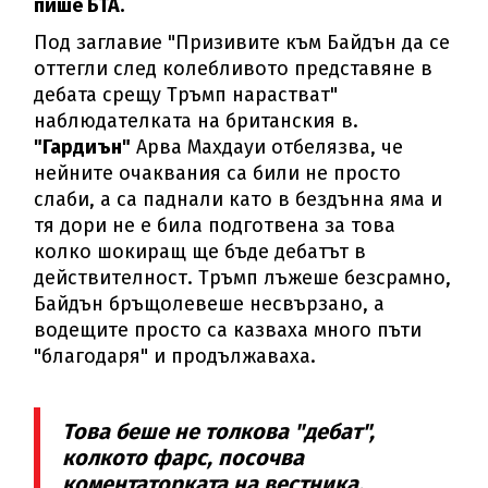
пише БТА.
Под заглавие "Призивите към Байдън да се
оттегли след колебливото представяне в
дебата срещу Тръмп нарастват"
наблюдателката на британския в.
"Гардиън"
Арва Махдауи отбелязва, че
нейните очаквания са били не просто
слаби, а са паднали като в бездънна яма и
тя дори не е била подготвена за това
колко шокиращ ще бъде дебатът в
действителност. Тръмп лъжеше безсрамно,
Байдън бръщолевеше несвързано, а
водещите просто са казваха много пъти
"благодаря" и продължаваха.
Това беше не толкова "дебат",
колкото фарс, посочва
коментаторката на вестника.