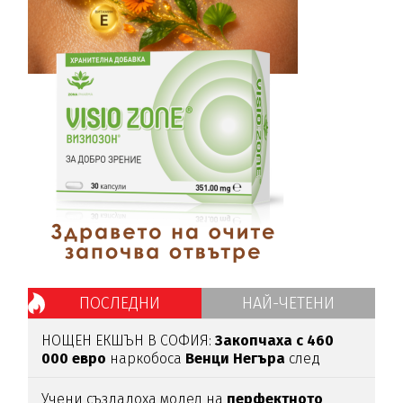
ПОСЛЕДНИ
НАЙ-ЧЕТЕНИ
НОЩЕН ЕКШЪН В СОФИЯ:
Закопчаха с 460
000 евро
наркобоса
Венци Негъра
след
бясна гонка
Учени създадоха модел на
перфектното