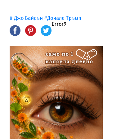
# Джо Байдън
#Доналд Тръмп
Error9