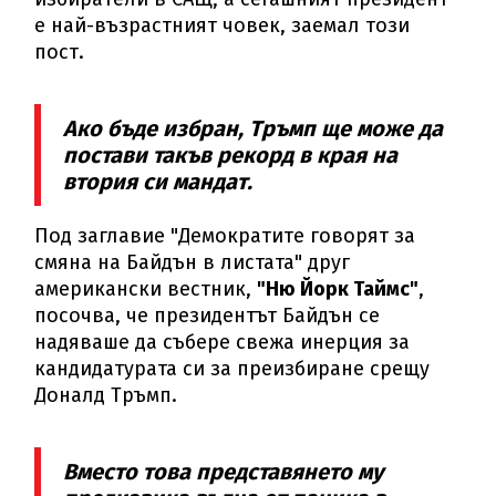
е най-възрастният човек, заемал този
пост.
Ако бъде избран, Тръмп ще може да
постави такъв рекорд в края на
втория си мандат.
Под заглавие "Демократите говорят за
смяна на Байдън в листата" друг
американски вестник,
"Ню Йорк Таймс"
,
посочва, че президентът Байдън се
надяваше да събере свежа инерция за
кандидатурата си за преизбиране срещу
Доналд Тръмп.
Вместо това представянето му