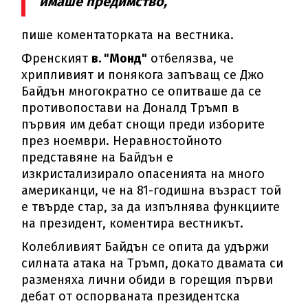
имаше предимство,
пише коментаторката на вестника.
Френският
в. "Монд"
отбелязва, че
хрипливият и понякога запъващ се Джо
Байдън многократно се опитваше да се
противопостави на Доналд Тръмп в
първия им дебат снощи преди изборите
през ноември. Неравностойното
представяне на Байдън е
изкристализирало опасенията на много
американци, че на 81-годишна възраст той
е твърде стар, за да изпълнява функциите
на президент, коментира вестникът.
Колебливият Байдън се опита да удържи
силната атака на Тръмп, докато двамата си
разменяха лични обиди в горещия първи
дебат от оспорваната президентска