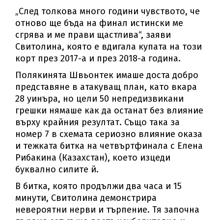
„След толкова много години чувството, че
отново ще бъда на финал истински ме
сгрява и ме прави щастлива“, заяви
Свитолина, която е вдигала купата на този
корт през 2017-а и през 2018-а година.
Полякинята Швьонтек имаше доста добро
представяне в атакуващ план, като вкара
28 уинъра, но цели 50 непредизвикани
грешки нямаше как да останат без влияние
върху крайния резултат. Също така за
номер 7 в схемата сериозно влияние оказа
и тежката битка на четвъртфинала с Елена
Рибакина (Казахстан), което изцеди
буквално силите й.
В битка, която продължи два часа и 15
минути, Свитолина демонстрира
невероятни нерви и търпение. Тя започна