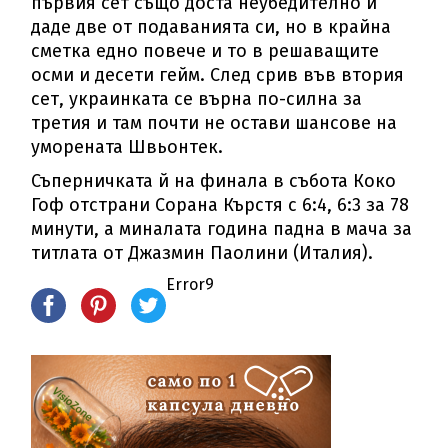
първия сет също доста неубедително и
даде две от подаванията си, но в крайна
сметка едно повече и то в решаващите
осми и десети гейм. След срив във втория
сет, украинката се върна по-силна за
третия и там почти не остави шансове на
уморената Швьонтек.
Съперничката й на финала в събота Коко
Гоф отстрани Сорана Кърстя с 6:4, 6:3 за 78
минути, а миналата година падна в мача за
титлата от Джазмин Паолини (Италия).
Error9