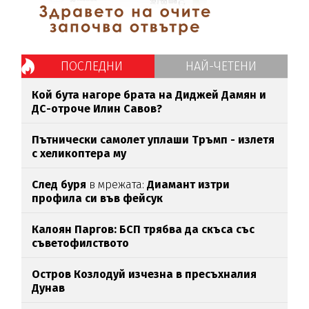
ПОСЛЕДНИ
НАЙ-ЧЕТЕНИ
Кой бута нагоре брата на Диджей Дамян и
ДС-отроче Илин Савов?
Пътнически самолет уплаши Тръмп - излетя
с хеликоптера му
След буря
в мрежата:
Диамант изтри
профила си във фейсук
Калоян Паргов: БСП трябва да скъса със
съветофилството
Остров Козлодуй изчезна в пресъхналия
Дунав