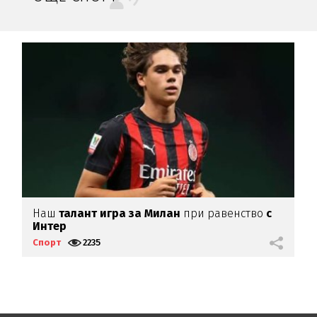
Наш
талант игра за Милан
при равенство
с
Г
Интер
г
Спорт
2235
С