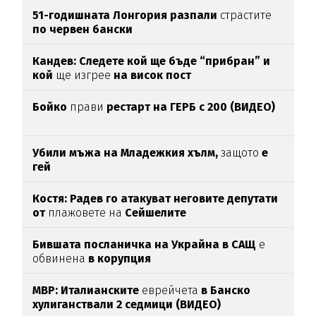
51-годишната Лонгория разпали
страстите
по червен бански
Кандев: Следете кой ще бъде “прибран” и
кой
ще изгрее
на висок пост
Бойко
прави
рестарт на ГЕРБ с 200 (ВИДЕО)
Убили мъжа на Младежкия хълм,
защото
е
гей
Костя: Радев го атакуват неговите депутати
от
плажовете на
Сейшелите
Бившата посланичка на Украйна в САЩ
е
обвинена
в корупция
МВР: Италианските
еврейчета
в Банско
хулиганствали 2 седмици (ВИДЕО)