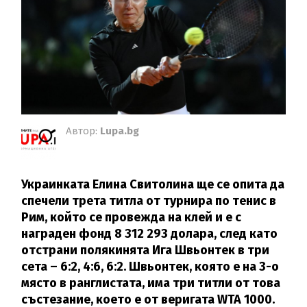
Автор:
Lupa.bg
Украинката Елина Свитолина ще се опита да
спечели трета титла от турнира по тенис в
Рим, който се провежда на клей и е с
награден фонд 8 312 293 долара, след като
отстрани полякинята Ига Швьонтек в три
сета – 6:2, 4:6, 6:2. Швьонтек, която е на 3-о
място в ранглистата, има три титли от това
състезание, което е от веригата WTA 1000.