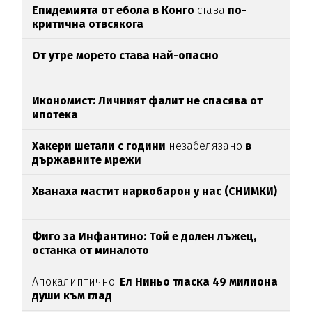
Епидемията от ебола в Конго
става
по-
критична отвсякога
От утре морето става най-опасно
Икономист: Личният фалит не спасява от
ипотека
Хакери шетали с години
незабелязано
в
държавните мрежи
Хванаха мастит наркобарон у нас (СНИМКИ)
Фиго за Инфантино: Той е долен лъжец,
останка от миналото
Апокалиптично:
Ел Ниньо тласка 49 милиона
души към глад