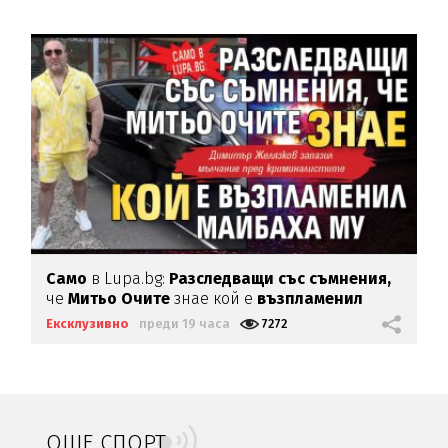
Само
в Lupa.bg:
Разследващи със съмнения,
че
Митьо Очите
знае кой е
възпламенил
Майбаха му
Ексклузивно
преди 19 часа
7272
ОЩЕ СПОРТ