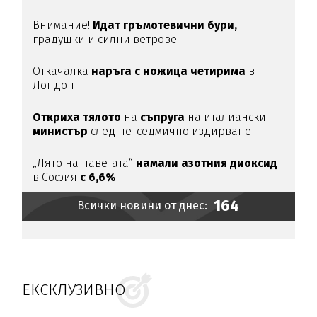
Внимание!
Идат гръмотевични бури,
градушки и силни ветрове
Откачалка
наръга с ножица четирима
в
Лондон
Откриха тялото
на
съпруга
на италиански
министър
след петседмично издирване
„Лято на паветата“
намали азотния диоксид
в София
с 6,6%
164
Всички новини от днес:
ЕКСКЛУЗИВНО