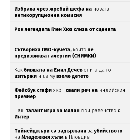
Избраха чрез жребий шефа на
новата
антикорупционна комисия
Рок легендата Глен Хюз слиза от сцената
Сътвориха ГМО-кучета,
които
не
предизвикват алергии (СНИМКИ)
Как
бившата на Емил Дечев
опита да го
изпържи
и да му
вземе детето
Фейсбук сгафи
яко -
свали реч на
индийския
премиер
Наш
талант игра за Милан
при равенство
с
Интер
Тийнейджъри са задържани
за
убийството
на
Младежкия хълм
в Пловдив