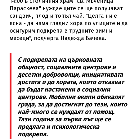
14:00 в столичния храм "Св. Мъченица
Параскева" нуждаещите се ще получават
сандвич, плод и топъл чай. "Целта ни е
ясна - да няма гладни хора по улиците и да
осигурим подкрепа в трудните зимни
месеци", подчерта Надежда Бачева.
С подкрепата на църковната
общност, социалните центрове и
десетки доброволци, инициативата
достига и до хората, които отказват
да бъдат настанени в социални
центрове. Мобилни екипи обикалят
града, за да достигнат до тези, които
най-много се нуждаят от помощ.
Тази година за първи път ще се
предлага и психологическа
подкрепа.