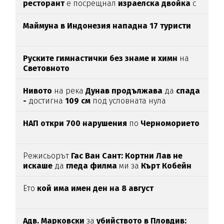
ресторант
е посрещнал
израелска двойка
с
"Хайл Хитлер"
Маймуна в Индонезия нападна 17 туристи
Руските гимнастички без знаме и химн
на
Световното
Нивото
на река
Дунав продължава
да
спада
-
достигна
109 см
под условната нула
НАП откри 700 нарушения
по
Черноморието
Режисьорът
Гас Ван Сант: Кортни Лав не
искаше
да
гледа филма
ми за
Кърт Кобейн
Ето
кой има имен ден на 8 август
Адв. Марковски
за
убийството в Пловдив: