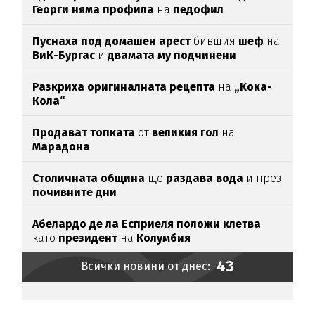
Георги няма профила
на
педофил
Пуснаха под домашен арест
бившия
шеф
на
ВиК-Бургас
и
двамата му подчинени
Разкриха оригиналната рецепта
на
„Кока-
Кола“
Продават топката
от
великия гол
на
Марадона
Столичната община
ще
раздава вода
и през
почивните дни
Абелардо де ла Есприеля положи клетва
като
президент
на
Колумбия
43
Всички новини от днес: