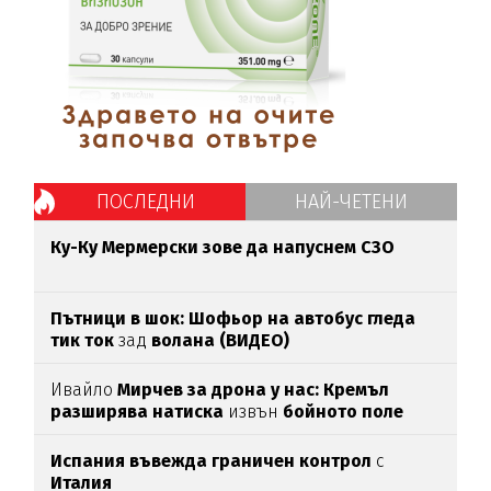
ПОСЛЕДНИ
НАЙ-ЧЕТЕНИ
Ку-Ку Мермерски зове да напуснем СЗО
Пътници в шок: Шофьор на автобус гледа
тик ток
зад
волана (ВИДЕО)
Ивайло
Мирчев за дрона у нас: Кремъл
разширява натиска
извън
бойното поле
Испания въвежда граничен контрол
с
Италия