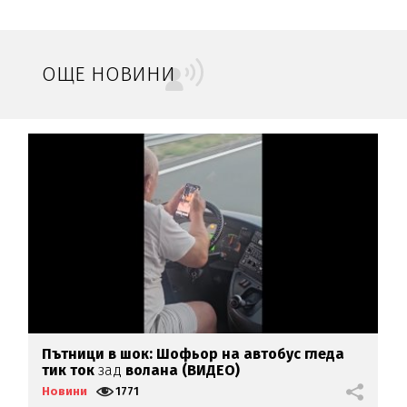
ОЩЕ НОВИНИ
Пътници в шок: Шофьор на автобус гледа
И
тик ток
зад
волана (ВИДЕО)
р
Новини
1771
Н