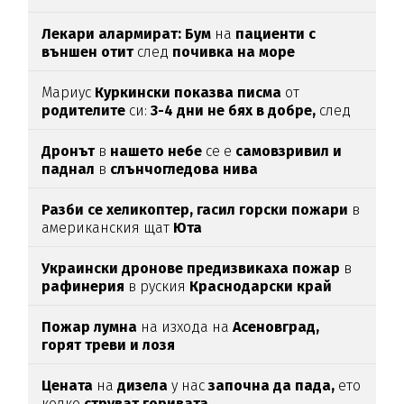
Лекари алармират: Бум
на
пациенти с
външен отит
след
почивка на море
Мариус
Куркински показва писма
от
родителите
си:
3-4 дни не бях в добре,
след
като ги
прочетох
Дронът
в
нашето небе
се е
самовзривил и
паднал
в
слънчогледова нива
Разби се хеликоптер,
гасил горски пожари
в
американския щат
Юта
Украински дронове предизвикаха пожар
в
рафинерия
в руския
Краснодарски край
Пожар лумна
на изхода на
Асеновград,
горят треви и лозя
Цената
на
дизела
у нас
започна да пада,
ето
колко
струват горивата