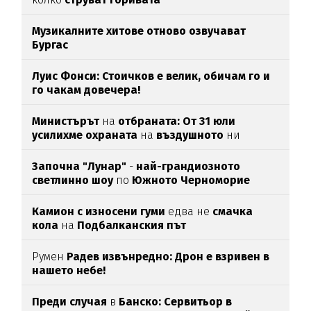
Музикалните хитове отново озвучават
Бургас
Луис Фонси: Стоичков е велик, обичам го и
го чакам довечера!
Министърът
на
отбраната: От 31 юли
усилихме охраната
на
въздушното
ни
пространство
Започна "Лунар"
-
най-грандиозното
светлинно шоу
по
Южното Черноморие
Камион с износени гуми
едва нe
смачка
кола
на
Подбалканския път
Румен
Радев извънредно: Дрон е взривен в
нашето небе!
Преди случая
в
Банско: Сервитьор в