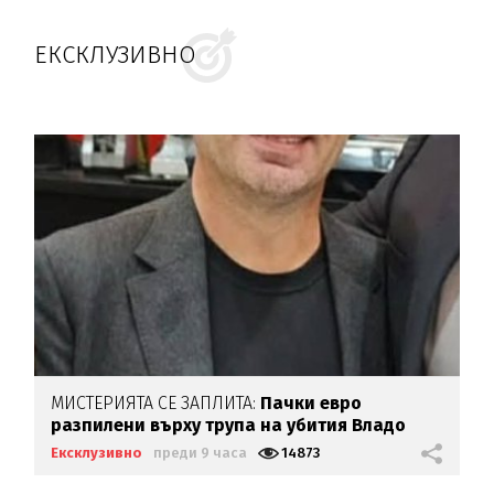
ЕКСКЛУЗИВНО
МИСТЕРИЯТА СЕ ЗАПЛИТА:
Пачки евро
разпилени върху трупа на убития Владо
Загатото
Ексклузивно
преди 9 часа
14873