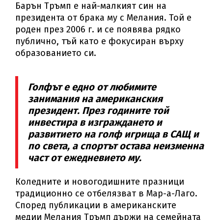
Барън Тръмп е най-малкият син на
президента от брака му с Мелания. Той е
роден през 2006 г. и се появява рядко
публично, тъй като е фокусиран върху
образованието си.
Голфът е едно от любимите
занимания на американския
президент. През годините той
инвестира в изграждането и
развитието на голф игрища в САЩ и
по света, а спортът остава неизменна
част от ежедневието му.
Коледните и новогодишните празници
традиционно се отбелязват в Мар-а-Лаго.
Според публикации в американските
медии Мелания Тръмп държи на семейната