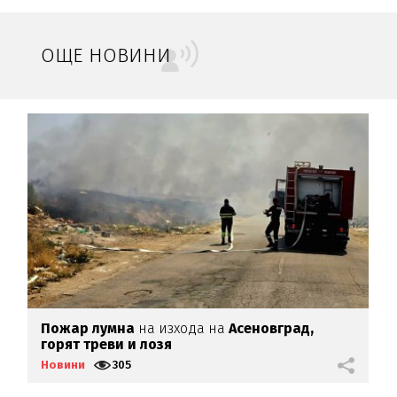
ОЩЕ НОВИНИ
Пожар лумна
на изхода на
Асеновград,
Ц
горят треви и лозя
к
Новини
305
Н