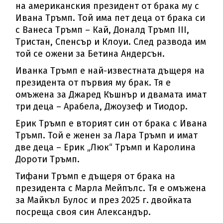
на американския президент от брака му с
Ивана Тръмп. Той има пет деца от брака си
с Ванеса Тръмп – Кай, Доналд Тръмп III,
Тристан, Спенсър и Клоуи. След развода им
той се ожени за Бетина Андерсън.
Иванка Тръмп е най-известната дъщеря на
президента от първия му брак. Тя е
омъжена за Джаред Къшнър и двамата имат
три деца – Арабела, Джоузеф и Тиодор.
Ерик Тръмп е вторият син от брака с Иванa
Тръмп. Той е женен за Лара Тръмп и имат
две деца – Ерик „Люк“ Тръмп и Каролина
Дороти Тръмп.
Тифани Тръмп е дъщеря от брака на
президента с Марла Мейпълс. Тя е омъжена
за Майкъл Булос и през 2025 г. двойката
посреща своя син Александър.