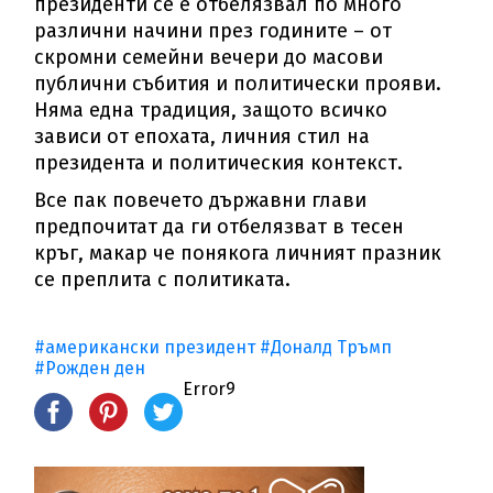
президенти се е отбелязвал по много
различни начини през годините – от
скромни семейни вечери до масови
публични събития и политически прояви.
Няма една традиция, защото всичко
зависи от епохата, личния стил на
президента и политическия контекст.
Все пак повечето държавни глави
предпочитат да ги отбелязват в тесен
кръг, макар че понякога личният празник
се преплита с политиката.
#американски президент
#Доналд Тръмп
#Рожден ден
Error9