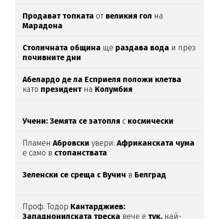
Продават топката
от
великия гол
на
Марадона
Столичната община
ще
раздава вода
и през
почивните дни
Абелардо де ла Есприеля положи клетва
като
президент
на
Колумбия
Учени: Земята се затопля
с
космически
темпове
Пламен
Абровски
увери:
Африканската чума
е само в
стопанствата
Зеленски се среща с Вучич
в
Белград
Проф. Тодор
Кантарджиев:
Западнонилската
треска
вече е
тук,
най-