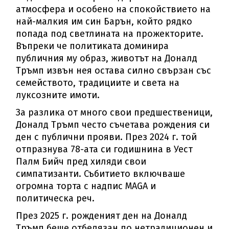
атмосфера и особено на спокойствието на
най-малкия им син Барън, който рядко
попада под светлината на прожекторите.
Въпреки че политиката доминира
публичния му образ, животът на Доналд
Тръмп извън нея остава силно свързан със
семейството, традициите и света на
луксозните имоти.
За разлика от много свои предшественици,
Доналд Тръмп често съчетава рождения си
ден с публични прояви. През 2024 г. той
отпразнува 78-ата си годишнина в Уест
Палм Бийч пред хиляди свои
симпатизанти. Събитието включваше
огромна торта с надпис MAGA и
политическа реч.
През 2025 г. рожденият ден на Доналд
Тръмп беше отбелязан по нетрадиционен и