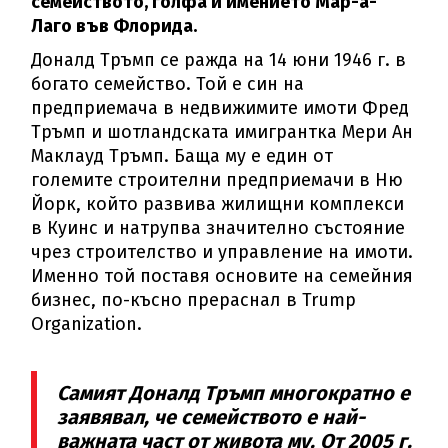
семейството, голфа и имението Мар-а-
Лаго във Флорида.
Доналд Тръмп се ражда на 14 юни 1946 г. в
богато семейство. Той е син на
предприемача в недвижимите имоти Фред
Тръмп и шотландската имигрантка Мери Ан
Маклауд Тръмп. Баща му е един от
големите строителни предприемачи в Ню
Йорк, който развива жилищни комплекси
в Куинс и натрупва значително състояние
чрез строителство и управление на имоти.
Именно той поставя основите на семейния
бизнес, по-късно прераснал в Trump
Organization.
Самият Доналд Тръмп многократно е
заявявал, че семейството е най-
важната част от живота му. От 2005 г.