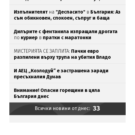
опасна е за
хората над 60
Изпълнителят
на
"Деспасито"
в
България: Аз
съм обикновен, спокоен, съпруг и баща
Дилърите с фентанила изпращали дрогата
по
куриер
в
пратки с маратонки
МИСТЕРИЯТА СЕ ЗАПЛИТА:
Пачки евро
разпилени върху трупа на убития Владо
Загатото
И АЕЦ „Козлодуй“ е застрашена заради
пресъхналия Дунав
Внимание! Опасни горещини в цяла
България днес
33
Всички новини от днес: