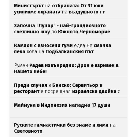
Министърът
на
отбраната: От 31 юли
усилихме охраната
на
въздушното
ни
пространство
Започна "Лунар"
-
най-грандиозното
светлинно шоу
по
Южното Черноморие
Камион с износени гуми
едва нe
смачка
лека
кола на
Подбалканския път
Румен
Радев извънредно: Дрон е взривен в
нашето небе!
Преди случая
в
Банско: Сервитьор в
ресторант
е посрещнал
израелска двойка
с
"Хайл Хитлер"
Маймуна в Индонезия нападна 17 души
Руските гимнастички без знаме и химн
на
Световното