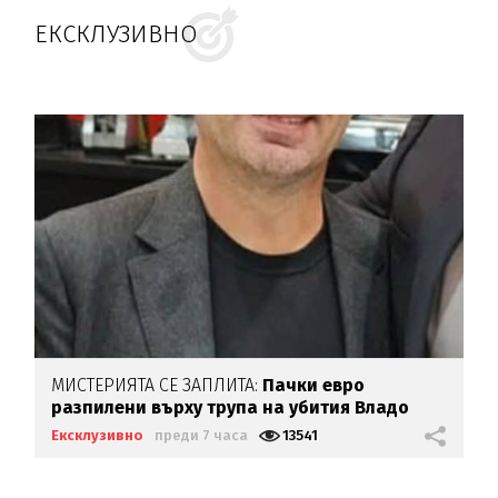
ЕКСКЛУЗИВНО
МИСТЕРИЯТА СЕ ЗАПЛИТА:
Пачки евро
разпилени върху трупа на убития Владо
Загатото
Ексклузивно
преди 7 часа
13541