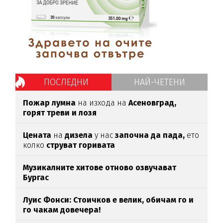
ПОСЛЕДНИ
НАЙ-ЧЕТЕНИ
Пожар лумна
на изхода на
Асеновград,
горят треви и лозя
Цената
на
дизела
у нас
започна да пада,
ето
колко
струват горивата
Музикалните хитове отново озвучават
Бургас
Луис Фонси: Стоичков е велик, обичам го и
го чакам довечера!