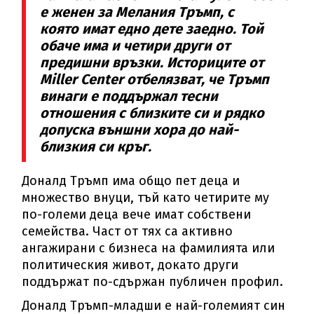
е женен за Мелания Тръмп, с
която имат едно дете заедно. Той
обаче има и четири други от
предишни връзки. Историците от
Miller Center отбелязват, че Тръмп
винаги е поддържал тесни
отношения с близките си и рядко
допуска външни хора до най-
близкия си кръг.
Доналд Тръмп има общо пет деца и
множество внуци, тъй като четирите му
по-големи деца вече имат собствени
семейства. Част от тях са активно
ангажирани с бизнеса на фамилията или
политическия живот, докато други
поддържат по-сдържан публичен профил.
Доналд Тръмп-младши е най-големият син