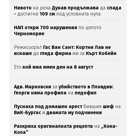
Нивото
на река
Дунав продължава
да
спада
-
достигна
109 см
под условната нула
НАП откри 700 нарушения
по цялото
Черноморие
Режисьорът
Гас Ван Сант: Кортни Лав не
искаше
да
гледа фирма
ми за
Кърт Кобейн
Ето
кой има имен ден на 8 август
Адв. Марковски
за
убийството в Пловдив:
Георги няма профила
на
педофил
Пуснаха под домашен арест
бившия
шеф
на
ВиК-Бургас
и
двамата му подчинени
Разкриха оригиналната рецепта
на
„Кока-
Кола“