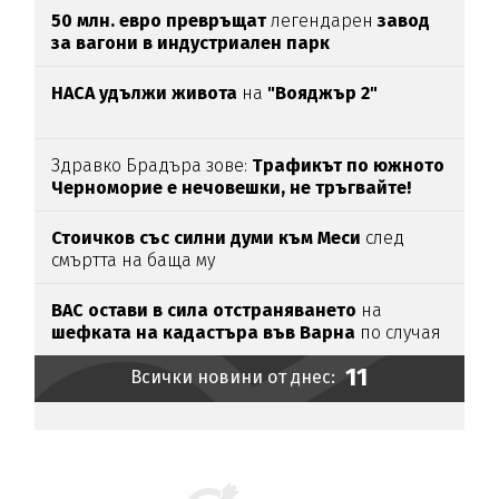
50 млн. евро превръщат
легендарен
завод
за вагони в индустриален парк
НАСА удължи живота
на
"Вояджър 2"
Здравко Брадъра зове:
Трафикът по южното
Черноморие е нечовешки, не тръгвайте!
(ВИДЕО)
Стоичков със силни думи към Меси
след
смъртта на баща му
ВАС остави в сила отстраняването
на
шефката на кадастъра във Варна
по случая
„Баба Алино“
11
Всички новини от днес: