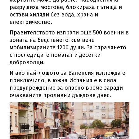
разрушиха мостове, блокираха пътища и
остави хиляди без вода, храна и
електричество.
Правителството изпрати още 500 военни в
зоната на бедствието към вече
мобилизираните 1200 души. За справянето
с последиците помагат и десетки
доброволци.
И ако най-лошото за Валенсия изглежда е
приключило, в южна Испания е в сила
предупреждение за опасно време заради
очакваните проливни дъждове днес.