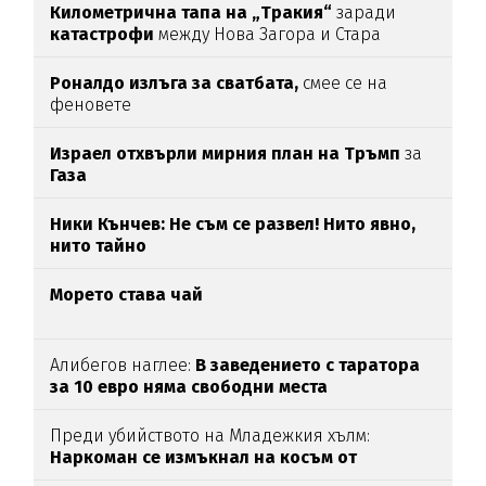
Километрична тапа на „Тракия“
заради
катастрофи
между Нова Загора и Стара
Загора
Роналдо излъга за сватбата,
смее се на
феновете
Израел отхвърли мирния план на Тръмп
за
Газа
Ники Кънчев: Не съм се развел! Нито явно,
нито тайно
Морето става чай
Алибегов наглее:
В заведението с таратора
за 10 евро няма свободни места
Преди убийството на Младежкия хълм:
Наркоман се измъкнал на косъм от
"ловците на педофили"