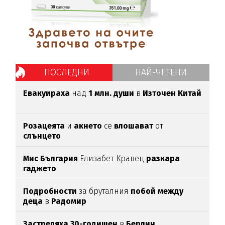
ПОСЛЕДНИ
НАЙ-ЧЕТЕНИ
Евакуираха
над
1 млн. души
в
Източен Китай
Розацеята
и
акнето
се
влошават
от
слънцето
Мис България
Елизабет Кравец
разкара
гаджето
Подробности
за бруталния
побой между
деца
в
Радомир
Застреляха 30-годишен
в
Берлин