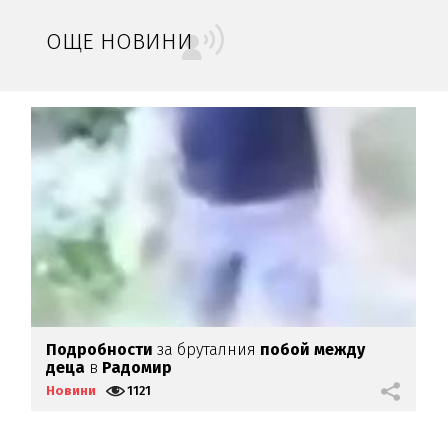
ОЩЕ НОВИНИ
ай
Подробности
за бруталния
побой между
З
деца
в
Радомир
Новини
1121
Н