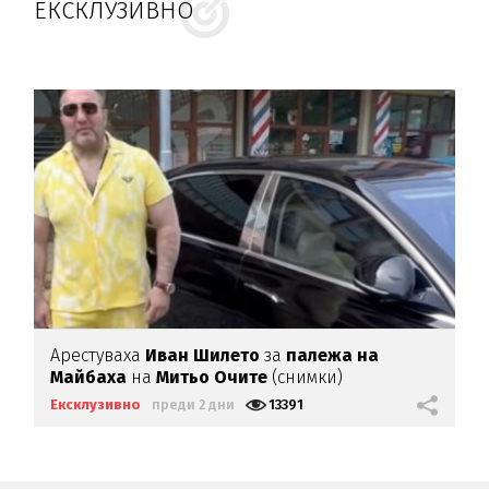
ЕКСКЛУЗИВНО
Арестуваха
Иван Шилето
за
палежа на
Майбаха
на
Митьо Очите
(снимки)
Ексклузивно
преди 2 дни
13391