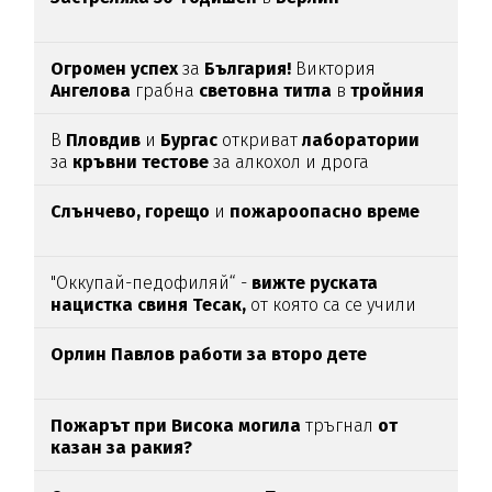
Огромен успех
за
България!
Виктория
Ангелова
грабна
световна титла
в
тройния
скок
В
Пловдив
и
Бургас
откриват
лаборатории
за
кръвни тестове
за алкохол и дрога
Слънчево, горещо
и
пожароопасно време
"Оккупай-педофиляй“ -
вижте руската
нацистка свиня Тесак,
от която са се учили
нашите изродчета
Орлин Павлов работи за второ дете
Пожарът при Висока могила
тръгнал
от
казан за ракия?