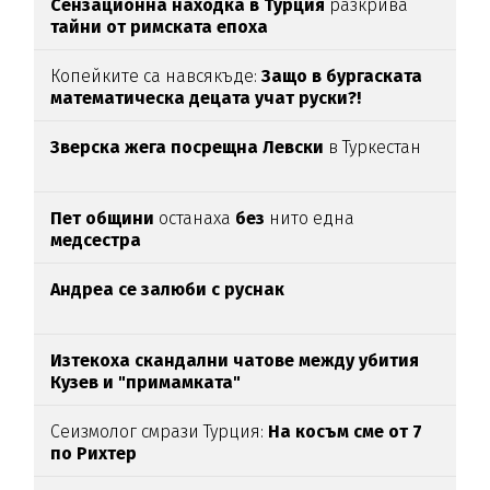
Сензационна находка в Турция
разкрива
тайни от римската епоха
Копейките са навсякъде:
Защо в бургаската
математическа децата учат руски?!
Зверска жега посрещна Левски
в Туркестан
Пет общини
останаха
без
нито една
медсестра
Андреа се залюби с руснак
Изтекоха скандални чатове между убития
Кузев и "примамката"
Сеизмолог смрази Турция:
На косъм сме от 7
по Рихтер