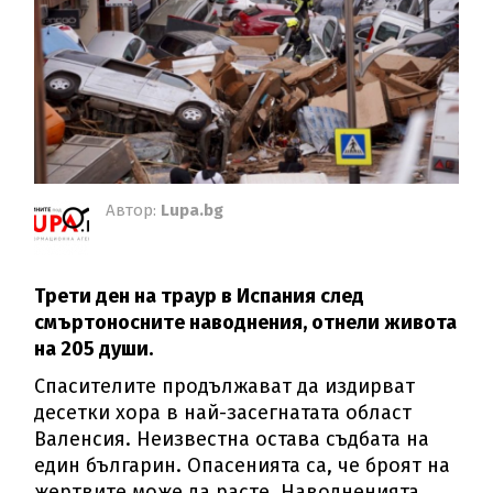
Автор:
Lupa.bg
Трети ден на траур в Испания след
смъртоносните наводнения, отнели живота
на 205 души.
Спасителите продължават да издирват
десетки хора в най-засегнатата област
Валенсия. Неизвестна остава съдбата на
един българин. Опасенията са, че броят на
жертвите може да расте. Наводненията