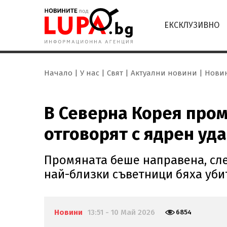
ЕКСКЛУЗИВНО
Начало
У нас
Свят
Актуални новини
Нови
В Северна Корея проме
отговорят с ядрен уд
Промяната беше направена, сле
най-близки съветници бяха уби
Новини
13:51 - 10 Май 2026
6854