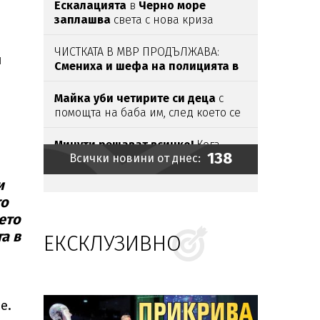
Ескалацията
в
Черно море
заплашва
света с нова криза
ЧИСТКАТА В МВР ПРОДЪЛЖАВА:
и
Смениха и шефа на полицията в
Бургас
Майка уби четирите си деца
с
помощта на баба им, след което се
самоуби
Минути решават всичко!
Кога
138
Всички новини от днес:
ужилването
от
пчела
става опасно
и
Кметът
на
Дупница избута дете
с
то
увреждане
в
храм
ето
а в
ЕКСКЛУЗИВНО
Огромен
пожар блокира АМ
„Тракия“
Издирват глутница
безстопанствени
кучета
в София
е.