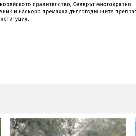
корейското правителство, Северът многократно
ивник и наскоро премахна дългогодишните препра
онституция.
я