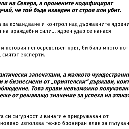
или на Севера, а промените кодифицират
чай, че той бъде изведен от строя или убит.
та за командване и контрол над държавните ядрен
 на враждебни сили... ядрен удар се нанася
и неговия непосредствен кръг, би била много по-
 смятат експерти.
актически запечатани, а малкото чуждестранн
 и бизнесмени от „приятелски“ държави, кои
 наблюдение. Това прави невъзможно получаван
еше от решаващо значение за успеха на атакат
та си сигурност и винаги е придружаван от
кновено използва тежко брониран влак за пътуван