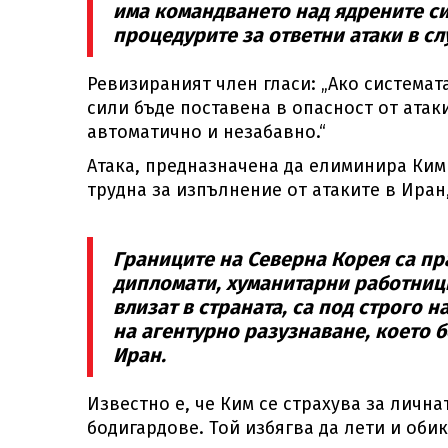
има командването над ядрените с
процедурите за ответни атаки в слу
Ревизираният член гласи: „Ако система
сили бъде поставена в опасност от атаки
автоматично и незабавно.“
Атака, предназначена да елиминира Ким 
трудна за изпълнение от атаките в Иран,
Границите на Северна Корея са пр
дипломати, хуманитарни работници
влизат в страната, са под строго
на агентурно разузнаване, което б
Иран.
Известно е, че Ким се страхува за лична
бодигардове. Той избягва да лети и оби