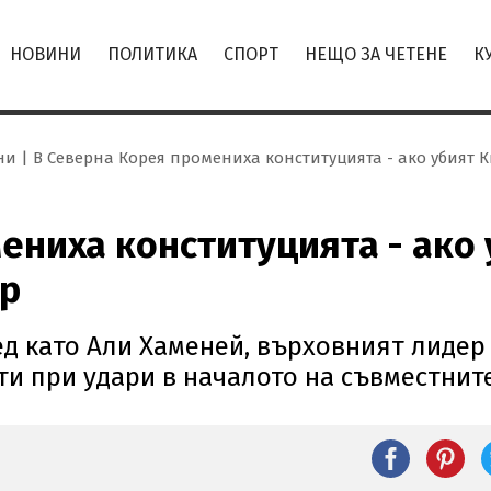
НОВИНИ
ПОЛИТИКА
СПОРТ
НЕЩО ЗА ЧЕТЕНЕ
К
ни
В Северна Корея промениха конституцията - ако убият Ки
ниха конституцията - ако у
ар
д като Али Хаменей, върховният лидер 
ти при удари в началото на съвместнит