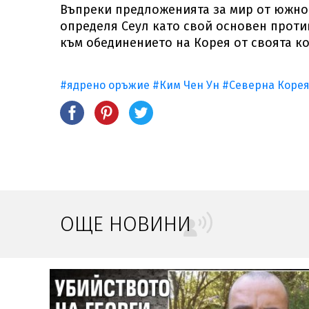
Въпреки предложенията за мир от южно
определя Сеул като свой основен прот
към обединението на Корея от своята к
#ядрено оръжие
#Ким Чен Ун
#Северна Коре
ОЩЕ НОВИНИ