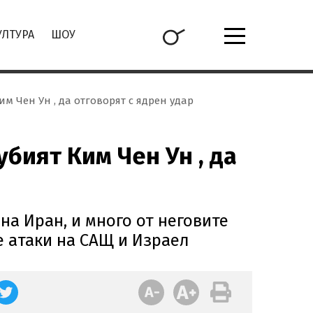
УЛТУРА
ШОУ
м Чен Ун , да отговорят с ядрен удар
бият Ким Чен Ун , да
на Иран, и много от неговите
е атаки на САЩ и Израел