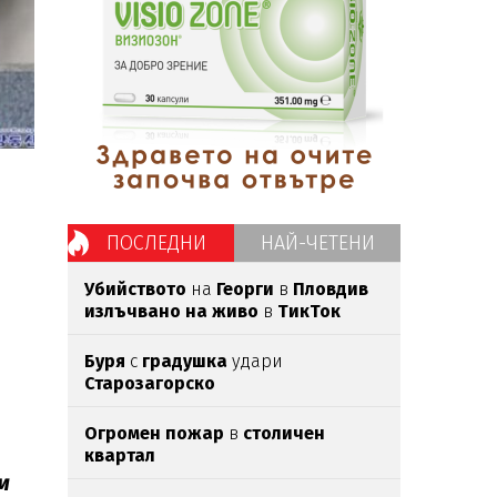
ПОСЛЕДНИ
НАЙ-ЧЕТЕНИ
Убийството
на
Георги
в
Пловдив
излъчвано на живо
в
ТикТок
Буря
с
градушка
удари
Старозагорско
Огромен пожар
в
столичен
квартал
м