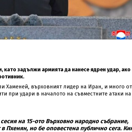
, като задължи армията да нанесе ядрен удар, ако
ротивник.
ли Хаменей, върховният лидер на Иран, и много от
ти при удари в началото на съвместните атаки на
 сесия на 15-ото Върховно народно събрание,
в Пхенян, но бе оповестена публично сега. Ки