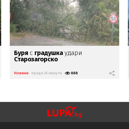
Огромен пожар
в
столичен
квартал
Новини
преди 42 минути
2051