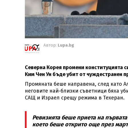
Автор:
Lupa.bg
Северна Корея промени конституцията си
Ким Чен Ун бъде убит от чуждестранен п
Промяната беше направена, след като А
неговите най-близки съветници бяха уби
САЩ и Израел срещу режима в Техеран.
Ревизията беше приета на първата
което беше открито още през март 