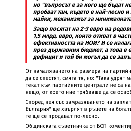
но "въпросът е за кого ще бъдат н
пробват там, където е най-лесно и
майки, механизмът за минималната
Защо посягат на 2-3 евро на редов
1,5 млрд. евро, които отиват в ча
ефективността на НОИ? И се налага
през държавния бюджет, а това е е
дефицит и той би могъл да се запъ
От намаляването на размера на партийн
да се спестят, смята тя, но: "Така удрят
текат към партийните централи не са на 
нещо, от което ние трябваше да се осво
Според нея със замразяването на запла
България" ще хвърлят в ръцете на богат
те ще се продават по-лесно.
Общинската съветничка от БСП коментира