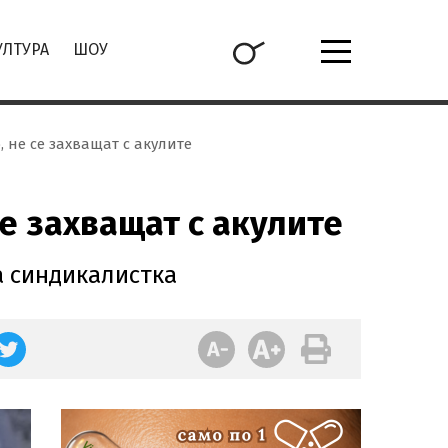
УЛТУРА
ШОУ
 не се захващат с акулите
се захващат с акулите
а синдикалистка