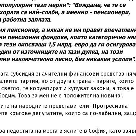
епопулярни тези мерки": "Виждаме, че те се
 хората са най-слаби, а именно - пенсионери,
 работна заплата.
ия пенсионер, а някак не им правят впечатлен
стни пенсионни фондове, които категорично ня
 тези липсващи 1,5 млрд. евро да ги осигуряв
дин от източниците на тази дупка, на този
лни изключително лесно, без никакви усилия".
ата субсидия значителни финансови средства ня
 малките партии, но от друга страна - парите, които
светло, те корумпират и купуват закони, а това е
бодим. Това за мен не е положителна новина".
тите на народните представители "Прогресивна
ите кръгове депутатите, които са по-лабилни, защ
 недостига на места в яслите в София, като заяв