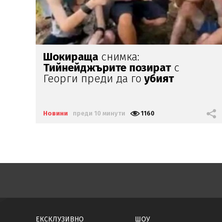
Убит
полицай
и ранени:
Нападения
белязаха старта на
новия
президент
в
Колумбия
Новини
преди 21 минути
727
ЕКСКЛУЗИВНО
ШОУ