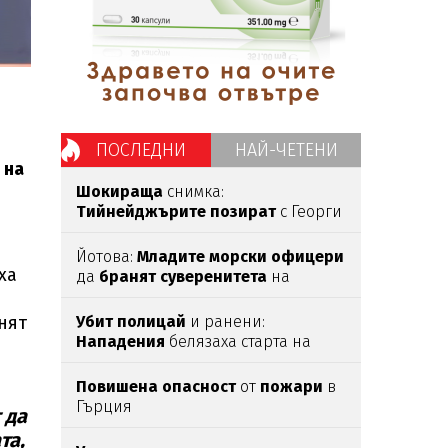
ПОСЛЕДНИ
НАЙ-ЧЕТЕНИ
 на
Шокираща
снимка:
Тийнейджърите
позират
с Георги
преди да го
убият
Йотова:
Младите
морски
офицери
ха
да
бранят
суверенитета
на
България
нят
Убит
полицай
и ранени:
Нападения
белязаха старта на
новия
президент
в
Колумбия
Повишена
опасност
от
пожари
в
Гърция
 да
та,