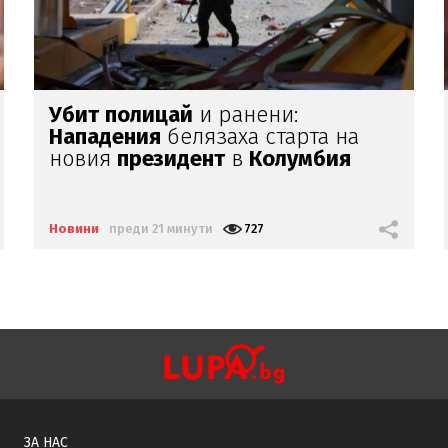
Повишена
опасност
от
пожари
в
Гърция
Новини
преди 34 минути
501
ЗА НАС