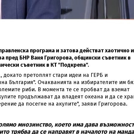
правленска програма и затова действат хаотично и
аза пред БНР Ваня Григорова, общински съветник в
ически съветник в КТ "Подкрепа".
, докато претоплят стари идеи на ГЕРБ и
а България". Очакванията на избирателите им бя
олемите риби. В момента те се пробват да вземат
акулите продължават да владеят океана и да се хра
ерение да посегне на акулите", заяви Григорова.
олямо мнозинство, което има дава възможност
то трябва да се направят в началото на манда