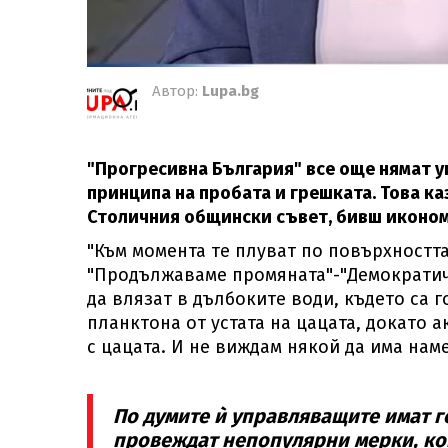
Автор:
Lupa.bg
"Прогресивна България" все още нямат у
принципа на пробата и грешката. Това к
Столичния общински съвет, бивш иконом
"Към момента те плуват по повърхността
"Продължаваме промяната"-"Демократичн
да влязат в дълбоките води, където са г
планктона от устата на цацата, докато 
с цацата. И не виждам някой да има нам
По думите ѝ управляващите имат г
провеждат непопулярни мерки, кои