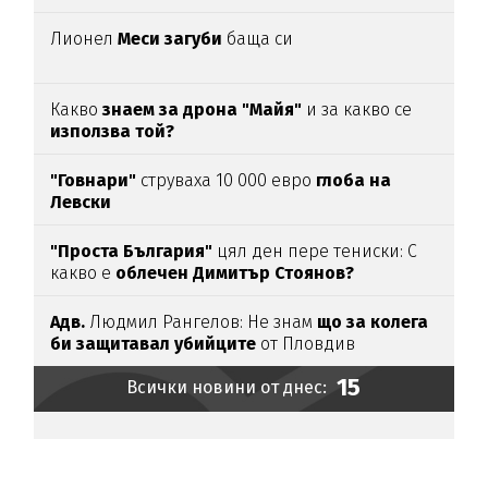
Лионел
Меси загуби
баща си
Какво
знаем за дрона "Майя"
и за какво се
използва той?
"Говнари"
струваха 10 000 евро
глоба на
Левски
"Проста България"
цял ден пере тениски: С
какво е
облечен Димитър Стоянов?
Адв.
Людмил Рангелов: Не знам
що за колега
би защитавал убийците
от Пловдив
15
Всички новини от днес: