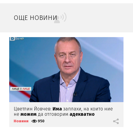
ОЩЕ НОВИНИ
Цветлин Йовчев:
Има
заплахи, на които ние
Т
не
можем
да отговорим
адекватно
о
и
Новини
950
Н