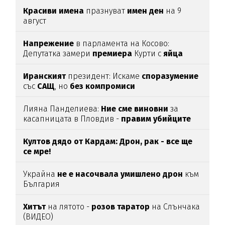
Красиви
имена
празнуват
имен
ден
на 9
август
Напрежение
в парламента на Косово:
Депутатка замери
премиера
Курти с
яйца
Иранският
президент: Искаме
споразумение
със
САЩ
, но
без
компромиси
Лияна Панделиева:
Ние сме виновни
за
касапницата в Пловдив -
правим убийците
медийни звезди!
Култов дядо от Кардам: Дрон, рак - все ще
се мре!
Украйна
не е насочвала умишлено дрон
към
България
Хитът
на лятото -
розов таратор
на Слънчака
(ВИДЕО)