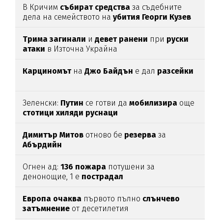
В Кричим
събират
средства
за съдебните
дела на семейството на
убития
Георги
Кузев
Трима
загинали
и
девет
ранени
при
руски
атаки
в Източна Украйна
Карциномът
на
Джо
Байдън
е дал
разсейки
Зеленски:
Путин
се готви да
мобилизира
още
стотици
хиляди
руснаци
Димитър
Митов
отново бе
резерва
за
Абърдийн
Огнен ад:
136
пожара
потушени за
денонощие, 1 е
пострадал
Европа
очаква
първото пълно
слънчево
затъмнение
от десетилетия