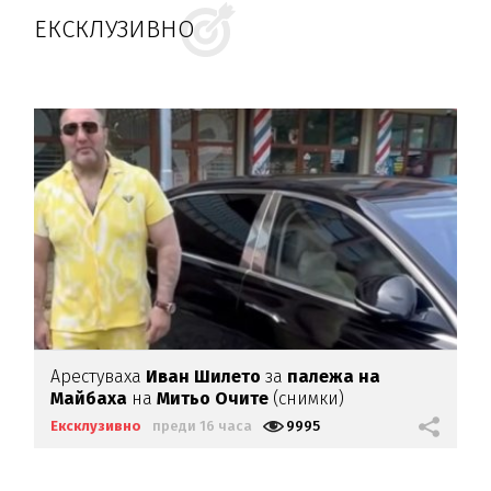
ЕКСКЛУЗИВНО
Арестуваха
Иван Шилето
за
палежа на
Майбаха
на
Митьо Очите
(снимки)
Ексклузивно
преди 16 часа
9995