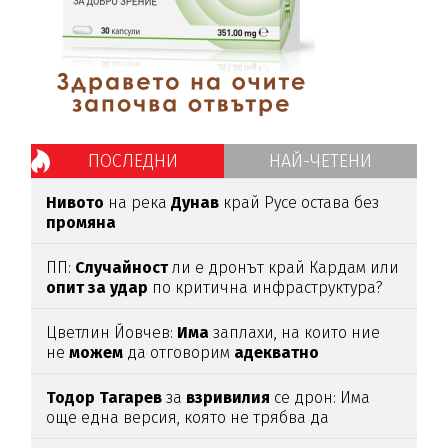
ПОСЛЕДНИ
НАЙ-ЧЕТЕНИ
Нивото
на река
Дунав
край Русе остава без
промяна
ПП:
Случайност
ли е дронът край Кардам или
опит
за
удар
по критична инфраструктура?
Цветлин Йовчев:
Има
заплахи, на които ние
не
можем
да отговорим
адекватно
Тодор
Тагарев
за
взривилия
се дрон: Има
още една версия, която не трябва да
изключваме