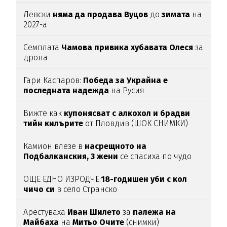
Левски
няма да продава Вуцов
до
зимата
на
2027-а
Семплата
Чамова привика хубавата Олеся
за
дрона
Гари Каспаров:
Победа за Украйна е
последната надежда
на Русия
Вижте как
купонясват с алкохол и брадви
тийн килърите
от Пловдив (ШОК СНИМКИ)
Камион влезе в
насрещното на
Подбалканския, 3 жени
се спасиха по чудо
(ВИДЕО)
ОЩЕ ЕДНО ИЗРОДЧЕ:
18-годишен уби с кол
чичо си
в село Странско
Арестуваха
Иван Шилето
за
палежа на
Майбаха
на
Митьо Очите
(снимки)