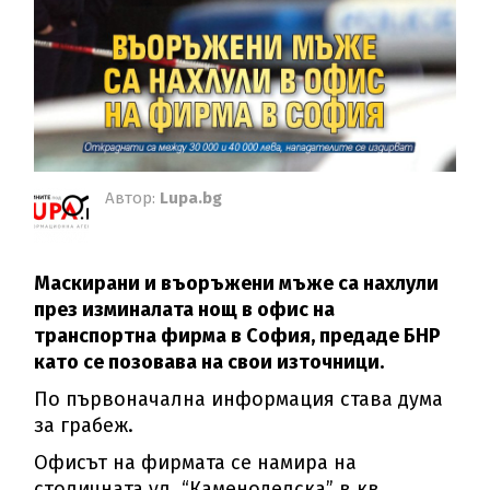
Автор:
Lupa.bg
Маскирани и въоръжени мъже са нахлули
през изминалата нощ в офис на
транспортна фирма в София, предаде БНР
като се позовава на свои източници.
По първоначална информация става дума
за грабеж.
Офисът на фирмата се намира на
столичната ул. “Каменоделска” в кв.