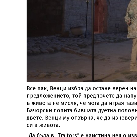
Все пак, Венци избра да остане верен н
предложението, той предпочете да напусн
в живота не мисля, че мога да играя тази
Бачорски попита бившата дуетна полови
двете. Венци му отвърна, че да изневери
си в живота.
„Да бъда в „Traitors“ е наистина нещо из