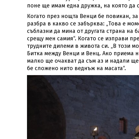
поне ще имам една дружка, на която да 
Когато през нощта Венци бе повикан, за
разбра в какво се забърква: „Това е мом
съблазни да мина от другата страна на б
срещу мен самия“. Когато се изправи пр
трудните дилеми в живота си. „В този м
Битка между Венци и Венц. Ако приема н
малко ще очакват да съм аз и надали ще
бе сложено нито веднъж на масата“.