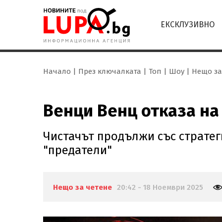
ЕКСКЛУЗИВНО
Начало
През ключалката
Топ
Шоу
Нещо за
Венци Венц отказа на
Чистачът продължи със стратегия
"предатели"
Нещо за четене
20:42 - 18 Ноември 2025