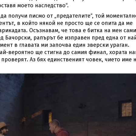
оставя моето наследство“.
 да получи писмо от „предателите“, той моменталн
ентът, в който някой не просто ще се опита да ме
арикадата. Осъзнавам, че това е битка на мен сам
ед Бачорски, рапърът бе изправен пред една от на
омент в главата ми започва един зверски ураган.
ай-вероятно ще стигна до самия финал, хората на
 проверят. Аз бях единственият човек, чието име 