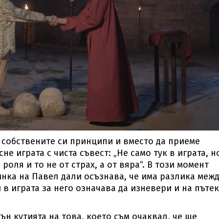
а собствените си принципи и вместо да приеме
е играта с чиста съвест: „Не само тук в играта, н
 роля и то не от страх, а от вяра“. В този момент
нка на Павел дали осъзнава, че има разлика меж
 в играта за него означава да изневери и на пъте
вън кутията на това, което съм очаквал, че ще