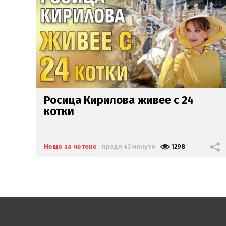
Гръм в рая:
Караджов
от
"Бригада Нов дом"
заряза
жена
си заради друга
Нещо за четене
преди 2 часа
3452