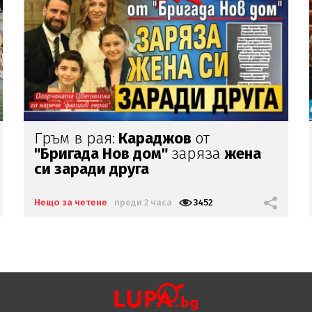
Мирише на скандал:
Милотинова
се запъна за "Евровизия"
Нещо за четене
преди 8 часа
15019