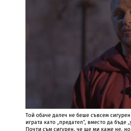
Той обаче далеч не беше съвсем сигуре
играта като „предател“, вместо да бъде 
Почти съм сигурен, че ще ми каже не, но