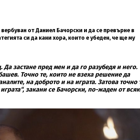
 вербуван от Даниел Бачорски и да се превърне в
егията си да кани хора, които е убеден, че ще му
 Да застане пред мен и да го разубедя и него.
башев. Точно те, които не взеха решение да
аналите, на доброто и на играта. Затова точно 
 играта“, закани се Бачорски, по-жаден от вся