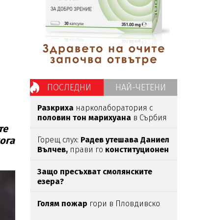
ПОСЛЕДНИ
НАЙ-ЧЕТЕНИ
Разкриха
нарколаборатория с
половин тон марихуана
в Сърбия
те
кога
Горещ слух:
Радев утешава Даниел
Вълчев,
прави го
конституционен
съдия?
Защо пресъхват смолянските
езера?
Голям пожар
гори в Пловдивско