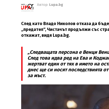
Автор:
Lupa.bg
След като Владо Николов отказа да бъде
„предател“, Чистачът продължи със страт
откажат, видя Lupa.bg.
„Следващата персона е Венци Венц.
След това идва ред на Ева и Коджа
жертват един от тях в името на ост
днес ще си носят последствията от
за мъст.