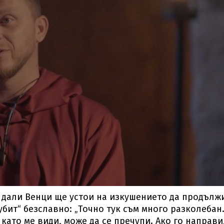
н дали Венци ще устои на изкушението да продълж
„убит“ безславно: „Точно тук съм много разколебан
 като ме види, може да се пречупи. Ако го направи