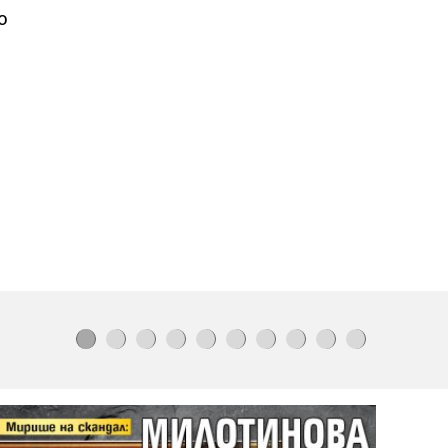
разпиляват смет
по улиците на
о
Варна (СНИМКИ И ВИДЕО)
След
24 часа борба с пламъците:
Пожарът
край
"Тракия" не стихва
Гръм в рая:
Караджов
от
"Бригада
Нов дом"
заряза
жена си заради
друга
Европа закъсва за газ,
хранилищат
а са пълни едва
на
57%
Русия удари кораби с военни
товар
и в Черно море,
унищожи
и
армейски
влак
(ВИДЕО)
Удар
по
наркобизнеса
в София:
Иззеха фентанил, кокаин,
метамфетамин, канабис и над
46
000
евро