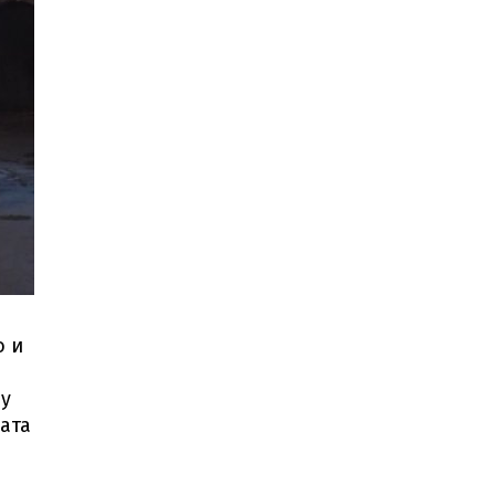
в най-големите жеги
И
кола се запали
на
„Тракия“
МВР обяви как
е
разкрита
фентаниловата мафия
Астролози
класираха най-
отмъстителните зодии
Аморим:
Милан трябва
да се бори
за титлата
Терзиев: Спестихме 81 млн. евро
о и
от чистота
в “Слатина”, “Подуяне”
и “Изгрев”
ду
Хванаха млад мъж,
откраднал
200
ката
евро от
възрастен
човек
Шок!:
Боклукчиите нарочно