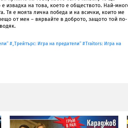
е извадка на това, което е обществото. Най-мног
та. Тя е моята лична победа и на всички, които ме
нещо от мен – вярвайте в доброто, защото той по-
водяк.
ели“
#„Трейтърс: Игра на предатели“
#Traitors: Игра на