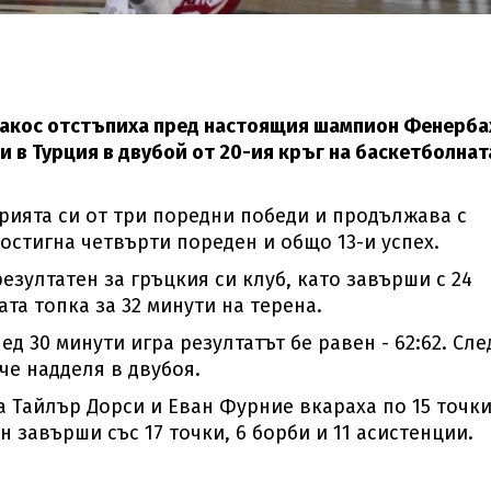
иакос отстъпиха пред настоящия шампион Фенерба
гости в Турция в двубой от 20-ия кръг на баскетболнат
ията си от три поредни победи и продължава с
постигна четвърти пореден и общо 13-и успех.
зултатен за гръцкия си клуб, като завърши с 24
ата топка за 32 минути на терена.
лед 30 минути игра резултатът бе равен - 62:62. Сле
че надделя в двубоя.
 а Тайлър Дорси и Еван Фурние вкараха по 15 точки
 завърши със 17 точки, 6 борби и 11 асистенции.