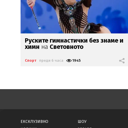
 и
Продават топката
от
великия гол
на
Марадона
Спорт
преди 7 часа
1863
ЕКСКЛУЗИВНО
ШОУ