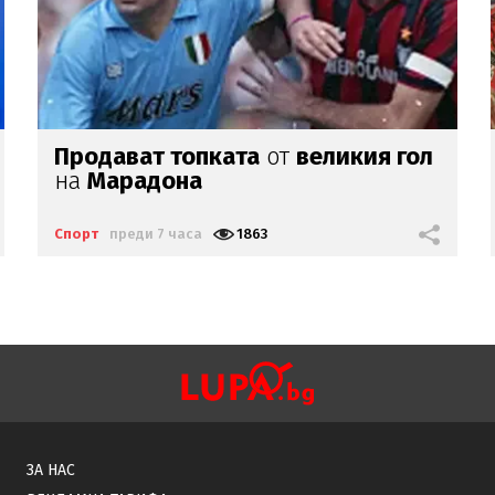
Федерацията на Южна Корея
подкупвала съдии със... секс
Спорт
преди 22 часа
5054
ЗА НАС