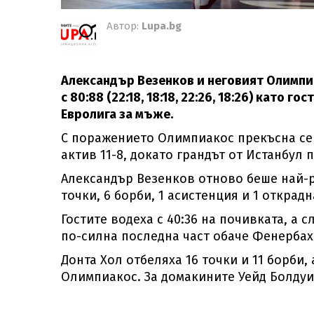
Автор:
Lupa.bg
Александър Везенков и неговият Олимп
с 80:88 (22:18, 18:18, 22:26, 18:26) като 
Евролига за мъже.
С поражението Олимпиакос прекъсна сер
актив 11-8, докато грандът от Истанбул 
Александър Везенков отново беше най-ре
точки, 6 борби, 1 асистенция и 1 открадн
Гостите водеха с 40:36 на почивката, а с
по-силна последна част обаче Фенербах
Донта Хол отбеляха 16 точки и 11 борби,
Олимпиакос. За домакините Уейд Болдуин