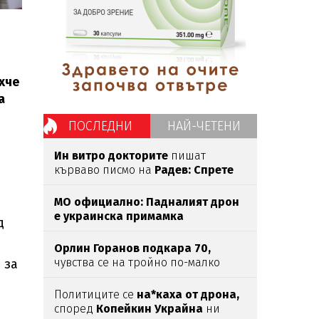
хче
а
ПОСЛЕДНИ
НАЙ-ЧЕТЕНИ
Ин витро докторите
пишат
кърваво писмо на
Радев: Спрете
тази лудост!
МО официално: Падналият дрон
е украинска примамка
д
Орлин Горанов подкара 70,
чувства се на тройно по-малко
 за
Политиците се
на*каха от дрона,
според
Копейкин Украйна
ни