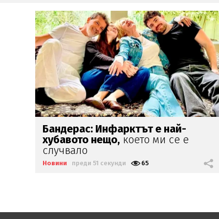
Третата стая
е
новият стандарт
при имотите
Новини
преди 14 минути
592