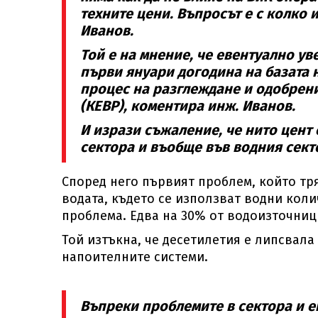
техните цени. Въпросът е с колко 
Иванов.
Той е на мнение, че евентуално ув
първи януари догодина на базата 
процес на разглеждане и одобрени
(КЕВР), коментира инж. Иванов.
И изрази съжаление, че нито цент 
сектора и въобще във водния сект
Според него първият проблем, който тр
водата, където се използват водни коли
проблема. Едва на 30% от водоизточниц
Той изтъкна, че десетилетия е липсвал
напоителните системи.
Въпреки проблемите в сектора и е