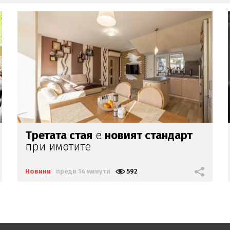
Йотова поздрави Стефан Цанев
по повод
90-годишнината му
Новини
преди 16 минути
473