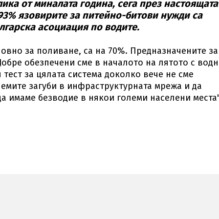
лика от миналата година, сега през настоящата
 93% язовирите за питейно-битови нужди са
ългарска асоциация по водите.
овно за поливане, са на 70%. Предназначените за
Добре обезпечени сме в началото на лятото с вод
 тест за цялата система доколко вече не сме
лемите загуби в инфраструктурната мрежа и да
да имаме безводие в някои големи населени места"