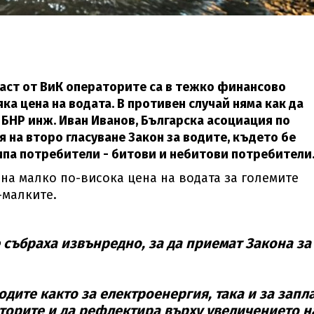
 част от ВиК операторите са в тежко финансово
ка цена на водата. В противен случай няма как да
БНР инж. Иван Иванов, Българска асоциация по
 на второ гласуване Закон за водите, където бе
типа потребители - битови и небитови потребители
на малко по-висока цена на водата за големите
о-малките.
 събраха извънредно, за да приемат Закона за
дите както за електроенергия, така и за запла
аторите и да рефлектира върху увеличението н