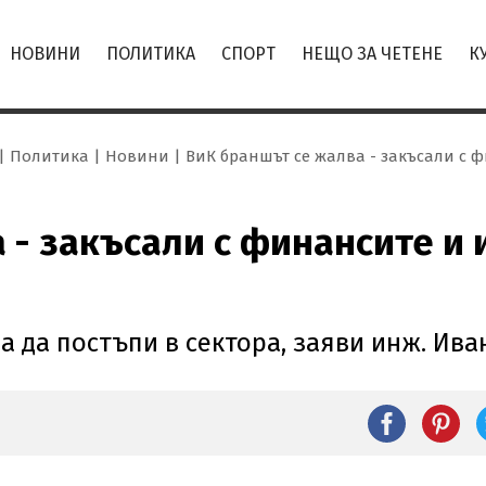
НОВИНИ
ПОЛИТИКА
СПОРТ
НЕЩО ЗА ЧЕТЕНЕ
К
Политика
Новини
ВиК браншът се жалва - закъсали с ф
 - закъсали с финансите и и
а да постъпи в сектора, заяви инж. Ив