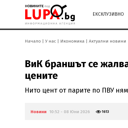
ЕКСКЛУЗИВНО
Начало
У нас
Икономика
Актуални новини
ВиК браншът се жалва
цените
Нито цент от парите по ПВУ ням
Новини
10:52 - 08 Юни 2026
1613