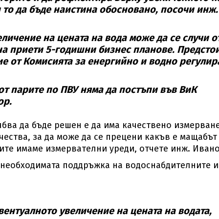
и то да бъде наистина обосновано, посочи инж.
еличение на цената на вода може да се случи о
на приети 5-годишни бизнес планове. Предсто
е от Комисията за енергийно и водно регулир
от парите по ПВУ няма да постъпи във ВиК
ор.
ябва да бъде решен е да има качествено измерван
чества, за да може да се прецени какъв е мащабът
ите имаме измервателни уреди, отчете инж. Иван
а необходимата поддръжка на водоснабдителните и
вентуалното увеличение на цената на водата,