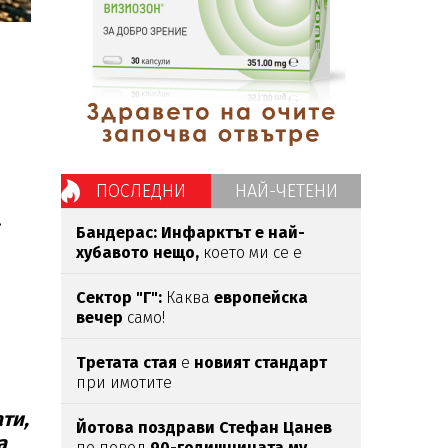
ПОСЛЕДНИ
НАЙ-ЧЕТЕНИ
.
Бандерас: Инфарктът е най-
хубавото нещо,
което ми се е
случвало
Сектор "Г":
Каква
европейска
вечер
само!
Третата стая
е
новият стандарт
при имотите
ти,
Йотова поздрави Стефан Цанев
а
по повод
90-годишнината му