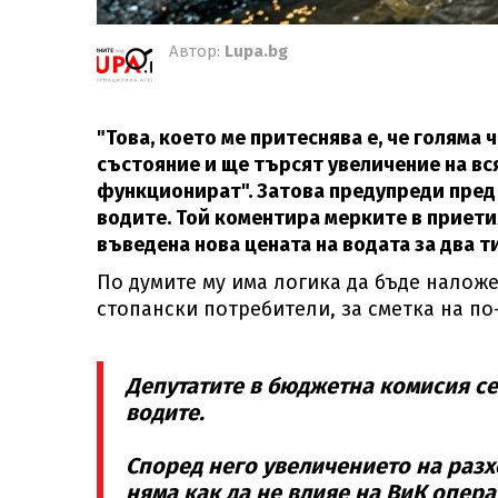
Автор:
Lupa.bg
"Това, което ме притеснява е, че голяма
състояние и ще търсят увеличение на вся
функционират". Затова предупреди пред 
водите. Той коментира мерките в приетия
въведена нова цената на водата за два 
По думите му има логика да бъде наложе
стопански потребители, за сметка на п
Депутатите в бюджетна комисия се
водите.
Според него увеличението на разхо
няма как да не влияе на ВиК опер