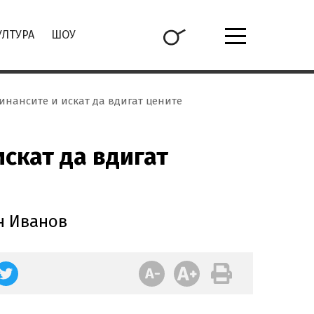
УЛТУРА
ШОУ
инансите и искат да вдигат цените
скат да вдигат
ан Иванов