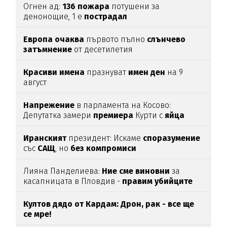
Огнен ад:
136
пожара
потушени за
денонощие, 1 е
пострадал
Европа
очаква
първото пълно
слънчево
затъмнение
от десетилетия
Красиви
имена
празнуват
имен
ден
на 9
август
Напрежение
в парламента на Косово:
Депутатка замери
премиера
Курти с
яйца
Иранският
президент: Искаме
споразумение
със
САЩ
, но
без
компромиси
Лияна Панделиева:
Ние сме виновни
за
касапницата в Пловдив -
правим убийците
медийни звезди!
Култов дядо от Кардам: Дрон, рак - все ще
се мре!