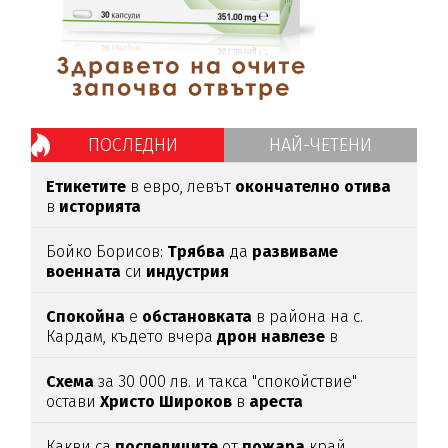
ПОСЛЕДНИ
НАЙ-ЧЕТЕНИ
Етикетите
в евро, левът
окончателно
отива
в
историята
Бойко Борисов:
Трябва
да
развиваме
военната
си
индустрия
Спокойна
е
обстановката
в района на с.
Кардам, където вчера
дрон
навлезе
в
българското
въздушно
пространство
Схема
за 30 000 лв. и такса "спокойствие"
остави
Христо
Широков
в
ареста
Какви са
последиците
от
пожара
край