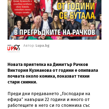
Автор:
Lupa.bg
Новата приятелка на Димитър Рачков
Виктория Кузманова от години е опипвала
почвата около комика, показват техни
стари снимки.
Преди дни предаването „Господари на
ефира“ навърши 22 години и много от
работещите в него си го спомниха със