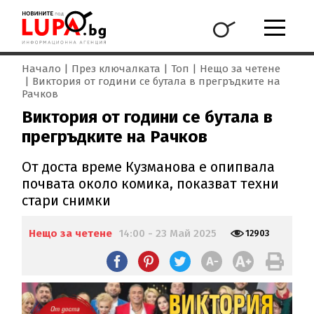
Начало
През ключалката
Топ
Нещо за четене
Виктория от години се бутала в прегръдките на
Рачков
Виктория от години се бутала в
прегръдките на Рачков
От доста време Кузманова е опипвала
почвата около комика, показват техни
стари снимки
Нещо за четене
14:00 - 23 Май 2025
12903