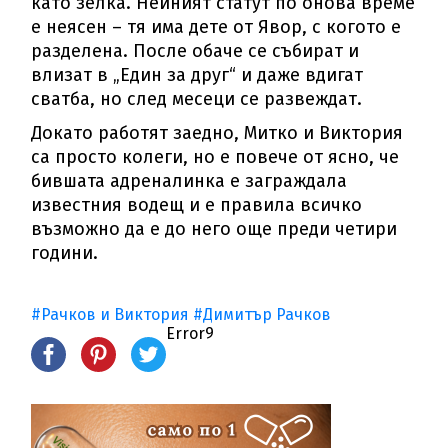
като зелка. Нейният статут по онова време
е неясен – тя има дете от Явор, с когото е
разделена. После обаче се събират и
влизат в „Един за друг“ и даже вдигат
сватба, но след месеци се развеждат.
Докато работят заедно, Митко и Виктория
са просто колеги, но е повече от ясно, че
бившата адреналинка е заграждала
известния водещ и е правила всичко
възможно да е до него още преди четири
години.
#Рачков и Виктория
#Димитър Рачков
Error9