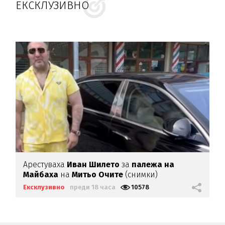
ЕКСКЛУЗИВНО
Арестуваха
Иван Шилето
за
палежа на
Майбаха
на
Митьо Очите
(снимки)
Ексклузивно
преди 18 часа
10578