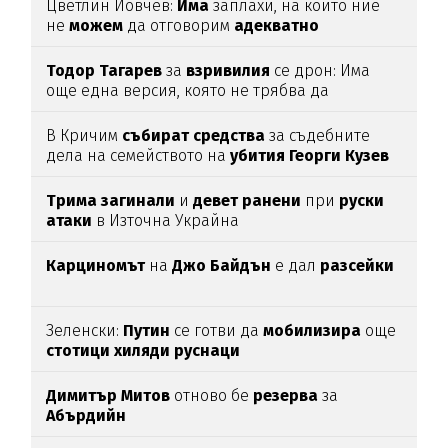
Цветлин Йовчев:
Има
заплахи, на които ние
не
можем
да отговорим
адекватно
Тодор
Тагарев
за
взривилия
се дрон: Има
още една версия, която не трябва да
изключваме
В Кричим
събират
средства
за съдебните
дела на семейството на
убития
Георги
Кузев
Трима
загинали
и
девет
ранени
при
руски
атаки
в Източна Украйна
Карциномът
на
Джо
Байдън
е дал
разсейки
Зеленски:
Путин
се готви да
мобилизира
още
стотици
хиляди
руснаци
Димитър
Митов
отново бе
резерва
за
Абърдийн