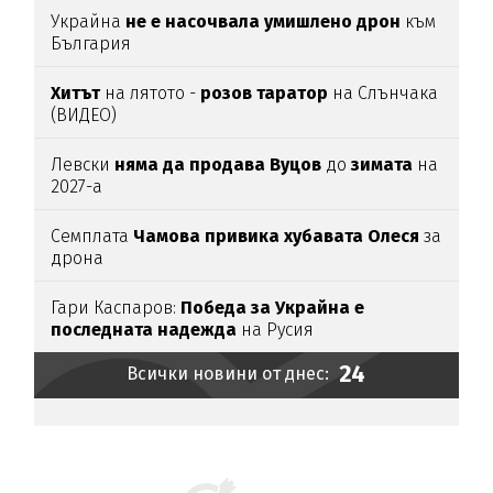
Украйна
не е насочвала умишлено дрон
към
България
Хитът
на лятото -
розов таратор
на Слънчака
(ВИДЕО)
Левски
няма да продава Вуцов
до
зимата
на
2027-а
Семплата
Чамова привика хубавата Олеся
за
дрона
Гари Каспаров:
Победа за Украйна е
последната надежда
на Русия
24
Всички новини от днес: