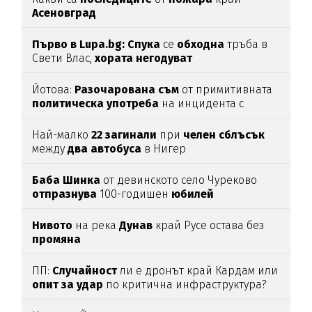
Асеновград
Първо в Lupa.bg: Спука
се
обходна
тръба в
Свети Влас,
хората
негодуват
Йотова:
Разочарована
съм
от примитивната
политическа
употреба
на инцидента с
дрона
Най-малко
22
загинали
при
челен
сблъсък
между
два
автобуса
в Нигер
Баба
Шинка
от девинското село Чуреково
отпразнува
100-годишен
юбилей
Нивото
на река
Дунав
край Русе остава без
промяна
ПП:
Случайност
ли е дронът край Кардам или
опит
за
удар
по критична инфраструктура?