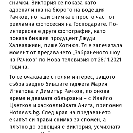
снимки. Виктория се показа като
адреналинка на бюрото на водещия
Рачков, но тази снимка е просто част от
рекламна фотосесия на Господарите. По-
интересна е друга фотография, като
показа бившия продуцент Джуди
Халваджиян, пише Хотнюз. Тя е запечатала
момент от предаването „Забраненото шоу
на Рачков“ по Нова телевизия от 28.11.2021
година.
То се очакваше с голям интерес, защото
събра заедно бившите гаджета Мария
Игнатова и Димитър Рачков, по онова
време и двамата обвързани – с Ивайло
Цветков и хасковлийката Анита, припомня
Hotnews.bg. След края на предаването
екипът си прави снимка за спомен, а
плътно до водещия е Виктория, усмихната