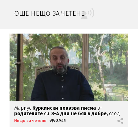
ОЩЕ НЕЩО ЗА ЧЕТЕНЕ
Мариус
Куркински показва писма
от
К
родителите
си:
3-4 дни не бях в добре,
след
х
като ги
прочетох
Нещо за четене
8945
Н