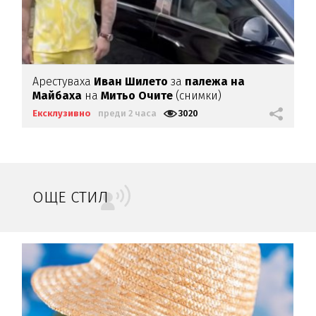
Арестуваха
Иван Шилето
за
палежа на
Майбаха
на
Митьо Очите
(снимки)
Ексклузивно
преди 2 часа
3020
ОЩЕ СТИЛ