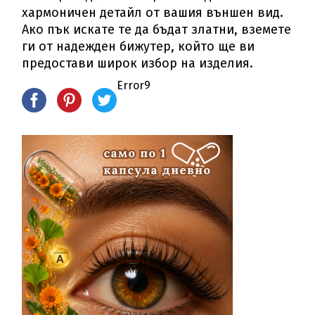
хармоничен детайл от вашия външен вид.
Ако пък искате те да бъдат златни, вземете
ги от надежден бижутер, който ще ви
предостави широк избор на изделия.
Error9