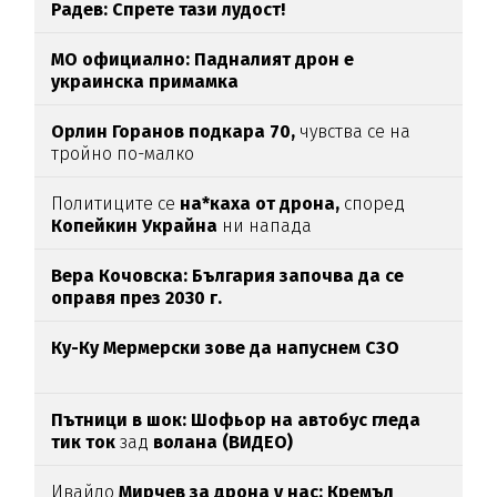
Радев: Спрете тази лудост!
МО официално: Падналият дрон е
украинска примамка
Орлин Горанов подкара 70,
чувства се на
тройно по-малко
Политиците се
на*каха от дрона,
според
Копейкин Украйна
ни напада
Вера Кочовска: България започва да се
оправя през 2030 г.
Ку-Ку Мермерски зове да напуснем СЗО
Пътници в шок: Шофьор на автобус гледа
тик ток
зад
волана (ВИДЕО)
Ивайло
Мирчев за дрона у нас: Кремъл