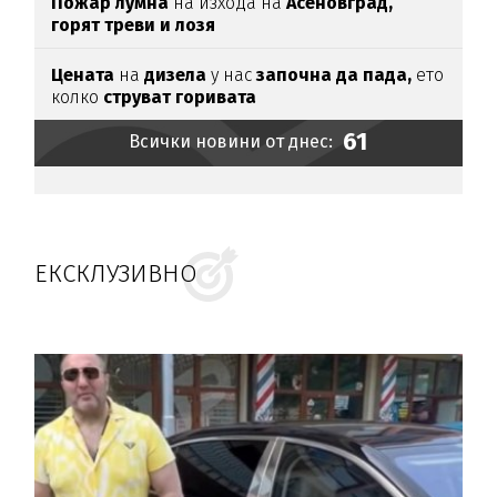
Пожар лумна
на изхода на
Асеновград,
горят треви и лозя
Цената
на
дизела
у нас
започна да пада,
ето
колко
струват горивата
61
Всички новини от днес:
ЕКСКЛУЗИВНО