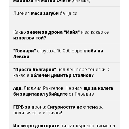
Майбаха
на
Митьо Очите
(снимки)
Лионел
Меси загуби
баща си
Какво
знаем за дрона "Майя"
и за какво се
използва той?
"Говнари"
струваха 10 000 евро
глоба на
Левски
"Проста България"
цял ден пере тениски: С
какво е
облечен Димитър Стоянов?
Адв.
Людмил Рангелов: Не знам
що за колега
би защитавал убийците
от Пловдив
ГЕРБ за
дрона:
Сигурността не е тема
за
политически игрички!
Ин витро докторите
пишат кърваво писмо на