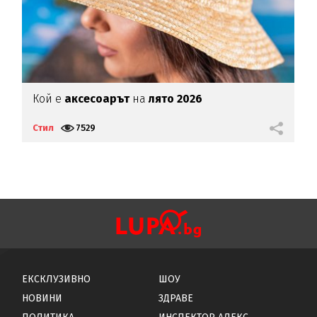
Кой е
аксесоарът
на
лято 2026
Н
с
Стил
7529
С
ЕКСКЛУЗИВНО
ШОУ
НОВИНИ
ЗДРАВЕ