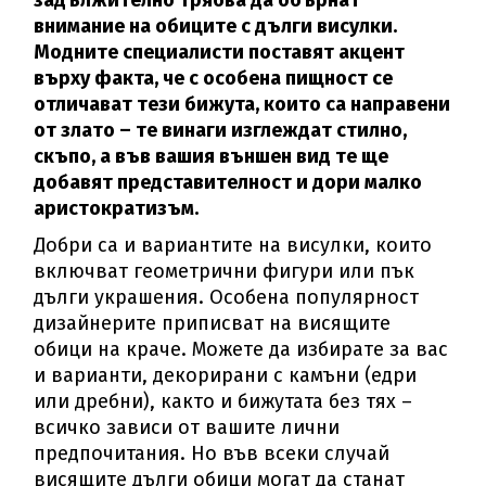
задължително трябва да обърнат
внимание на обиците с дълги висулки.
Модните специалисти поставят акцент
върху факта, че с особена пищност се
отличават тези бижута, които са направени
от злато – те винаги изглеждат стилно,
скъпо, а във вашия външен вид те ще
добавят представителност и дори малко
аристократизъм.
Добри са и вариантите на висулки, които
включват геометрични фигури или пък
дълги украшения. Особена популярност
дизайнерите приписват на висящите
обици на краче. Можете да избирате за вас
и варианти, декорирани с камъни (едри
или дребни), както и бижутата без тях –
всичко зависи от вашите лични
предпочитания. Но във всеки случай
висящите дълги обици могат да станат