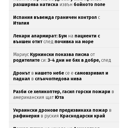
разширява натиска
извън
бойното поле
Испания въвежда граничен контрол
с
Италия
Лекари алармират: Бум
на
пациенти с
външен отит
след
почивка на море
Мариус
Куркински показва писма
от
родителите
си:
3-4 дни не бях в добре,
след
като ги
прочетох
Дронът
в
нашето небе
се е
самовзривил и
паднал
в
слънчогледова нива
Разби се хеликоптер,
гасил горски пожари
в
американския щат
Юта
Украински дронове предизвикаха пожар
в
рафинерия
в руския
Краснодарски край