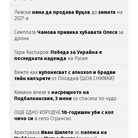
Левски
няма да продава Вуцов
до
зимата
на
2027-а
Семплата
Чамова привика хубавата Олеся
за
дрона
Гари Каспаров:
Победа за Украйна е
последната надежда
на Русия
Вижте как
купонясват с алкохол и брадви
тийн килърите
от Пловдив (ШОК СНИМКИ)
Камион влезе в
насрещното на
Подбалканския, 3 жени
се спасиха по чудо
(ВИДЕО)
ОЩЕ ЕДНО ИЗРОДЧЕ:
18-годишен уби с кол
чичо си
в село Странско
Арестуваха
Иван Шилето
за
палежа на