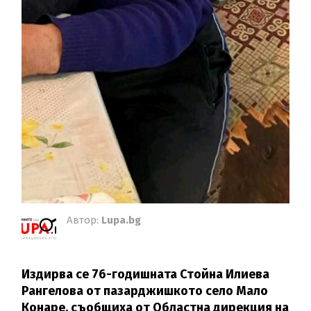
Автор:
Lupa.bg
Издирва се 76-годишната Стойна Илиева
Рангелова от пазарджишкото село Мало
Конаре, съобщиха от Областна дирекция на