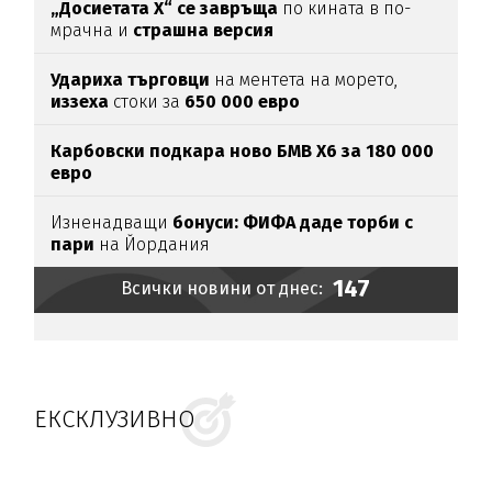
„Досиетата Х“ се завръща
по кината в по-
мрачна и
страшна версия
Удариха
търговци
на ментета на морето,
иззеха
стоки за
650
000
евро
Карбовски подкара ново БМВ Х6 за 180 000
евро
Изненадващи
бонуси:
ФИФА даде торби с
пари
на Йордания
147
Всички новини от днес:
ЕКСКЛУЗИВНО