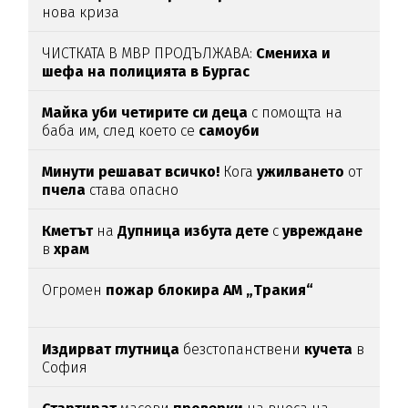
нова криза
ЧИСТКАТА В МВР ПРОДЪЛЖАВА:
Смениха и
шефа на полицията в Бургас
Майка уби четирите си деца
с помощта на
баба им, след което се
самоуби
Минути решават всичко!
Кога
ужилването
от
пчела
става опасно
Кметът
на
Дупница избута дете
с
увреждане
в
храм
Огромен
пожар блокира АМ „Тракия“
Издирват глутница
безстопанствени
кучета
в
София