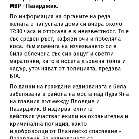
МВР - Пазарджик.
По информация на органите на реда
жената е напуснала дома си вчера около
17:30 часа и оттогава е в неизвестност. Тя е
със среден ръст, кафяви очи и побеляла
коса. Към момента на изчезването си е
била облечена със син анцуг и светли
маратонки, като е носела дървена тояга и
чадър, уточняват от полицията, предава
БТА.
По данни на граждани издирваната е била
забелязана в района на моста над Луда Яна
на главния път между Пловдив и
Пазарджик. В издирвателните
действия участват екипи на охранителна и
криминална полиция, както
и доброволци от Планинско спасяване -
Пазарджик. За издирването са