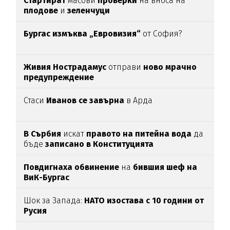
Стартират
масови
проверки
на вноса на
плодове
и
зеленчуци
Бургас измъква „Евровизия“
от София?
Живия Нострадамус
отправи
ново мрачно
предупреждение
Стаси
Иванов се завърна
в Арда
В Сърбия
искат
правото на питейна вода
да
бъде
записано в Конституцията
Повдигнаха обвинение
на
бившия шеф на
ВиК-Бургас
Шок за Запада:
НАТО изостава с 10 години от
Русия