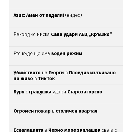
Азис: Аман от педали!
(видео)
Рекордно ниска
Сава удари АЕЦ „Кръшко“
Ето къде ще има
воден режим
Убийството
на
Георги
в
Пловдив излъчвано
на живо
в
ТикТок
Буря
с
градушка
удари
Старозагорско
Огромен пожар
в
столичен квартал
Ескалацията
в
Черно море заплашва
света с