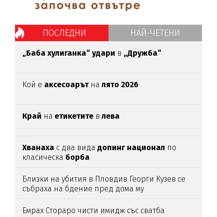
ПОСЛЕДНИ
НАЙ-ЧЕТЕНИ
„Баба хулиганка“ удари
в
„Дружба“
Кой е
аксесоарът
на
лято 2026
Край
на
етикетите
в
лева
Хванаха
с два вида
допинг национал
по
класическа
борба
Близки на убития в Пловдив Георги Кузев се
събраха на бдение пред дома му
Емрах Стораро чисти имидж със сватба