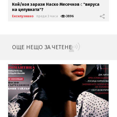
Кой/коя зарази
Наско Месечков
с
"вируса
на целувката"?
Ексклузивно
преди 3 часа
3896
ОЩЕ НЕЩО ЗА ЧЕТЕНЕ