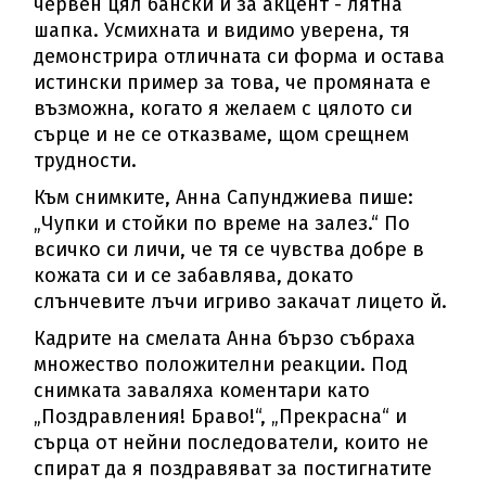
червен цял бански и за акцент - лятна
шапка. Усмихната и видимо уверена, тя
демонстрира отличната си форма и остава
истински пример за това, че промяната е
възможна, когато я желаем с цялото си
сърце и не се отказваме, щом срещнем
трудности.
Към снимките, Анна Сапунджиева пише:
„Чупки и стойки по време на залез.“ По
всичко си личи, че тя се чувства добре в
кожата си и се забавлява, докато
слънчевите лъчи игриво закачат лицето й.
Кадрите на смелата Анна бързо събраха
множество положителни реакции. Под
снимката заваляха коментари като
„Поздравления! Браво!“, „Прекрасна“ и
сърца от нейни последователи, които не
спират да я поздравяват за постигнатите