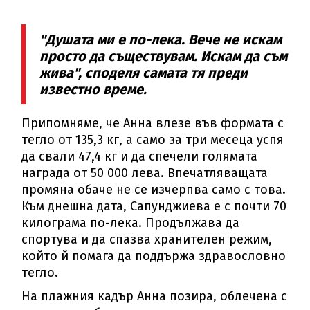
"Душата ми е по-лека. Вече не искам
просто да съществувам. Искам да съм
жива", споделя самата тя преди
известно време.
Припомняме, че Анна влезе във формата с
тегло от 135,3 кг, а само за три месеца успя
да свали 47,4 кг и да спечели голямата
награда от 50 000 лева. Впечатляващата
промяна обаче не се изчерпва само с това.
Към днешна дата, Сапунджиева е с почти 70
килограма по-лека. Продължава да
спортува и да спазва хранителен режим,
който й помага да поддържа здравословно
тегло.
На плажния кадър Анна позира, облечена с