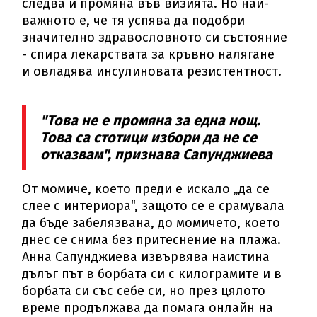
следва и промяна във визията. Но най-
важното е, че тя успява да подобри
значително здравословното си състояние
- спира лекарствата за кръвно налягане
и овладява инсулиновата резистентност.
"Това не е промяна за една нощ.
Това са стотици избори да не се
отказвам", признава Сапунджиева
От момиче, което преди е искало „да се
слее с интериора“, защото се е срамувала
да бъде забелязвана, до момичето, което
днес се снима без притеснение на плажа.
Анна Сапунджиева извървява наистина
дълъг път в борбата си с килограмите и в
борбата си със себе си, но през цялото
време продължава да помага онлайн на