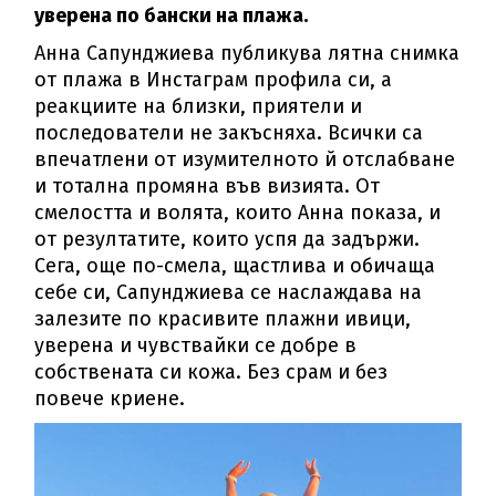
уверена по бански на плажа.
Анна Сапунджиева публикува лятна снимка
от плажа в Инстаграм профила си, а
реакциите на близки, приятели и
последователи не закъсняха. Всички са
впечатлени от изумителното й отслабване
и тотална промяна във визията. От
смелостта и волята, които Анна показа, и
от резултатите, които успя да задържи.
Сега, още по-смела, щастлива и обичаща
себе си, Сапунджиева се наслаждава на
залезите по красивите плажни ивици,
уверена и чувствайки се добре в
собствената си кожа. Без срам и без
повече криене.