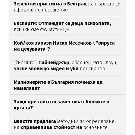
Зеленски пристигна в Белград
на първото си
официално посещение
Експерти: Отглеждат се деца психопати,
всички сме съучастници
Кой/коя зарази
Наско Месечков
с
"вируса
на целувката"?
„Търся те“:
Тийнейджър,
облечен като клоун,
засне зловещо видео и уби
пенсионер
Милионерите в България почнаха да
намаляват
Защо през лятото зачестяват болките в
кръста?
Властта предлага
методика за определяне
на
справедлива стойност на
основните
храни