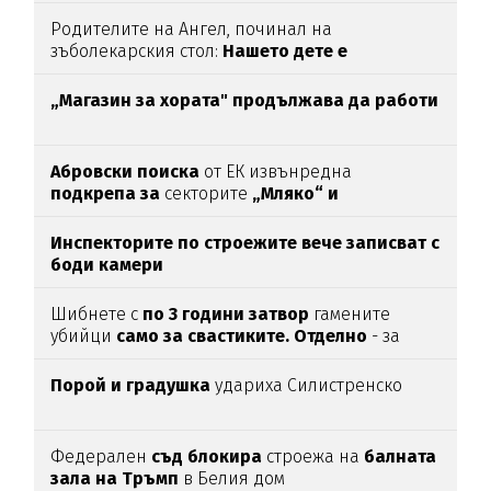
Родителите на Ангел, починал на
зъболекарския стол:
Нашето дете е
интоксикирано
с препарат, който е
антидотът
на
упойката
„Магазин за хората"
продължава да работи
Абровски поиска
от ЕК извънредна
подкрепа за
секторите
„Мляко“ и
„Свиневъдство“
Инспекторите по строежите вече записват с
боди камери
Шибнете с
по 3 години затвор
гамените
убийци
само за свастиките. Отделно
- за
убийството
Порой и градушка
удариха Силистренско
Федерален
съд блокира
строежа на
балната
зала на Тръмп
в Белия дом