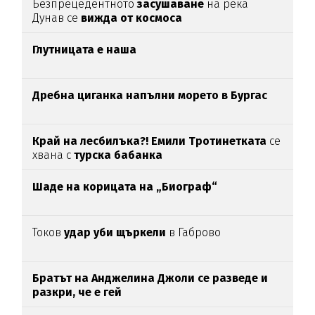
Безпрецедентното
засушаване
на река
Дунав се
вижда от космоса
Глутницата е наша
Дребна циганка напълни морето в Бургас
Край на лесбилъка?!
Емили Тротинетката
се
хвана с
турска бабанка
Шаде на корицата на „Биограф“
Токов
удар уби щъркели
в Габрово
Братът на Анджелина Джоли се разведе и
разкри, че е гей