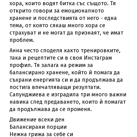
хора, които водят битка със същото. Тя
открито говори за емоционалното
хранене и последствията от него - една
тема, от която сякаш много хора се
страхуват и не могат да признаят, че имат
проблем.
Анна често споделя както тренировките,
така и рецептите си в своя Инстаграм
профил. Тя залага на режим за
балансирано хранене, който й помага да
съхрани енергията си и да продължава да
постига впечатляващи резултати.
Сапунджиева е изградила три много важни
навика след предаването, които й помагат
да продължава да се променя.
Движение всеки ден
Балансирани порции
Нежна грижа за себе си