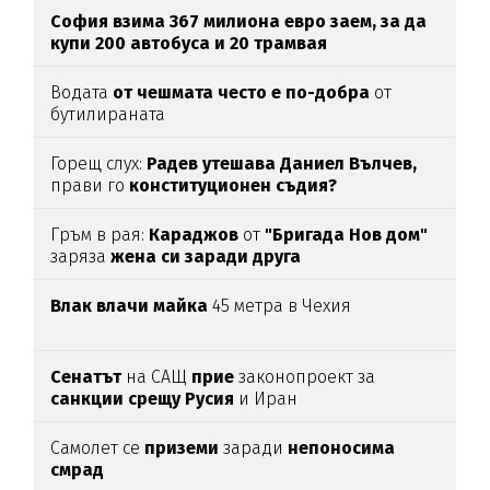
София взима 367 милиона евро заем, за да
купи 200 автобуса и 20 трамвая
Водата
от чешмата често е по-добра
от
бутилираната
Горещ слух:
Радев утешава Даниел Вълчев,
прави го
конституционен съдия?
Гръм в рая:
Караджов
от
"Бригада Нов дом"
заряза
жена си заради друга
Влак влачи майка
45 метра в Чехия
Сенатът
на САЩ
прие
законопроект за
санкции срещу Русия
и Иран
Самолет се
приземи
заради
непоносима
смрад