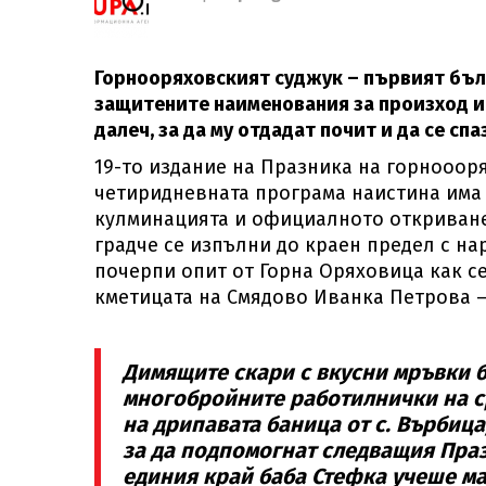
Горнооряховският суджук – първият бълг
защитените наименования за произход и 
далеч, за да му отдадат почит и да се с
19-то издание на Празника на горноооря
четиридневната програма наистина има 
кулминацията и официалното откриване 
градче се изпълни до краен предел с нар
почерпи опит от Горна Оряховица как с
кметицата на Смядово Иванка Петрова – 
Димящите скари с вкусни мръвки б
многобройните работилнички на ср
на дрипавата баница от с. Върбица
за да подпомогнат следващия Праз
единия край баба Стефка учеше ма