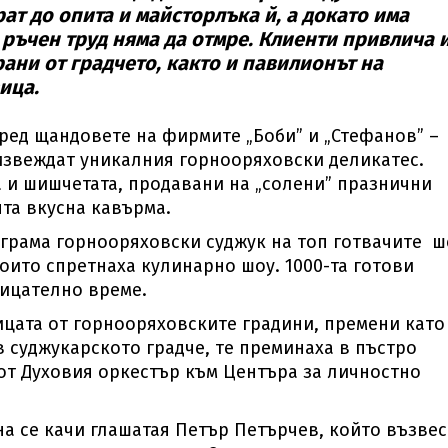
ат до опита и майсторлъка й, а докато има
и ръчен труд няма да отмре. Клиенти привлича 
ани от градчето, както и павилионът на
ица.
пред щандовете на фирмите „Боби” и „Стефанов” –
извеждат уникалния горнооряховски деликатес.
а и шишчетата, продавани на „солени” празнични
та вкусна кавърма.
лограма горнооряховски суджук на топ готвачите 
ито спретнаха кулинарно шоу. 1000-та готови
рицателно време.
ицата от горнооряховските градини, премени като
в суджукарското градче, те преминаха в пъстро
 от Духовия оркестър към Центъра за личностно
ена се качи глашатая Петър Петърчев, който възве