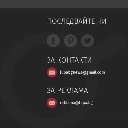
Близнака
Росица Кирилова
живее с 24
котки
ПОСЛЕДВАЙТЕ НИ
Пентагонът разсекрети нови 41
документа за НЛО
(видео)
След феноменален успех:
Подготвят втора част
за
Майкъл
Джексън
ЗА КОНТАКТИ
Създава се "ислямско НАТО"
lupabgnews@gmail.com
АЕЦ "Козлодуй" може
да
издържи
още десетина дни
ЗА РЕКЛАМА
Измамници
се представят за
reklama@lupa.bg
лечители
от Родопите