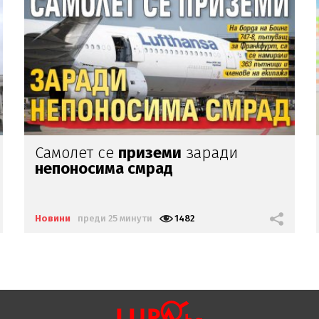
Родителите на Ангел, починал на
зъболекарския стол:
Нашето дете
е интоксикирано
с препарат,
който е
антидотът
на
упойката
Новини
преди 37 минути
1219