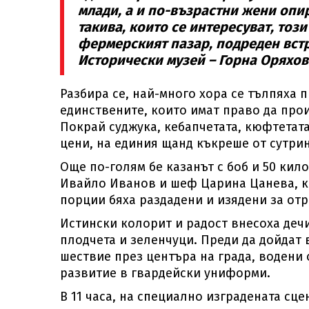
млади, а и по-възрастни жени опир
такива, които се интересуват, тоз
фермерският пазар, подреден встр
Исторически музей – Горна Оряхов
Разбира се, най-много хора се тълпяха 
единствените, които имат право да про
Покрай суджука, кебапчетата, кюфтетат
цени, на единия щанд къкреше от сутрин
Още по-голям бе казанът с боб и 50 ки
Ивайло Иванов и шеф Царина Цанева, ко
порции бяха раздадени и изядени за от
Истински колорит и радост внесоха деч
плодчета и зеленчуци. Преди да дойдат 
шествие през центъра на града, водени
развитие в гвардейски униформи.
В 11 часа, на специално изградената сц