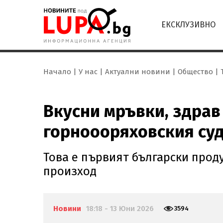
ЕКСКЛУЗИВНО
Начало
У нас
Актуални новини
Общество
Вкусни мръвки, здрав
горноооряховския су
Това е първият български прод
произход
Новини
18:18 - 13 Юни 2026
3594