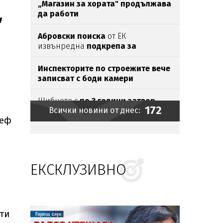
който е
антидотът
на
упойката
„Магазин за хората"
продължава
да работи
и
Абровски поиска
от ЕК
извънредна
подкрепа за
секторите
„Мляко“ и
„Свиневъдство“
Инспекторите по строежите вече
записват с боди камери
Шибнете с
по 3 години затвор
172
Всички новини от днес:
гамените убийци
само за
шеф
свастиките. Отделно
- за
убийството
Порой и градушка
удариха
Силистренско
ЕКСКЛУЗИВНО
Федерален
съд блокира
строежа
на
балната зала на Тръмп
в
Белия дом
Федерацията на Южна Корея
подкупвала съдии със... секс
сти