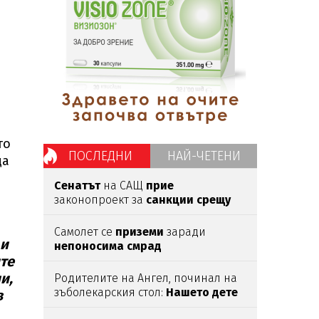
то
ПОСЛЕДНИ
НАЙ-ЧЕТЕНИ
да
Сенатът
на САЩ
прие
законопроект за
санкции срещу
Русия
и Иран
Самолет се
приземи
заради
 и
непоносима смрад
те
и,
Родителите на Ангел, починал на
зъболекарския стол:
Нашето дете
в
е интоксикирано
с препарат,