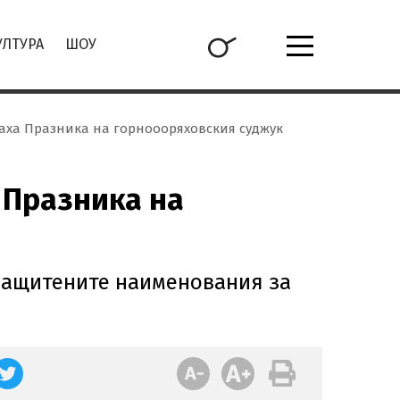
УЛТУРА
ШОУ
язаха Празника на горноооряховския суджук
 Празника на
 защитените наименования за