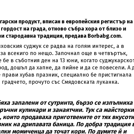
арски продукт, вписан в европейския регистър на
гордост на града, отново събра хора от близо и
пази стародавна традиция, предава Borbabg.com.
ховския суджук се радва на голям интерес, а в
за всекиго по нещо. Започнал още в четвъртък,
бе в съботния ден на 13 юни, когато суджукарско
од, дошъл да хапне, да пийне и да се повесели. А 
е прави хубав празник, специално бе пристигнала
градчето, прочуто със Смядовската луканка.
яха запалени от сутринта, бързо се изпълниха
ъчни кулинари и занаятчии. Тук са майсторки
, които продаваха приготвените от тях вкусоти
ник на дрипавата баница. По добра традиция 
лки момиченца да точат кори. По думите й и