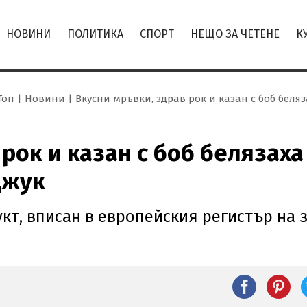
НОВИНИ
ПОЛИТИКА
СПОРТ
НЕЩО ЗА ЧЕТЕНЕ
К
Топ
Новини
Вкусни мръвки, здрав рок и казан с боб бел
 рок и казан с боб белязаха
джук
укт, вписан в европейския регистър на