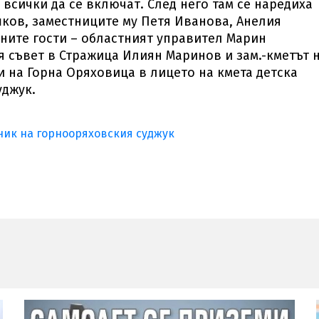
всички да се включат. След него там се наредиха
ков, заместниците му Петя Иванова, Анелия
ните гости – областният управител Марин
 съвет в Стражица Илиян Маринов и зам.-кметът 
 на Горна Оряховица в лицето на кмета детска
уджук.
ник на горнооряховския суджук