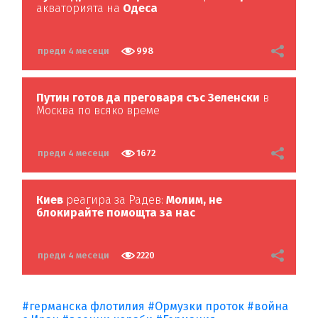
акваторията на
Одеса
преди 4 месеци
998
Путин готов да преговаря със Зеленски
в
Москва по всяко време
преди 4 месеци
1672
Киев
реагира за Радев:
Молим, не
блокирайте помощта за нас
преди 4 месеци
2220
#германска флотилия
#Ормузки проток
#война