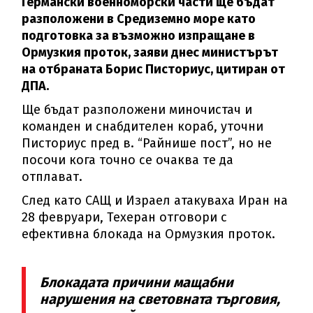
Германски военноморски части ще бъдат
разположени в Средиземно море като
подготовка за възможно изпращане в
Ормузкия проток, заяви днес министърът
на отбраната Борис Писториус, цитиран от
ДПА.
Ще бъдат разположени миночистач и
команден и снабдителен кораб, уточни
Писториус пред в. “Райнише пост”, но не
посочи кога точно се очаква те да
отплават.
След като САЩ и Израел атакуваха Иран на
28 февруари, Техеран отговори с
ефективна блокада на Ормузкия проток.
Блокадата причини мащабни
нарушения на световната търговия,