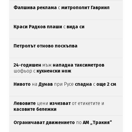
Фалшива реклама
с
митрополит Гавриил
Краси Радков плаши
с
вида си
Петролът отново поскъпва
24-годишен
мъж
нападна таксиметров
шофьор с
кухненски нож
Нивото
на
Дунав
при Русе
спадна
с
още 2 см
Левовите
цени
изчезват
от етикетите и
касовите бележки
Ограничават движението
по
АМ „Тракия“