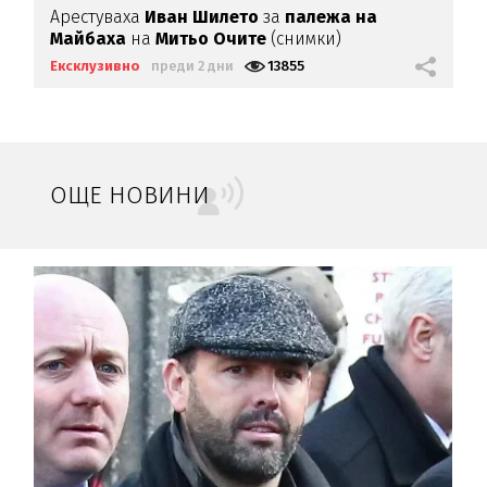
Арестуваха
Иван Шилето
за
палежа на
Майбаха
на
Митьо Очите
(снимки)
Ексклузивно
преди 2 дни
13855
ОЩЕ НОВИНИ