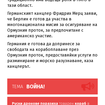
тази област.
Германският канцлер Фридрих Мерц заяви,
че Берлин е готов да участва в
многонационална мисия за осигуряване на
Ормузкия проток, за предпочитане с
американско участие.
Германия е готова да допринесе за
свободата на корабоплаване през
Ормузкия проток, предоставяйки услуги по
разминиране и морско разузнаване, каза
канцлерът.
ВОЙНА!
ТЕМА
Руски дронове поразиха
товарен
кораб
в