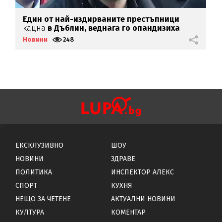
Един от най-издирваните престъпници
И
кацна
в Дъблин,
веднага го опандизиха
б
Новини
248
Н
ЕКСКЛУЗИВНО
ШОУ
НОВИНИ
ЗДРАВЕ
ПОЛИТИКА
ИНСПЕКТОР АЛЕКС
СПОРТ
КУХНЯ
НЕЩО ЗА ЧЕТЕНЕ
АКТУАЛНИ НОВИНИ
КУЛТУРА
КОМЕНТАР