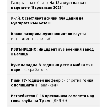
Развръзката е близо:
На 12 август казват
къде ще е "Евровизия 2027"
КРАЙ:
Осветляват всички плащания на
Булгаргаз към Боташ
Какво разкрива музикалният ви вкус
за
интелигентността ви?
ИЗВЪНРЕДНО: Инцидент
във
военния
завод
в
Белица
Куче нападна 8-годишно дете
и
майка
му в
парк
в Стара Загора
Пиян 77-годишен шофьор
си спретна
гонка
с полицията
в Павликени
Изтребители F-16 прехванаха самолети над
голф клуба на Тръмп
(ВИДЕО)