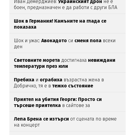
Иван Демерджиев:
Украинският
дрон
не е
боен, предназначен е да работи с други БЛА
Шок в Германия! Камъните на глада се
показаха
Шок и ужас:
Авокадото
си
сменя пола
всеки
ден
Световните морета
достигнаха
невиждани
температури през юли
Пребиха
и
ограбиха
възрастна жена в
Добричко, тя е в
тежко
състояние
Приятел на убития Георги: Просто си
търсеше приятелка
в сайтове за
запознанства, нищо повече
Лепа Брена се изтърси
от сцената по време
на концерт