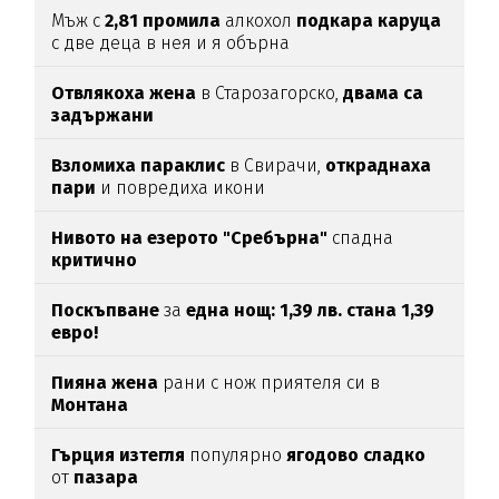
Мъж с
2,81
промила
алкохол
подкара
каруца
с две деца в нея и я обърна
Отвлякоха жена
в Старозагорско,
двама са
задържани
Взломиха
параклис
в Свирачи,
откраднаха
пари
и повредиха икони
Нивото на езерото "Сребърна"
спадна
критично
Поскъпване
за
една нощ: 1,39 лв. стана 1,39
евро!
Пияна жена
рани с нож приятеля си в
Монтана
Гърция изтегля
популярно
ягодово сладко
от
пазара