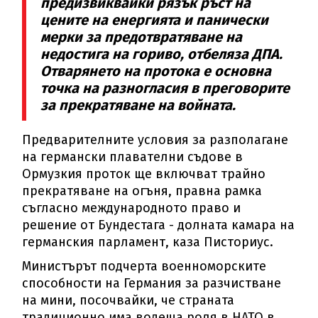
предизвиквайки рязък ръст на
цените на енергията и панически
мерки за предотвратяване на
недостига на гориво, отбеляза ДПА.
Отварянето на протока е основна
точка на разногласия в преговорите
за прекратяване на войната.
Предварителните условия за разполагане
на германски плавателни съдове в
Ормузкия проток ще включват трайно
прекратяване на огъня, правна рамка
съгласно международното право и
решение от Бундестага - долната камара на
германския парламент, каза Писториус.
Министърът подчерта военноморските
способности на Германия за разчистване
на мини, посочвайки, че страната
традиционно има водеща роля в НАТО в