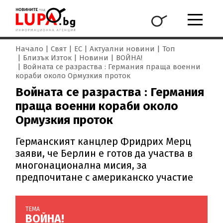
Начало
Свят
ЕС
Актуални новини
Топ
Близък Изток
Новини
ВОЙНА!
Войната се разраства : Германия праща военни
кораби около Ормузкия проток
Войната се разраства : Германия
праща военни кораби около
Ормузкия проток
Германският канцлер Фридрих Мерц
заяви, че Берлин е готов да участва в
многонационална мисия, за
предпочитане с американско участие
ТЕМА
ВОЙНА!