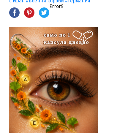
с Иран
#военни кораби
#Германия
Error9