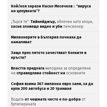
Кой/коя зарази
Наско Месечков
с
"вируса
на целувката"?
„Търся те“:
Тийнейджър,
облечен като клоун,
засне зловещо видео и уби
пенсионер
Милионерите в България почнаха да
намаляват
Защо през лятото зачестяват болките в
кръста?
Властта предлага
методика за определяне
на
справедлива стойност на
основните
храни
София взима 367 милиона евро заем, за да
купи 200 автобуса и 20 трамвая
Водата
от чешмата често е по-добра
от
бутилираната