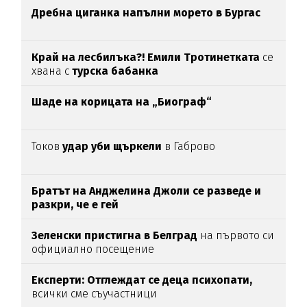
Дребна циганка напълни морето в Бургас
Край на лесбилъка?!
Емили Тротинетката
се
хвана с
турска бабанка
Шаде на корицата на „Биограф“
Токов
удар уби щъркели
в Габрово
Братът на Анджелина Джоли се разведе и
разкри, че е гей
Зеленски пристигна в Белград
на първото си
официално посещение
Експерти: Отглеждат се деца психопати,
всички сме съучастници