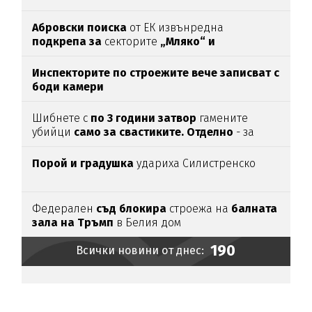
Абровски поиска
от ЕК извънредна
подкрепа за
секторите
„Мляко“ и
„Свиневъдство“
Инспекторите по строежите вече записват с
боди камери
Шибнете с
по 3 години затвор
гамените
убийци
само за свастиките. Отделно
- за
убийството
Порой и градушка
удариха Силистренско
Федерален
съд блокира
строежа на
балната
зала на Тръмп
в Белия дом
190
Всички новини от днес: