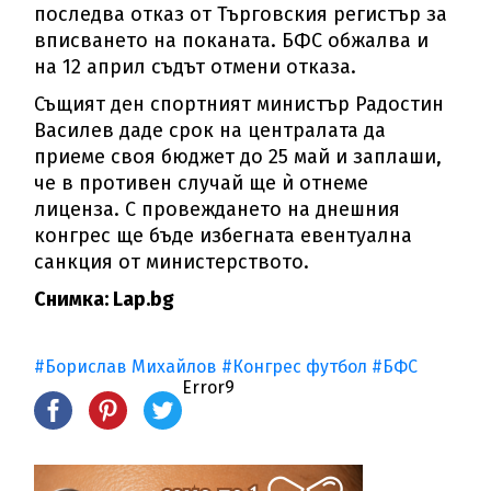
последва отказ от Търговския регистър за
вписването на поканата. БФС обжалва и
на 12 април съдът отмени отказа.
Същият ден спортният министър Радостин
Василев даде срок на централата да
приеме своя бюджет до 25 май и заплаши,
че в противен случай ще ѝ отнеме
лиценза. С провеждането на днешния
конгрес ще бъде избегната евентуална
санкция от министерството.
Снимка: Lap.bg
#Борислав Михайлов
#Конгрес футбол
#БФС
Error9