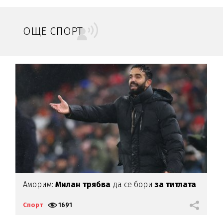
ОЩЕ СПОРТ
Аморим:
Милан трябва
да се бори
за титлата
Е
С
Спорт
1691
С