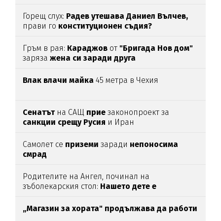
Горещ слух:
Радев утешава Даниел Вълчев,
прави го
конституционен съдия?
Гръм в рая:
Караджов
от
"Бригада Нов дом"
заряза
жена си заради друга
Влак влачи майка
45 метра в Чехия
Сенатът
на САЩ
прие
законопроект за
санкции срещу Русия
и Иран
Самолет се
приземи
заради
непоносима
смрад
Родителите на Ангел, починал на
зъболекарския стол:
Нашето дете е
интоксикирано
с препарат, който е
антидотът
на
упойката
„Магазин за хората"
продължава да работи