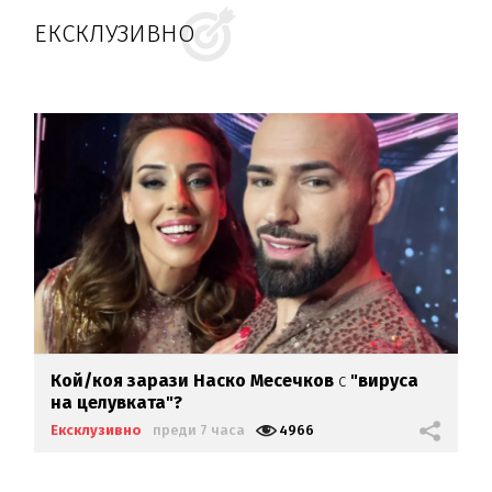
ЕКСКЛУЗИВНО
Кой/коя зарази
Наско Месечков
с
"вируса
на целувката"?
Ексклузивно
преди 7 часа
4966