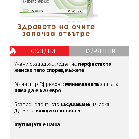
ПОСЛЕДНИ
НАЙ-ЧЕТЕНИ
Учени създадоха модел на
перфектното
женско тяло според мъжете
Министър Ефремова:
Минималната
заплата
няма да е 620 евро
Безпрецедентното
засушаване
на река
Дунав се
вижда от космоса
Глутницата е наша