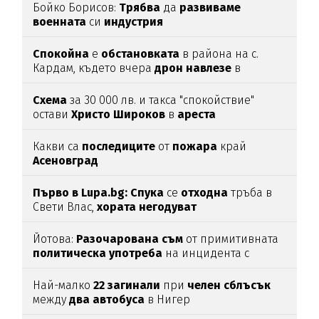
Бойко Борисов:
Трябва
да
развиваме
военната
си
индустрия
Спокойна
е
обстановката
в района на с.
Кардам, където вчера
дрон
навлезе
в
българското
въздушно
пространство
Схема
за 30 000 лв. и такса "спокойствие"
остави
Христо
Широков
в
ареста
Какви са
последиците
от
пожара
край
Асеновград
Първо в Lupa.bg: Спука
се
отходна
тръба в
Свети Влас,
хората
негодуват
Йотова:
Разочарована
съм
от примитивната
политическа
употреба
на инцидента с
дрона
Най-малко
22
загинали
при
челен
сблъсък
между
два
автобуса
в Нигер