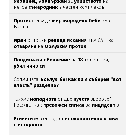
Украинец
е
задържан
за
убийството
на
негов
сънародник
в частен комплекс в
община
Несебър
Протест
заради
мъртвородено
бебе
във
Варна
Иран
отправи
редица
искания
към САЩ за
отваряне
на
Ормузкия
проток
Повдигнаха
обвинение
на 18-годишния,
убил
чичо
си
Седмицата:
Боклук, бе! Как да я съберем “вся
власть” разделно?
"Бяхме
нападнати
от две
кучета
зверове":
Гражданка с
тревожен
сигнал
за
инцидент
в
Благоевград
Етикетите
в евро, левът
окончателно
отива
в
историята