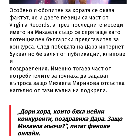
Особено любопитен за хората се оказа
фактът, че и двете певици са част от
Virginia Records, а през последните месеци
името на Михаела също се спрягаще като
потенциален български представител за
конкурса. След победата на Дара интернет
буквално бе залят от публикации, клипове
и
поздравления. Именно тогава част от
потребителите започнаха да задават
въпроса защо Михаела Маринова отсъства
напълно от тази вълна на подкрепа.
„Дори хора, които бяха нейни
конкуренти, поздравиха Дара. Защо
Михаела мълчи?“, питат фенове
онлайн.