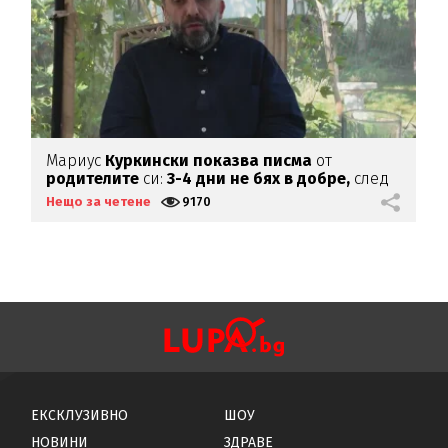
Мариус
Куркински показва писма
от
К
родителите
си:
3-4 дни не бях в добре,
след
х
като ги
прочетох
Нещо за четене
9170
Н
ЕКСКЛУЗИВНО
ШОУ
НОВИНИ
ЗДРАВЕ