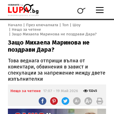
Начало
През ключалката
Топ
Шоу
Нещо за четене
Защо Михаела Маринова не поздрави Дара?
Защо Михаела Маринова не
поздрави Дара?
Това веднага отприщи вълна от
коментари, обвинения в завист и
спекулации за напрежение между двете
изпълнителки
Нещо за четене
17:07 - 19 Май 2026
13245