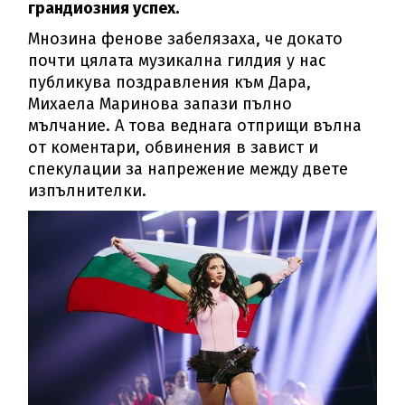
грандиозния успех.
Мнозина фенове забелязаха, че докато
почти цялата музикална гилдия у нас
публикува поздравления към Дара,
Михаела Маринова запази пълно
мълчание. А това веднага отприщи вълна
от коментари, обвинения в завист и
спекулации за напрежение между двете
изпълнителки.