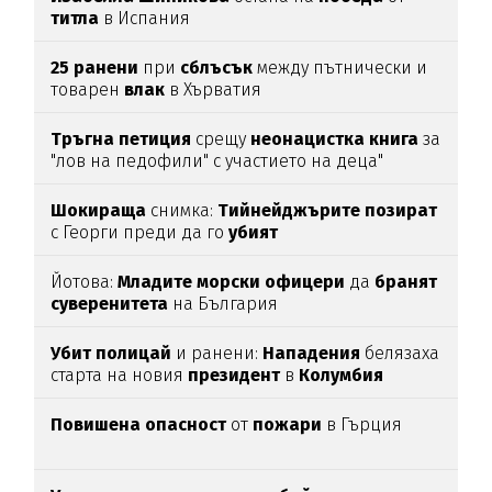
титла
в Испания
25
ранени
при
сблъсък
между пътнически и
товарен
влак
в Хърватия
Тръгна
петиция
срещу
неонацистка
книга
за
"лов на педофили" с участието на деца"
Шокираща
снимка:
Тийнейджърите
позират
с Георги преди да го
убият
Йотова:
Младите
морски
офицери
да
бранят
суверенитета
на България
Убит
полицай
и ранени:
Нападения
белязаха
старта на новия
президент
в
Колумбия
Повишена
опасност
от
пожари
в Гърция