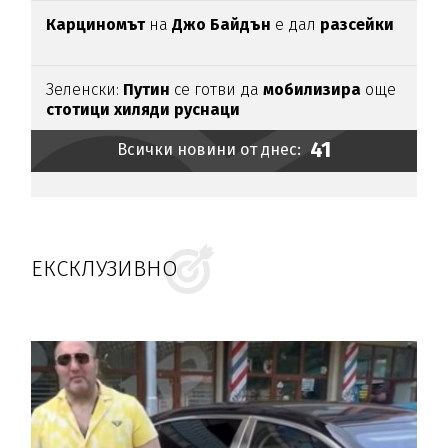
Карциномът
на
Джо
Байдън
е дал
разсейки
Зеленски:
Путин
се готви да
мобилизира
още
стотици
хиляди
руснаци
41
Всички новини от днес:
ЕКСКЛУЗИВНО