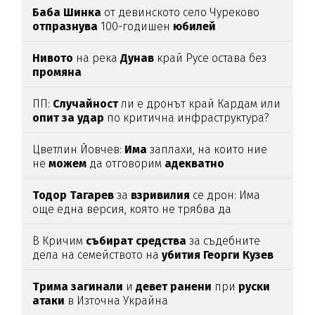
Баба
Шинка
от девинското село Чуреково
отпразнува
100-годишен
юбилей
Нивото
на река
Дунав
край Русе остава без
промяна
ПП:
Случайност
ли е дронът край Кардам или
опит
за
удар
по критична инфраструктура?
Цветлин Йовчев:
Има
заплахи, на които ние
не
можем
да отговорим
адекватно
Тодор
Тагарев
за
взривилия
се дрон: Има
още една версия, която не трябва да
изключваме
В Кричим
събират
средства
за съдебните
дела на семейството на
убития
Георги
Кузев
Трима
загинали
и
девет
ранени
при
руски
атаки
в Източна Украйна