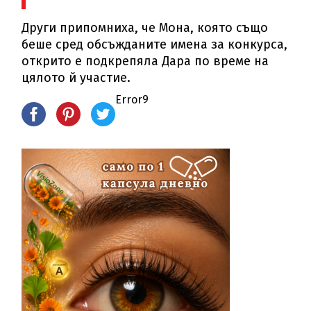
Други припомниха, че Мона, която също
беше сред обсъжданите имена за конкурса,
открито е подкрепяла Дара по време на
цялото й участие.
Error9