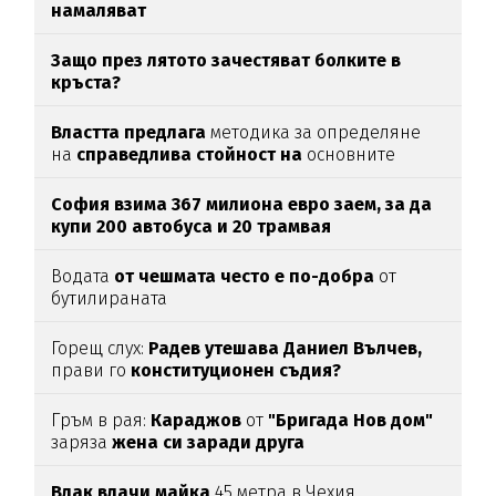
намаляват
Защо през лятото зачестяват болките в
кръста?
Властта предлага
методика за определяне
на
справедлива стойност на
основните
храни
София взима 367 милиона евро заем, за да
купи 200 автобуса и 20 трамвая
Водата
от чешмата често е по-добра
от
бутилираната
Горещ слух:
Радев утешава Даниел Вълчев,
прави го
конституционен съдия?
Гръм в рая:
Караджов
от
"Бригада Нов дом"
заряза
жена си заради друга
Влак влачи майка
45 метра в Чехия