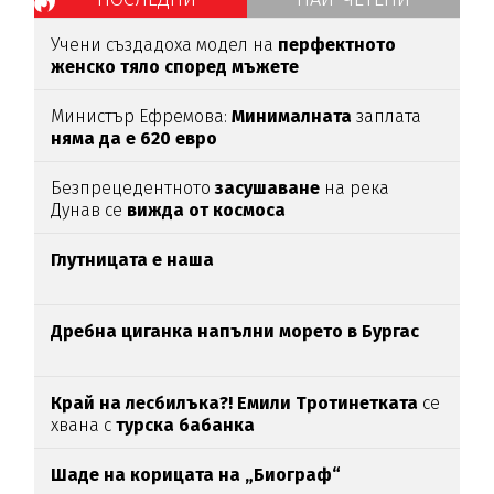
Учени създадоха модел на
перфектното
женско тяло според мъжете
Министър Ефремова:
Минималната
заплата
няма да е 620 евро
Безпрецедентното
засушаване
на река
Дунав се
вижда от космоса
Глутницата е наша
Дребна циганка напълни морето в Бургас
Край на лесбилъка?!
Емили Тротинетката
се
хвана с
турска бабанка
Шаде на корицата на „Биограф“