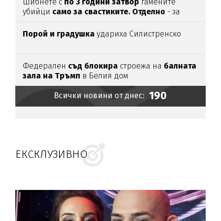
Шибнете с
по 3 години затвор
гамените
убийци
само за свастиките. Отделно
- за
убийството
Порой и градушка
удариха Силистренско
Федерален
съд блокира
строежа на
балната
зала на Тръмп
в Белия дом
190
Всички новини от днес:
ЕКСКЛУЗИВНО