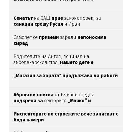
Сенатът
на САЩ
прие
законопроект за
санкции срещу Русия
и Иран
Самолет се
приземи
заради
непоносима
смрад
Родителите на Ангел, починал на
зъболекарския стол:
Нашето дете е
интоксикирано
с препарат, който е
антидотът
на
упойката
„Магазин за хората"
продължава да работи
Абровски поиска
от ЕК извънредна
подкрепа за
секторите
„Мляко“ и
„Свиневъдство“
Инспекторите по строежите вече записват с
боди камери