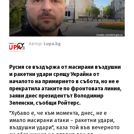
Автор:
Lupa.bg
Русия се въздържа от масирани въздушни
и ракетни удари срещу Украйна от
началото на примирието в събота, но не е
прекратила атаките по фронтовата линия,
заяви днес президентът Володимир
Зеленски, съобщи Ройтерс.
"Хубаво е, че към момента, днес, не е
имало масирани атаки – ракетни удари,
въздушни удари", каза той във вечерното