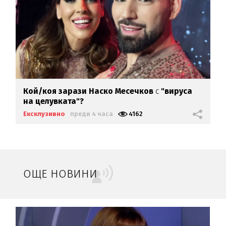
Кой/коя зарази
Наско Месечков
с
"вируса
на целувката"?
Ексклузивно
преди 4 часа
4162
ОЩЕ НОВИНИ