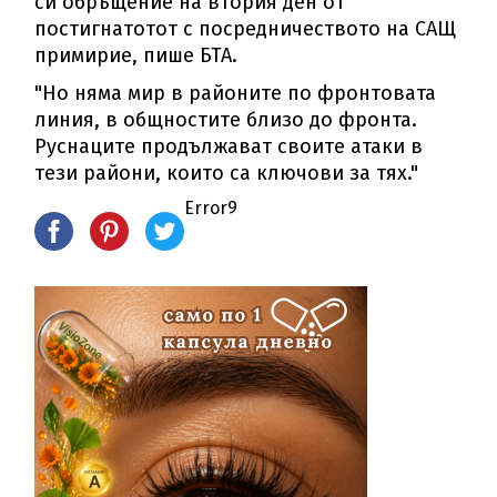
си обръщение на втория ден от
постигнатотот с посредничеството на САЩ
примирие, пише БТА.
"Но няма мир в районите по фронтовата
линия, в общностите близо до фронта.
Руснаците продължават своите атаки в
тези райони, които са ключови за тях."
Error9