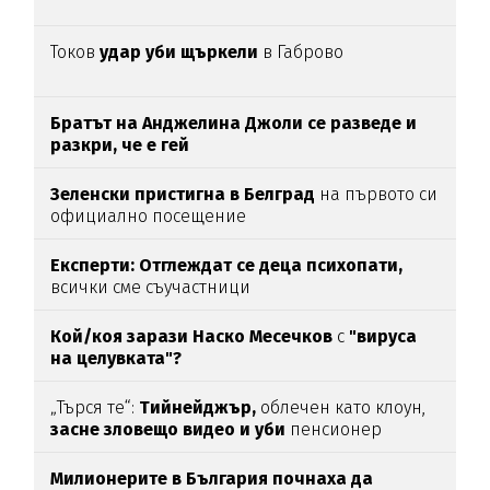
Токов
удар уби щъркели
в Габрово
Братът на Анджелина Джоли се разведе и
разкри, че е гей
Зеленски пристигна в Белград
на първото си
официално посещение
Експерти: Отглеждат се деца психопати,
всички сме съучастници
Кой/коя зарази
Наско Месечков
с
"вируса
на целувката"?
„Търся те“:
Тийнейджър,
облечен като клоун,
засне зловещо видео и уби
пенсионер
Милионерите в България почнаха да