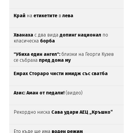
Край
на
етикетите
в
лева
Хванаха
с два вида
допинг национал
по
класическа
борба
"Убиха един ангел":
близки на Георги Кузев
се събраха
пред дома му
Емрах Стораро чисти имидж със сватба
Азис: Аман от педали!
(видео)
Рекордно ниска
Сава удари АЕЦ „Кръшко“
Ето къде ще има
воден режим