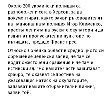
Около 200 украински полицаи са
разположени сега в Херсон, за да
документират, както заяви ръководителят
на националната полиция Игор Клименко,
престъпленията на руските окупатори и да
издигнат пропускателни пунктове по
пътищата, предаде Франс прес.
Относно Донецка област в среднощното си
обръщение Зеленски заяви, че там се
водят ожесточени сражения и че там е
истински ад. "Но нашите части защитават
храбро, те оказват съпротива на
ужасяващия натиск на окупаторите,
запазват нашите отбранителни линии",
заяви той.