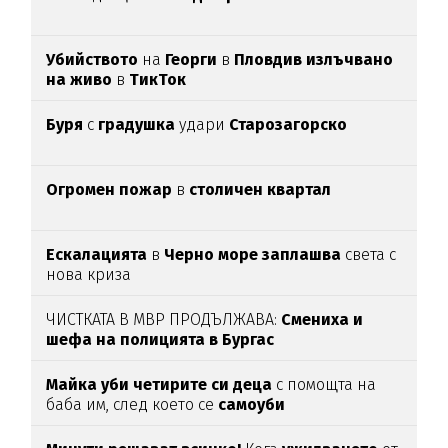
Убийството
на
Георги
в
Пловдив излъчвано
на живо
в
ТикТок
Буря
с
градушка
удари
Старозагорско
Огромен пожар
в
столичен квартал
Ескалацията
в
Черно море заплашва
света с
нова криза
ЧИСТКАТА В МВР ПРОДЪЛЖАВА:
Смениха и
шефа на полицията в Бургас
Майка уби четирите си деца
с помощта на
баба им, след което се
самоуби