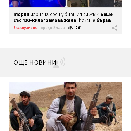
Глория
изригна срещу бившия си мъж:
Беше
със 120-килограмова жена!
Искаше
бърза
печалба...
Ексклузивно
преди 2 часа
1761
ОЩЕ НОВИНИ