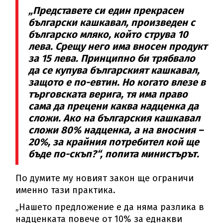
„Представете си един прекрасен
български кашкавал, произведен с
българско мляко, който струва 10
лева. Срещу него има вносен продукт
за 15 лева. Принципно би трябвало
да се купува българският кашкавал,
защото е по-евтин. Но когато влезе в
търговската верига, тя има право
сама да прецени каква надценка да
сложи. Ако на българския кашкавал
сложи 80% надценка, а на вносния –
20%, за крайния потребител кой ще
бъде по-скъп?“, попита министърът.
По думите му новият закон ще ограничи
именно тази практика.
„Нашето предложение е да няма разлика в
надценката повече от 10% за еднакви