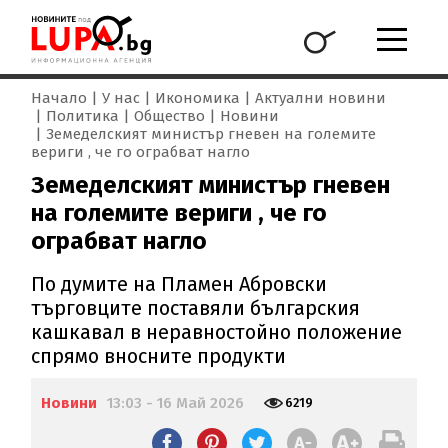
Начало
У нас
Икономика
Актуални новини
Политика
Общество
Новини
Земеделският министър гневен на големите
вериги , че го ограбват нагло
Земеделският министър гневен
на големите вериги , че го
ограбват нагло
По думите на Пламен Абровски
търговците поставяли българския
кашкавал в неравностойно положение
спрямо вносните продукти
Новини
13:03 - 16 Май 2026
6219