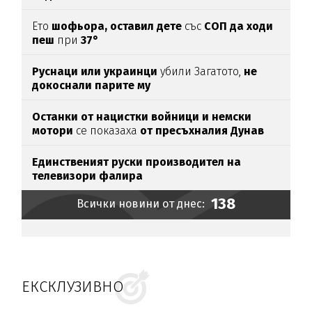
Ето
шофьора, оставил дете
със
СОП да ходи
пеш
при
37°
Руснаци или украинци
убили Загатото,
не
докоснали парите му
Останки от нацистки войници и немски
мотори
се показаха
от пресъхналия Дунав
(СНИМКИ)
Единственият руски производител на
телевизори фалира
138
Всички новини от днес:
ЕКСКЛУЗИВНО