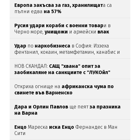
Европа закъсва за газ,
хранилищат
а са
пълни едва
на 57%
Русия удари кораби с военни товар
и в
Черно море,
унищожи
и армейски
влак
(ВИДЕО)
Удар
по
наркобизнеса
в София: Иззеха
фентанил, кокаин, метамфетамин, канабис и
над
46
000
евро
НОВ СКАНДАЛ:
САЩ "хвана" опит за
заобикаляне на санкциите с "ЛУКОйл"
Откриха огнище на
африканска чума по
свинете във Варненско
Дара и Орлин Павлов
ще пеят
за празника
на Варна
Енцо
Мареска
иска Енцо
Фернандес в Ман
Сити