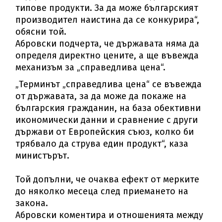
типове продукти. За да може българският
производител наистина да се конкурира“,
обясни той.
Абровски подчерта, че държавата няма да
определя директно цените, а ще въвежда
механизъм за „справедлива цена“.
„Терминът „справедлива цена“ се въвежда
от държавата, за да може да покаже на
българския гражданин, на база обективни
икономически данни и сравнение с други
държави от Европейския съюз, колко би
трябвало да струва един продукт“, каза
министърът.
Той допълни, че очаква ефект от мерките
до няколко месеца след приемането на
закона.
Абровски коментира и отношенията между