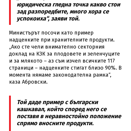
юридическа гледна точка какво стои
зад разпоредбите, много хора се
успокоиха“, заяви той.
Министърът посочи като пример
надценките при хранителните продукти.
„Ако сте чели внимателно секторния
доклад на КЗК за плодовете и зеленчуците
и за млякото – аз съм изчел всичките 117
страници – надценките стигат близо 90%. В
момента нямаме законодателна рамка“,
каза Абровски.
Той даде пример с български
кашкавал, който според него се
поставя в неравностойно положение
спрямо вносните продукти.