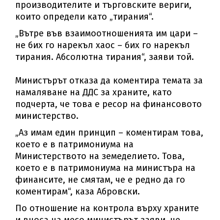
производителите и търговските вериги,
които определи като „тирания“.
„Вътре във взаимоотношенията им цари –
не бих го нарекъл хаос – бих го нарекъл
тирания. Абсолютна тирания“, заяви той.
Министърът отказа да коментира темата за
намаляване на ДДС за храните, като
подчерта, че това е ресор на финансовото
министерство.
„Аз имам един принцип – коментирам това,
което е в патримониума на
Министерството на земеделието. Това,
което е в патримониума на министъра на
финансите, не смятам, че е редно да го
коментирам“, каза Абровски.
По отношение на контрола върху храните
и вноса на месо министърът заяви, че