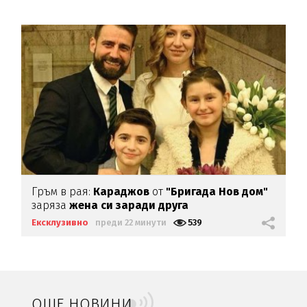
Гръм в рая:
Караджов
от
"Бригада Нов дом"
заряза
жена си заради друга
Ексклузивно
преди 22 минути
539
ОЩЕ НОВИНИ