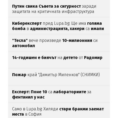
Путин свика Съвета за сигурност
заради
защитата на критичната инфраструктура
Киберексперт
пред Lupa.bg: Ще има
голяма
бомба
в
администрацията, хакери
са
имали
достъп
30 г.
до нея
"Тесла"
вече произведе
10-милионния
си
автомобил
14-годишен е биячът
на
детето
от
Радомир
Пожар
край "Димитър Миленков" (СНИМКИ)
Експерт: Поне 10
са
лабораториите
за
фентанил у нас
Само в Lupa.bg: Хиляди
стари бракми заемат
места
в София