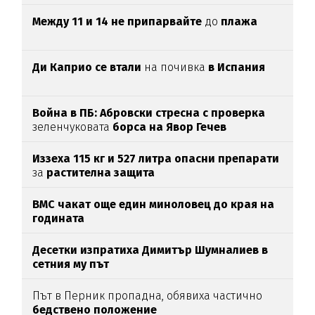
Между 11 и 14 не припарвайте
до
плажа
Ди Каприо се втали
на почивка
в Испания
Война в ПБ: Абровски стресна с проверка
зеленчуковата
борса на Явор Гечев
Иззеха 115 кг и 527 литра опасни препарати
за
растителна защита
ВМС чакат още един миноловец до края на
годината
Десетки изпратиха Димитър Шумналиев в
сетния му път
Път в Перник пропадна, обявиха частично
бедствено положение