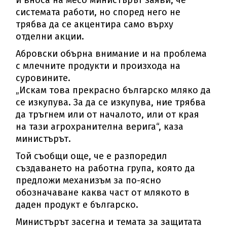
системата работи, но според него не
трябва да се акцентира само върху
отделни акции.
Абровски обърна внимание и на проблема
с млечните продукти и произхода на
суровините.
„Искам това прекрасно българско мляко да
се изкупува. За да се изкупува, ние трябва
да тръгнем или от началото, или от края
на тази агрохранителна верига“, каза
министърът.
Той съобщи още, че е разпоредил
създаването на работна група, която да
предложи механизъм за по-ясно
обозначаване каква част от млякото в
даден продукт е българско.
Министърът засегна и темата за защитата