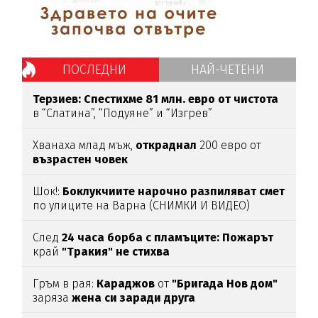
ПОСЛЕДНИ
НАЙ-ЧЕТЕНИ
Терзиев: Спестихме 81 млн. евро от чистота
в “Слатина”, “Подуяне” и “Изгрев”
Хванаха млад мъж,
откраднал
200 евро от
възрастен
човек
Шок!:
Боклукчиите нарочно разпиляват смет
по улиците на Варна (СНИМКИ И ВИДЕО)
След
24 часа борба с пламъците: Пожарът
край
"Тракия" не стихва
Гръм в рая:
Караджов
от
"Бригада Нов дом"
заряза
жена си заради друга