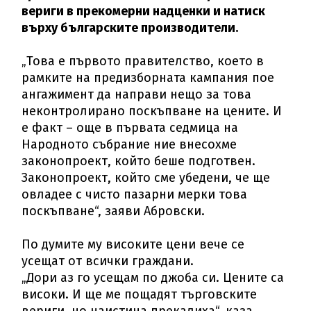
вериги в прекомерни надценки и натиск
върху българските производители.
„Това е първото правителство, което в
рамките на предизборната кампания пое
ангажимент да направи нещо за това
неконтролирано поскъпване на цените. И
е факт – още в първата седмица на
Народното събрание ние внесохме
законопроект, който беше подготвен.
Законопроект, който сме убедени, че ще
овладее с чисто пазарни мерки това
поскъпване“, заяви Абровски.
По думите му високите цени вече се
усещат от всички граждани.
„Дори аз го усещам по джоба си. Цените са
високи. И ще ме пощадят търговските
вериги, но наистина прекалиха“, каза