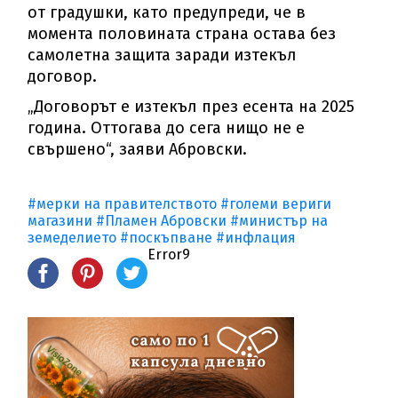
от градушки, като предупреди, че в
момента половината страна остава без
самолетна защита заради изтекъл
договор.
„Договорът е изтекъл през есента на 2025
година. Оттогава до сега нищо не е
свършено“, заяви Абровски.
#мерки на правителството
#големи вериги
магазини
#Пламен Абровски
#министър на
земеделието
#поскъпване
#инфлация
Error9