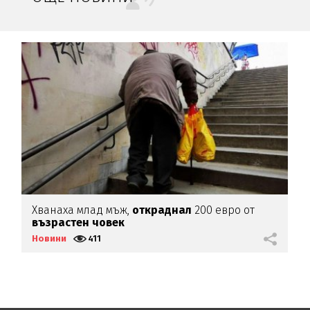
а
Хванаха млад мъж,
откраднал
200 евро от
Ш
възрастен
човек
п
Новини
411
Н