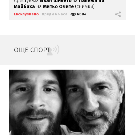
Арестуваха
Иван Шилето
за
палежа на
Майбаха
на
Митьо Очите
(снимки)
Ексклузивно
преди 6 часа
6604
ОЩЕ СПОРТ