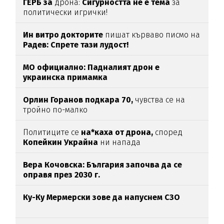
ГЕРБ за
дрона:
Сигурността не е тема
за
политически игрички!
Ин витро докторите
пишат кърваво писмо на
Радев: Спрете тази лудост!
МО официално: Падналият дрон е
украинска примамка
Орлин Горанов подкара 70,
чувства се на
тройно по-малко
Политиците се
на*каха от дрона,
според
Копейкин Украйна
ни напада
Вера Кочовска: България започва да се
оправя през 2030 г.
Ку-Ку Мермерски зове да напуснем СЗО