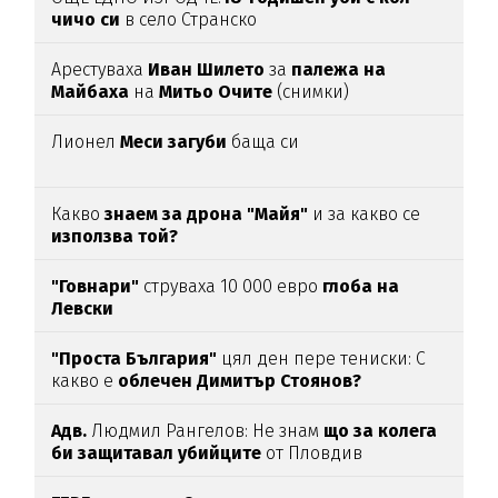
чичо си
в село Странско
Арестуваха
Иван Шилето
за
палежа на
Майбаха
на
Митьо Очите
(снимки)
Лионел
Меси загуби
баща си
Какво
знаем за дрона "Майя"
и за какво се
използва той?
"Говнари"
струваха 10 000 евро
глоба на
Левски
"Проста България"
цял ден пере тениски: С
какво е
облечен Димитър Стоянов?
Адв.
Людмил Рангелов: Не знам
що за колега
би защитавал убийците
от Пловдив