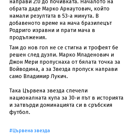
направи 2:0 до почивката. Началото на
обрата даде Марко Арнаутович, който
намали резултата в 53-а минута. В
добавеното време на мача бразилецът
Родриго изравни и прати мача в
продължения.
Там до нов гол не се стигна и трофеят бе
решен след дузпи. Марко Младенович и
Джон Мери пропуснаха от бялата точка за
Войводина, а за Звезда пропуск направи
само Владимир Лукич.
Така Цървена звезда спечели
националната купа за 30-и път в историята
и затвърди доминацията си в сръбския
футбол.
#Цървена звезда