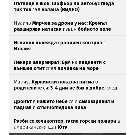
Пътници в шок: Шофьор на автобус гледа
тик ток
зад
волана (ВИДЕО)
Ивайло
Мирчев за дрона у нас: Кремъл
разширява натиска
извън
бойното поле
Испания въвежда граничен контрол
с
Италия
Лекари алармират: Бум
на
пациенти с
външен отит
след
почивка на море
Мариус
Куркински показва писма
от
родителите
си:
3-4 дни не бях в добре,
след
като ги
прочетох
Дронът
в
нашето небе
се е
самовзривил и
паднал
в
слънчогледова нива
Разби се хеликоптер,
гасил горски пожари
в
американския щат
Юта