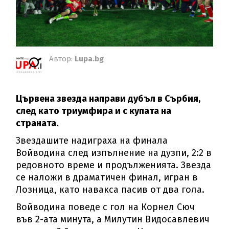
Автор:
Lupa.bg
Цървена звезда направи дубъл в Сърбия,
след като триумфира и с купата на
страната.
Звездашите надиграха на финала
Войводина след изпълнение на дузпи, 2:2 в
редовното време и продълженията. Звезда
се наложи в драматичен финал, игран в
Лозница, като навакса пасив от два гола.
Войводина поведе с гол на Корнел Сюч
във 2-ата минута, а Милутин Видосавлевич