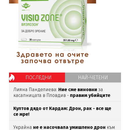
ПОСЛЕДНИ
НАЙ-ЧЕТЕНИ
Лияна Панделиева:
Ние сме виновни
за
касапницата в Пловдив -
правим убийците
медийни звезди!
Култов дядо от Кардам: Дрон, рак - все ще
се мре!
Украйна
не е насочвала умишлено дрон
към