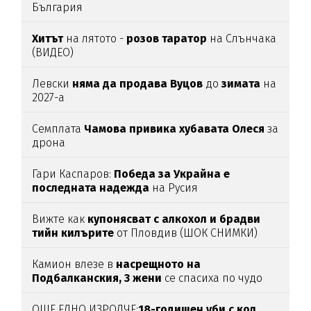
България
Хитът
на лятото -
розов таратор
на Слънчака
(ВИДЕО)
Левски
няма да продава Вуцов
до
зимата
на
2027-а
Семплата
Чамова привика хубавата Олеся
за
дрона
Гари Каспаров:
Победа за Украйна е
последната надежда
на Русия
Вижте как
купонясват с алкохол и брадви
тийн килърите
от Пловдив (ШОК СНИМКИ)
Камион влезе в
насрещното на
Подбалканския, 3 жени
се спасиха по чудо
(ВИДЕО)
ОЩЕ ЕДНО ИЗРОДЧЕ:
18-годишен уби с кол