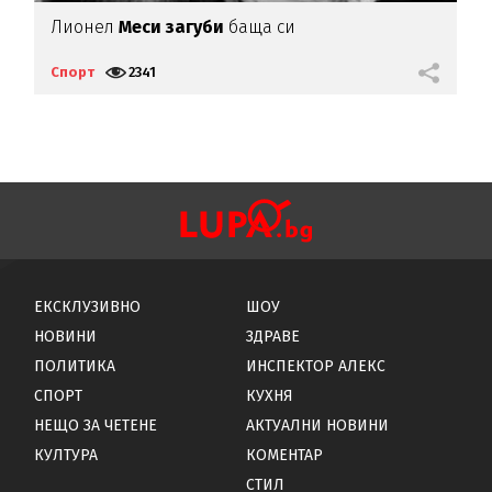
а
Лионел
Меси загуби
баща си
"
Л
Спорт
2341
С
ЕКСКЛУЗИВНО
ШОУ
НОВИНИ
ЗДРАВЕ
ПОЛИТИКА
ИНСПЕКТОР АЛЕКС
СПОРТ
КУХНЯ
НЕЩО ЗА ЧЕТЕНЕ
АКТУАЛНИ НОВИНИ
КУЛТУРА
КОМЕНТАР
СТИЛ