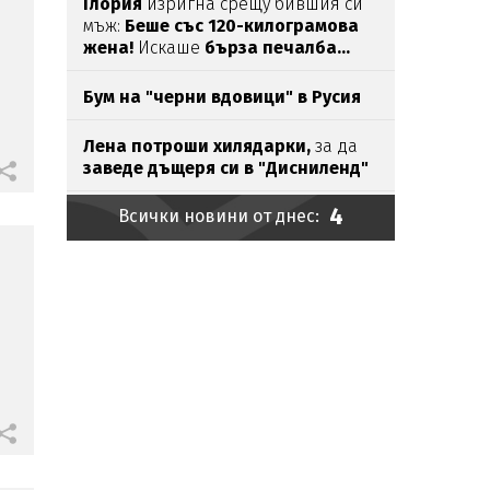
Глория
изригна срещу бившия си
мъж:
Беше със 120-килограмова
жена!
Искаше
бърза печалба...
Бум на "черни вдовици" в Русия
Лена потроши хилядарки,
за да
заведе дъщеря си в "Дисниленд"
4
Всички новини от днес:
Само в Lupa.bg:
Наглецът,
паркирал джипа си
на
пясъка, е
държавен служител
Ирина Тенчева
се
изказа
за
убийството
на
Георги
в
Пловдив
Безчовечност:
Шофьор
на
автобус
заряза болно момче в адската
жега
Външно предупреди:
В
Куба вече