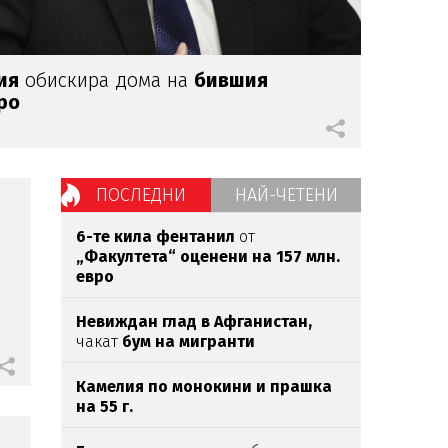
ия
обискира дома на
бившия
ро
ПОСЛЕДНИ
НАЙ-ЧЕТЕНИ
д
6-те кила фентанил
от
„Факултета“ оценени на 157 млн.
евро
Невиждан глад в Афганистан,
чакат
бум на мигранти
Камелия по монокини и прашка
на 55 г.