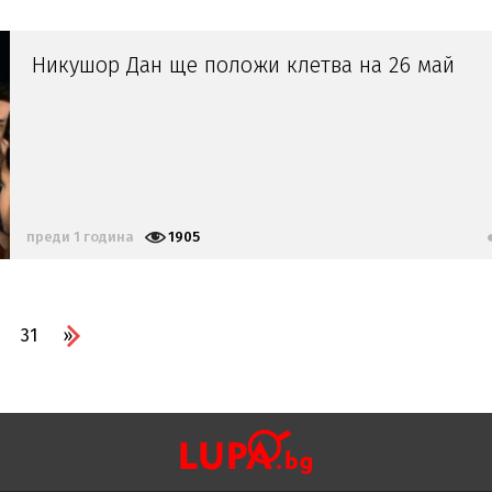
Никушор Дан ще положи клетва на 26 май
преди 1 година
1905
31
»