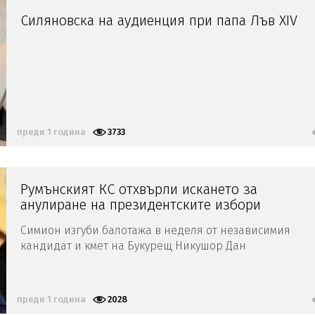
Силяновска на аудиенция при папа Лъв XIV
преди 1 година
3733
Румънският КС отхвърли искането за
анулиране на президентските избори
Симион изгуби балотажа в неделя от независимия
кандидат и кмет на Букурещ Никушор Дан
преди 1 година
2028