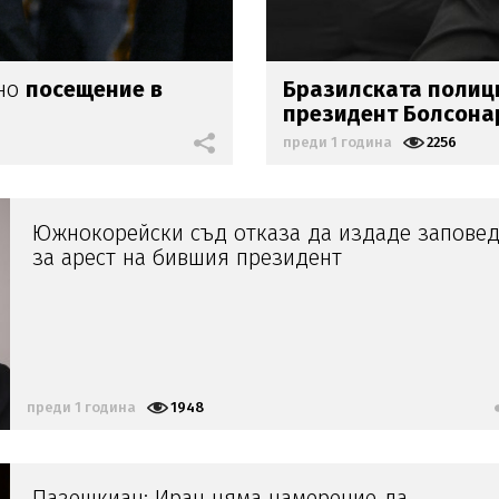
лно
посещение в
Бразилската полиц
президент Болсона
преди 1 година
2256
Южнокорейски съд отказа да издаде запове
за арест на бившия президент
преди 1 година
1948
Пазешкиан: Иран няма намерение да