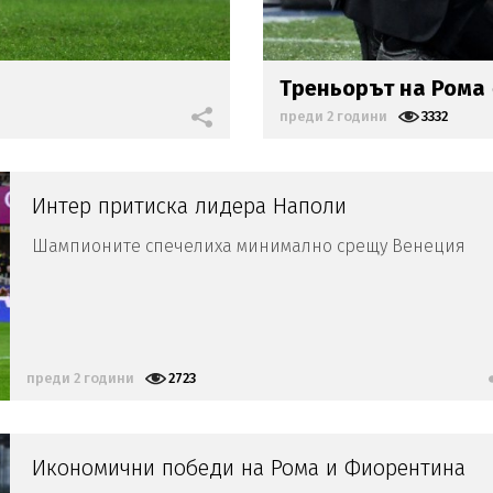
Треньорът на Рома
преди 2 години
3332
Интер притиска лидера Наполи
Шампионите спечелиха минимално срещу Венеция
преди 2 години
2723
Икономични победи на Рома и Фиорентина