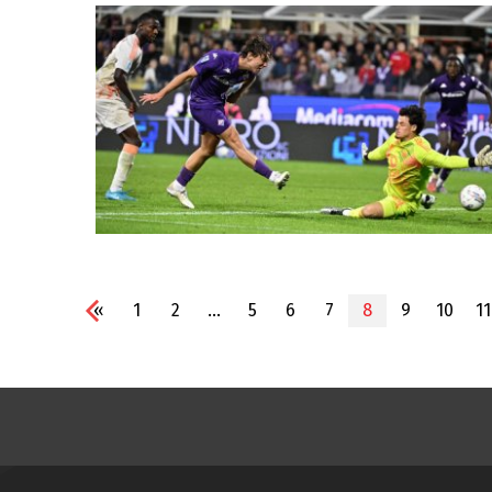
«
1
2
...
5
6
7
8
9
10
11