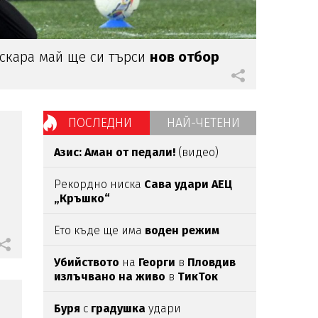
скара май ще си търси
нов отбор
ПОСЛЕДНИ
НАЙ-ЧЕТЕНИ
Азис: Аман от педали!
(видео)
Рекордно ниска
Сава удари АЕЦ
„Кръшко“
Ето къде ще има
воден режим
Убийството
на
Георги
в
Пловдив
излъчвано на живо
в
ТикТок
Буря
с
градушка
удари