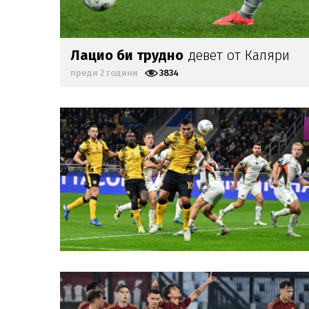
Лацио би трудно
девет от Каляри
преди 2 години
3834