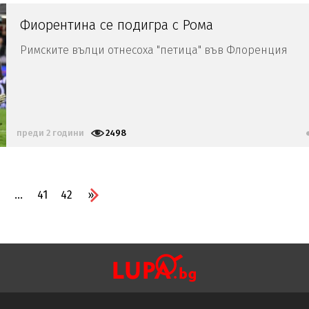
Фиорентина се подигра с Рома
Римските вълци отнесоха "петица" във Флоренция
преди 2 години
2498
...
41
42
»