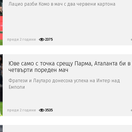
Лацио разби Комо в мач с два червени картона
преди 2 години
2375
Юве само с точка срещу Парма, Аталанта би в
четвърти пореден мач
Фратези и Лаутаро донесоха успеха на Интер над
Емполи
преди 2 години
3535