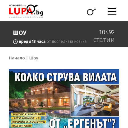
10492
ШОУ
статии
преди 13 часа
от последната новина
Начало
Шоу