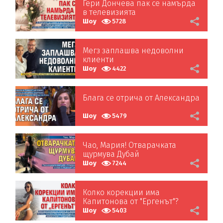
Гери Дончева пак се намърда
в телевизията
Шоу
5728
Мегз заплашва недоволни
клиенти
Шоу
4422
Блага се отрича от Александра
Шоу
5479
Чао, Мария! Отварачката
щурмува Дубай
Шоу
7244
Колко корекции има
Капитонова от "Ергенът"?
Шоу
5403