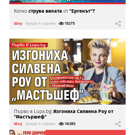
Колко
струва вилата
от
"Ергенът"?
Шоу
преди 4 години
15275
Първо в Lupa.bg:
Изгониха Силвена Роу от
"Мастършеф"
Шоу
преди 4 години
16385