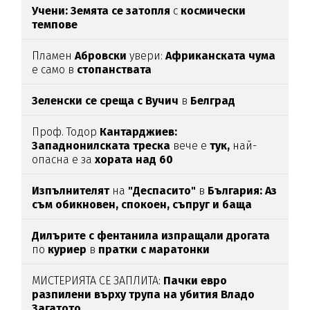
Учени: Земята се затопля
с
космически
темпове
Пламен
Абровски
увери:
Африканската чума
е само в
стопанствата
Зеленски се среща с Вучич
в
Белград
Проф. Тодор
Кантарджиев:
Западнонилската
треска
вече е
тук,
най-
опасна е за
хората над 60
Изпълнителят
на
"Деспасито"
в
България: Аз
съм обикновен, спокоен, съпруг и баща
Дилърите с фентанила изпращали дрогата
по
куриер
в
пратки с маратонки
МИСТЕРИЯТА СЕ ЗАПЛИТА:
Пачки евро
разпилени върху трупа на убития Владо
Загатото