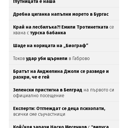
Глутницата е наша
Дребна циганка напълни морето в Бургас
Край на лесбилъка?!
Емили Тротинетката
се
хвана с
турска бабанка
Шаде на корицата на „Биограф“
Токов
удар уби щъркели
в Габрово
Братът на Анджелина Джоли се разведе и
разкри, че е гей
Зеленски пристигна в Белград
на първото си
официално посещение
Експерти: Отглеждат се деца психопати,
всички сме съучастници
Кой/коя зарази
Наско Месечков
с
"вируса