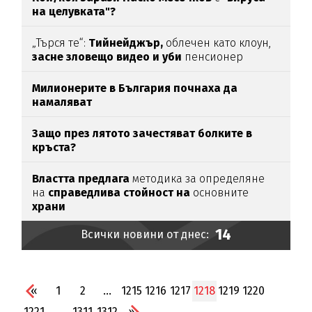
на целувката"?
„Търся те“:
Тийнейджър,
облечен като клоун,
засне зловещо видео и уби
пенсионер
Милионерите в България почнаха да
намаляват
Защо през лятото зачестяват болките в
кръста?
Властта предлага
методика за определяне
на
справедлива стойност на
основните
храни
14
Всички новини от днес:
«
1
2
...
1215
1216
1217
1218
1219
1220
1221
...
1311
1312
»