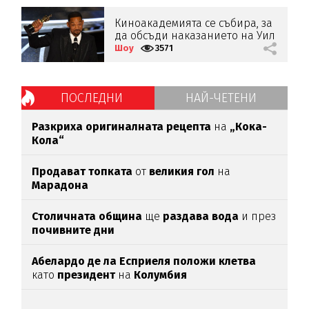
Киноакадемията се събира, за
да обсъди наказанието на Уил
Смит
Шоу
3571
ПОСЛЕДНИ
НАЙ-ЧЕТЕНИ
Разкриха оригиналната рецепта
на
„Кока-
Кола“
Продават топката
от
великия гол
на
Марадона
Столичната община
ще
раздава вода
и през
почивните дни
Абелардо де ла Есприеля положи клетва
като
президент
на
Колумбия