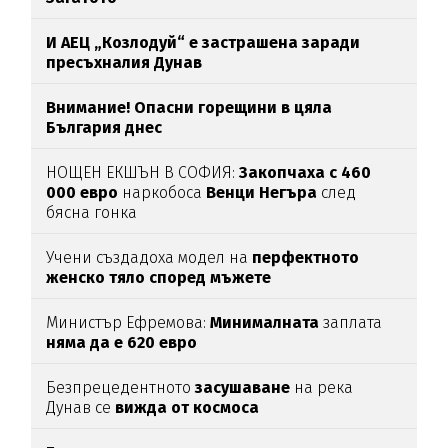
И АЕЦ „Козлодуй“ е застрашена заради
пресъхналия Дунав
Внимание! Опасни горещини в цяла
България днес
НОЩЕН ЕКШЪН В СОФИЯ:
Закопчаха с 460
000 евро
наркобоса
Венци Негъра
след
бясна гонка
Учени създадоха модел на
перфектното
женско тяло според мъжете
Министър Ефремова:
Минималната
заплата
няма да е 620 евро
Безпрецедентното
засушаване
на река
Дунав се
вижда от космоса