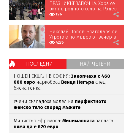
ПРАЗНИКЪТ ЗАПОЧНА: Хора се
вият в родното село на Радев
196
Николай Попов: Благодаря ви!
Утрото е по-мъдро от вечерта!
4236
ПОСЛЕДНИ
НАЙ-ЧЕТЕНИ
НОЩЕН ЕКШЪН В СОФИЯ:
Закопчаха с 460
000 евро
наркобоса
Венци Негъра
след
бясна гонка
Учени създадоха модел на
перфектното
женско тяло според мъжете
Министър Ефремова:
Минималната
заплата
няма да е 620 евро