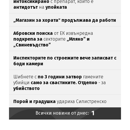
интоксикирано
с препарат, който е
антидотът
на
упойката
„Магазин за хората"
продължава да работи
Абровски поиска
от ЕК извънредна
подкрепа за
секторите
„Мляко“ и
„Свиневъдство“
Инспекторите по строежите вече записват с
боди камери
Шибнете с
по 3 години затвор
гамените
убийци
само за свастиките. Отделно
- за
убийството
Порой и градушка
удариха Силистренско
1
Всички новини от днес: