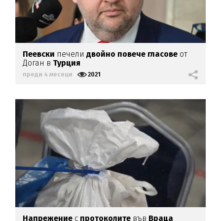
Пеевски
печели
двойно
повече
гласове
от
Доган в
Турция
преди 4 месеци
2021
Напрежение
с
протоколите
във
Враца