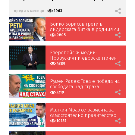
преди 4 месеци
1963
Бойко Борисов трети в
лидерската битка в родния си
район
9805
Еверопейски медии:
Проруският и евроскептичен
бивш президент спечели
4389
изборите
Румен Радев: Това е победа на
свободата над страха
3219
Малкия Мраз се размечта за
самостоятелно правителство
на Радев
10157