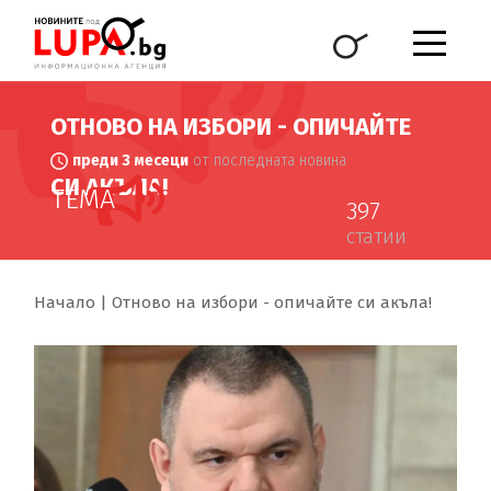
ОТНОВО НА ИЗБОРИ - ОПИЧАЙТЕ
преди 3 месеци
от последната новина
СИ АКЪЛА!
ТЕМА
397
статии
Начало
Отново на избори - опичайте си акъла!