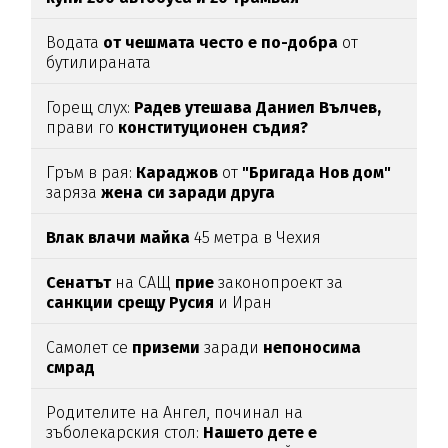
Водата
от чешмата често е по-добра
от
бутилираната
Горещ слух:
Радев утешава Даниел Вълчев,
прави го
конституционен съдия?
Гръм в рая:
Караджов
от
"Бригада Нов дом"
заряза
жена си заради друга
Влак влачи майка
45 метра в Чехия
Сенатът
на САЩ
прие
законопроект за
санкции срещу Русия
и Иран
Самолет се
приземи
заради
непоносима
смрад
Родителите на Ангел, починал на
зъболекарския стол:
Нашето дете е