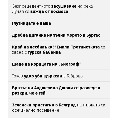
Безпрецедентното
засушаване
на река
Дунав се
вижда от космоса
Глутницата е наша
Дребна циганка напълни морето в Бургас
Край на лесбилъка?!
Емили Тротинетката
се
хвана с
турска бабанка
Шаде на корицата на „Биограф“
Токов
удар уби щъркели
в Габрово
Братът на Анджелина Джоли се разведе и
разкри, че е гей
Зеленски пристигна в Белград
на първото си
официално посещение