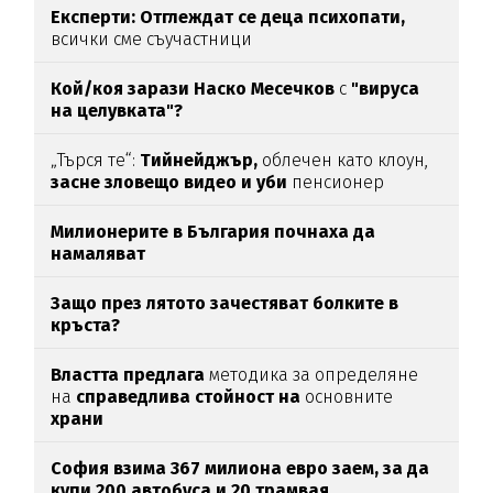
Експерти: Отглеждат се деца психопати,
всички сме съучастници
Кой/коя зарази
Наско Месечков
с
"вируса
на целувката"?
„Търся те“:
Тийнейджър,
облечен като клоун,
засне зловещо видео и уби
пенсионер
Милионерите в България почнаха да
намаляват
Защо през лятото зачестяват болките в
кръста?
Властта предлага
методика за определяне
на
справедлива стойност на
основните
храни
София взима 367 милиона евро заем, за да
купи 200 автобуса и 20 трамвая