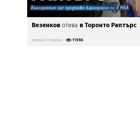
Везенков
отива
в Торонто Раптърс
преди 2 години
11986