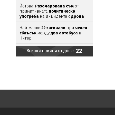
Йотова:
Разочарована
съм
от
примитивната
политическа
употреба
на инцидента с
дрона
Най-малко
22
загинали
при
челен
сблъсък
между
два
автобуса
в
Нигер
22
Баба
Шинка
от девинското село
Всички новини от днес:
Чуреково
отпразнува
100-
годишен
юбилей
Нивото
на река
Дунав
край Русе
остава без
промяна
ПП:
Случайност
ли е дронът край
Кардам или
опит
за
удар
по
критична инфраструктура?
Цветлин Йовчев:
Има
заплахи, на