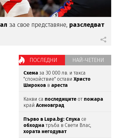
гал
за свое представяне,
разследват
ПОСЛЕДНИ
НАЙ-ЧЕТЕНИ
Схема
за 30 000 лв. и такса
"спокойствие" остави
Христо
Широков
в
ареста
Какви са
последиците
от
пожара
край
Асеновград
Първо в Lupa.bg: Спука
се
обходна
тръба в Свети Влас,
хората
негодуват