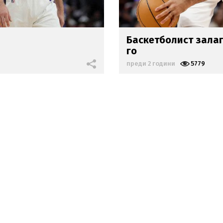
Баскетболист зала
го
преди 2 години
5779