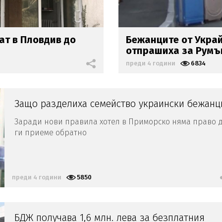
ат в Пловдив до
Бежанците от Укра
отпрашиха за Румъ
преди 4 години
6834
Защо разделиха семейство украински бежанц
Заради нови правила хотел в Приморско няма право 
ги приеме обратно
преди 4 години
5850
БДЖ получава 1,6 млн. лева за безплатния