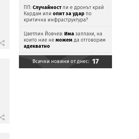
ПП:
Случайност
ли е дронът край
Кардам или
опит
за
удар
по
критична инфраструктура?
Цветлин Йовчев:
Има
заплахи, на
които ние не
можем
да отговорим
адекватно
17
Тодор
Тагарев
за
взривилия
се
Всички новини от днес:
дрон: Има още една версия, която
не трябва да
изключваме
В Кричим
събират
средства
за
съдебните дела на семейството на
убития
Георги
Кузев
Трима
загинали
и
девет
ранени
при
руски
атаки
в Източна
Украйна