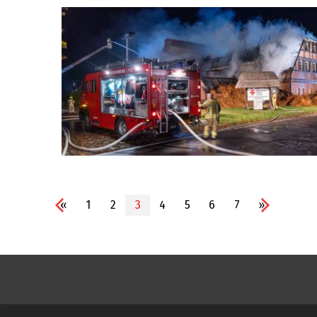
«
1
2
3
4
5
6
7
»