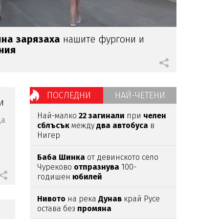
йна зарязаха
нашите фургони и
ния
ПОСЛЕДНИ
НАЙ-ЧЕТЕНИ
и
Най-малко
22
загинали
при
челен
да
сблъсък
между
два
автобуса
в
Нигер
Баба
Шинка
от девинското село
Чуреково
отпразнува
100-
годишен
юбилей
Нивото
на река
Дунав
край Русе
остава без
промяна