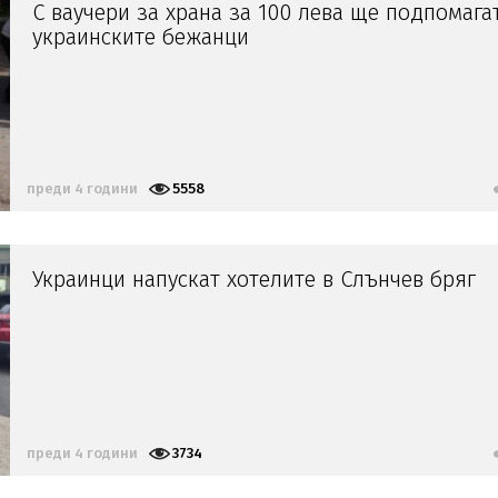
С ваучери за храна за 100 лева ще подпомага
украинските бежанци
преди 4 години
5558
Украинци напускат хотелите в Слънчев бряг
преди 4 години
3734