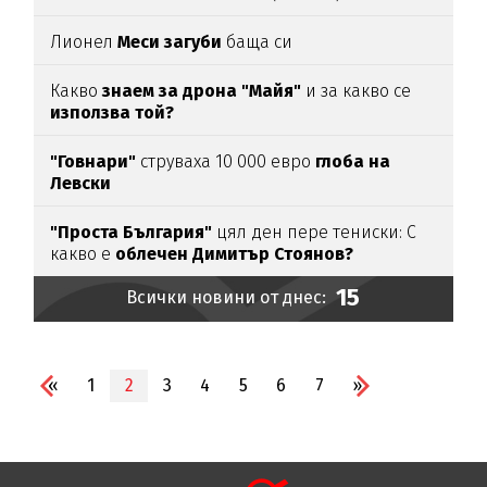
Лионел
Меси загуби
баща си
Какво
знаем за дрона "Майя"
и за какво се
използва той?
"Говнари"
струваха 10 000 евро
глоба на
Левски
"Проста България"
цял ден пере тениски: С
какво е
облечен Димитър Стоянов?
15
Всички новини от днес:
«
1
2
3
4
5
6
7
»