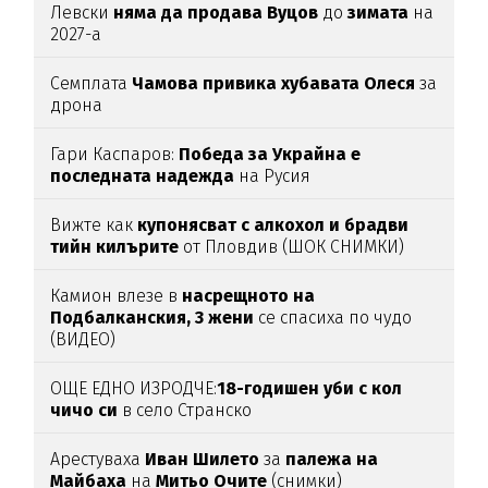
Левски
няма да продава Вуцов
до
зимата
на
2027-а
Семплата
Чамова привика хубавата Олеся
за
дрона
Гари Каспаров:
Победа за Украйна е
последната надежда
на Русия
Вижте как
купонясват с алкохол и брадви
тийн килърите
от Пловдив (ШОК СНИМКИ)
Камион влезе в
насрещното на
Подбалканския, 3 жени
се спасиха по чудо
(ВИДЕО)
ОЩЕ ЕДНО ИЗРОДЧЕ:
18-годишен уби с кол
чичо си
в село Странско
Арестуваха
Иван Шилето
за
палежа на
Майбаха
на
Митьо Очите
(снимки)