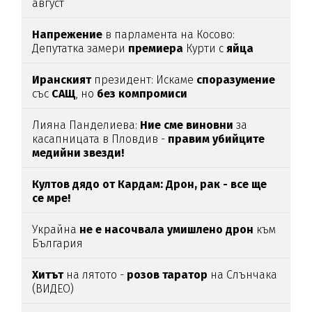
август
Напрежение
в парламента на Косово:
Депутатка замери
премиера
Курти с
яйца
Иранският
президент: Искаме
споразумение
със
САЩ
, но
без
компромиси
Лияна Панделиева:
Ние сме виновни
за
касапницата в Пловдив -
правим убийците
медийни звезди!
Култов дядо от Кардам: Дрон, рак - все ще
се мре!
Украйна
не е насочвала умишлено дрон
към
България
Хитът
на лятото -
розов таратор
на Слънчака
(ВИДЕО)