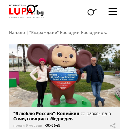
Начало
"Възраждане" Костадин Костадинов.
"Я люблю Россию"
:
Копейкин
се разхожда в
Сочи, говорил с Медведев
преди 9 месеци
6645