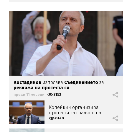
Костадинов
използва
Съединението
за
реклама на протеста си
преди 11 месеци
3152
Копейкин организира
протести за сваляне на
правителството
8148