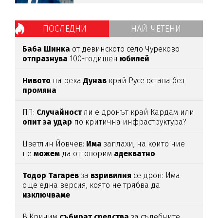
ПОСЛЕДНИ
НАЙ-ЧЕТЕНИ
Баба
Шинка
от девинското село Чуреково
отпразнува
100-годишен
юбилей
Нивото
на река
Дунав
край Русе остава без
промяна
ПП:
Случайност
ли е дронът край Кардам или
опит
за
удар
по критична инфраструктура?
Цветлин Йовчев:
Има
заплахи, на които ние
не
можем
да отговорим
адекватно
Тодор
Тагарев
за
взривилия
се дрон: Има
още една версия, която не трябва да
изключваме
В Кричим
събират
средства
за съдебните