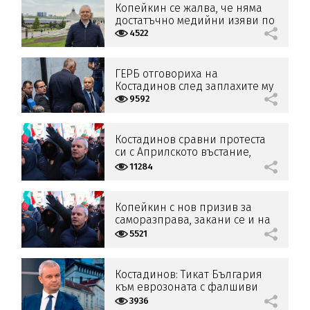
Копейкин се жалва, че няма
достатъчно медийни изяви по
националните медии
4522
ГЕРБ отговориха на
Костадинов след заплахите му
към Борисов
9592
Костадинов сравни протеста
си с Априлското въстание,
заплаши Борисов с Народен
11284
съд
Копейкин с нов призив за
саморазправа, закани се и на
НС
5521
Костадинов: Тикат България
към еврозоната с фалшиви
данни
3936