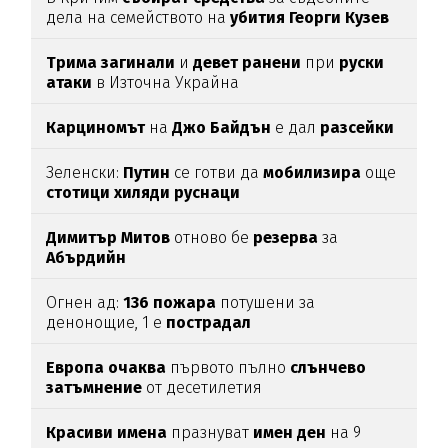
дела на семейството на
убития
Георги
Кузев
Трима
загинали
и
девет
ранени
при
руски
атаки
в Източна Украйна
Карциномът
на
Джо
Байдън
е дал
разсейки
Зеленски:
Путин
се готви да
мобилизира
още
стотици
хиляди
руснаци
Димитър
Митов
отново бе
резерва
за
Абърдийн
Огнен ад:
136
пожара
потушени за
денонощие, 1 е
пострадал
Европа
очаква
първото пълно
слънчево
затъмнение
от десетилетия
Красиви
имена
празнуват
имен
ден
на 9